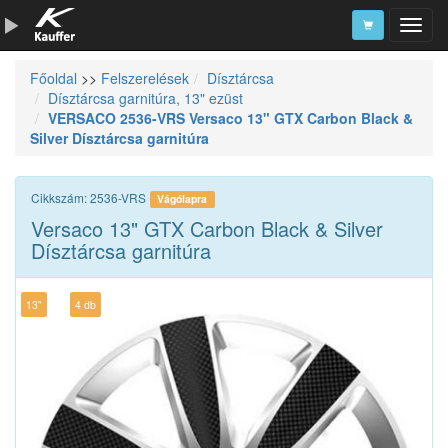
Főoldal
>>
Felszerelések
Dísztárcsa
Szerszámkatalógus
Dísztárcsa garnitúra, 13" ezüst
VERSACO 2536-VRS Versaco 13" GTX Carbon Black &
Kosár
Silver Dísztárcsa garnitúra
Alkatrészek
Cikkszám: 2536-VRS
Vágólapra
Versaco 13" GTX Carbon Black & Silver
Dísztárcsa garnitúra
13"
4 db