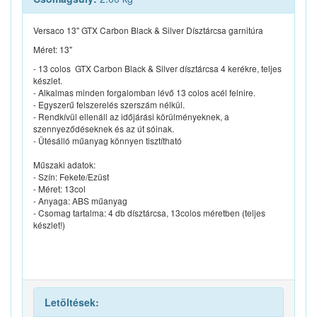
Versaco 13" GTX Carbon Black & Silver Dísztárcsa garnitúra
Méret: 13"
- 13 colos GTX Carbon Black & Silver dísztárcsa 4 kerékre, teljes
készlet.
- Alkalmas minden forgalomban lévő 13 colos acél felnire.
- Egyszerű felszerelés szerszám nélkül.
- Rendkívül ellenáll az időjárási körülményeknek, a
szennyeződéseknek és az út sóinak.
- Ütésálló műanyag könnyen tisztítható
Műszaki adatok:
- Szín: Fekete/Ezüst
- Méret: 13col
- Anyaga: ABS műanyag
- Csomag tartalma: 4 db dísztárcsa, 13colos méretben (teljes
készlet!)
Letöltések: