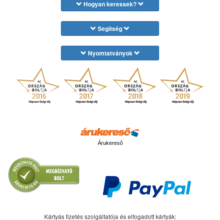
Hogyan keressek?
Segítség
Nyomtatványok
Árukereső
Kártyás fizetés szolgáltatója és elfogadott kártyák: