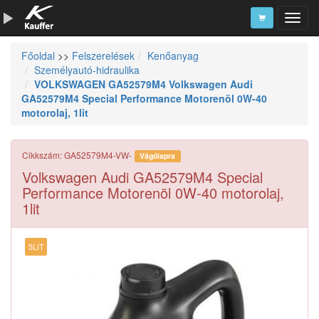
Főoldal
>>
Felszerelések
Kenőanyag
Szerszámkatalógus
Személyautó-hidraulika
VOLKSWAGEN GA52579M4 Volkswagen Audi
Kosár
GA52579M4 Special Performance Motorenöl 0W-40
Alkatrészek
motorolaj, 1lit
Cikkszám: GA52579M4-VW-
Vágólapra
Volkswagen Audi GA52579M4 Special
Performance Motorenöl 0W-40 motorolaj,
1lit
5LIT