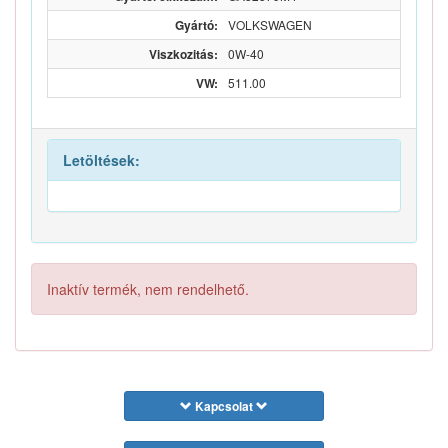
Gyártó:
VOLKSWAGEN
Viszkozitás:
0W-40
VW:
511.00
Letöltések:
Inaktív termék, nem rendelhető.
Kapcsolat