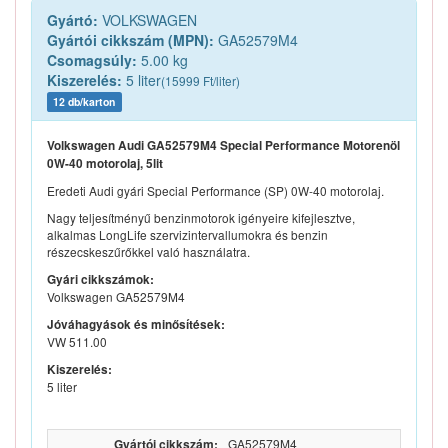
Gyártó:
VOLKSWAGEN
Gyártói cikkszám (MPN):
GA52579M4
Csomagsúly:
5.00 kg
Kiszerelés:
5 liter
(15999 Ft/liter)
12 db/karton
Volkswagen Audi GA52579M4 Special Performance Motorenöl
0W-40 motorolaj, 5lit
Eredeti Audi gyári Special Performance (SP) 0W-40 motorolaj.
Nagy teljesítményű benzinmotorok igényeire kifejlesztve,
alkalmas LongLife szervizintervallumokra és benzin
részecskeszűrőkkel való használatra.
Gyári cikkszámok:
Volkswagen GA52579M4
Jóváhagyások és minősítések:
VW 511.00
Kiszerelés:
5 liter
Gyártói cikkszám:
GA52579M4