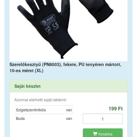
Szerelőkesztyű (PN8003), fekete, PU tenyéren mártott,
10-es méret (XL)
Saját készlet
Azonnal elérhető saját raktárról
199 Ft
Szigetszentmiklós
van
Buda
van
Kosárba