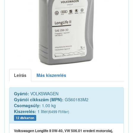
Leírás
Más kiszerelés
Gyártó:
VOLKSWAGEN
Gyártói cikkszám (MPN):
GS60183M2
Csomagsúly:
1.00 kg
Kiszerelés:
1 liter
(6499 Ft/liter)
12 db/karton
Volkswagen Longlife II 0W-40, VW 506.01 eredeti motorolaj,