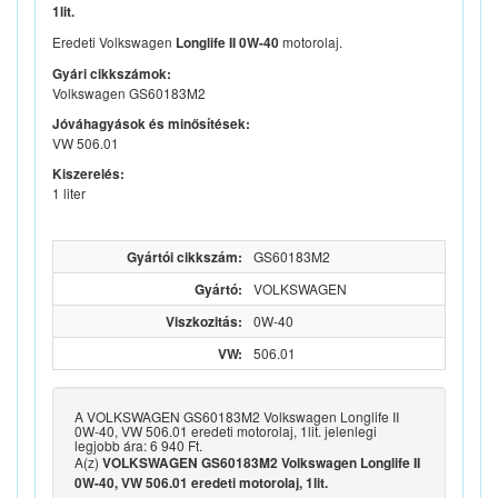
1lit.
Eredeti Volkswagen
motorolaj.
Longlife II 0W-40
Gyári cikkszámok:
Volkswagen GS60183M2
Jóváhagyások és minősítések:
VW 506.01
Kiszerelés:
1 liter
Gyártói cikkszám:
GS60183M2
Gyártó:
VOLKSWAGEN
Viszkozitás:
0W-40
VW:
506.01
A VOLKSWAGEN GS60183M2 Volkswagen Longlife II
0W-40, VW 506.01 eredeti motorolaj, 1lit. jelenlegi
legjobb ára: 6 940 Ft.
A(z)
VOLKSWAGEN GS60183M2 Volkswagen Longlife II
0W-40, VW 506.01 eredeti motorolaj, 1lit.