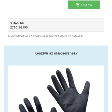
Kosárba
VTSZ / KN:
2710198190
A feltüntetett ár az adott cikkszámból 1 db-ra vonatkozik.
Kesztyű az olajcseréhez?