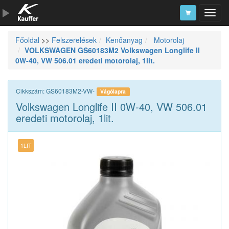
Főoldal
>>
Felszerelések
Kenőanyag
Motorolaj
Szerszámkatalógus
VOLKSWAGEN GS60183M2 Volkswagen Longlife II
0W-40, VW 506.01 eredeti motorolaj, 1lit.
Kosár
Alkatrészek
Cikkszám: GS60183M2-VW-
Vágólapra
Volkswagen Longlife II 0W-40, VW 506.01
eredeti motorolaj, 1lit.
1LIT