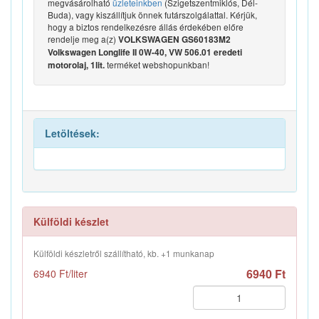
megvásárolható
üzleteinkben
(Szigetszentmiklós, Dél-
Buda), vagy kiszállítjuk önnek futárszolgálattal. Kérjük,
hogy a biztos rendelkezésre állás érdekében előre
rendelje meg a(z)
VOLKSWAGEN GS60183M2
Volkswagen Longlife II 0W-40, VW 506.01 eredeti
terméket webshopunkban!
motorolaj, 1lit.
Letöltések:
Külföldi készlet
Külföldi készletről szállítható, kb. +1 munkanap
6940 Ft
6940 Ft/liter