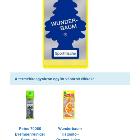
A termékkel gyakran együtt vásárolt cikkek:
Petec 70060
Wunderbaum
Bremsenreiniger
illatosító -
Spray, pr...
Orange Juice ...