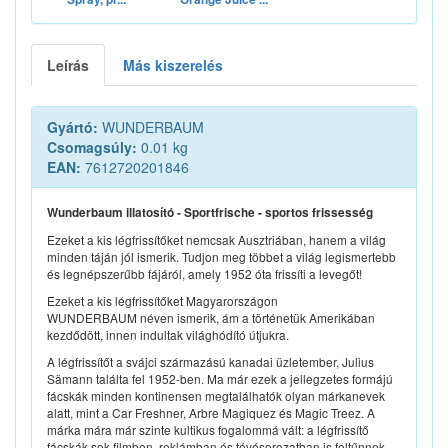
Leírás
Más kiszerelés
Gyártó:
WUNDERBAUM
Csomagsúly:
0.01 kg
EAN:
7612720201846
Wunderbaum illatosító - Sportfrische - sportos frissesség
Ezeket a kis légfrissítőket nemcsak Ausztriában, hanem a világ
minden táján jól ismerik. Tudjon meg többet a világ legismertebb
és legnépszerűbb fájáról, amely 1952 óta frissíti a levegőt!
Ezeket a kis légfrissítőket Magyarországon
WUNDERBAUM néven ismerik, ám a történetük Amerikában
kezdődött, innen indultak világhódító útjukra.
A légfrissítőt a svájci származású kanadai üzletember, Julius
Sämann találta fel 1952-ben. Ma már ezek a jellegzetes formájú
fácskák minden kontinensen megtalálhatók olyan márkanevek
alatt, mint a Car Freshner, Arbre Magiquez és Magic Treez. A
márka mára már szinte kultikus fogalommá vált: a légfrissítő
fácskák sok filmben, reklámban és tévésorozatban is feltűnnek,