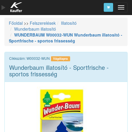
Főoldal
>>
Felszerelések
Illatosító
Szerszámkatalógus
Wunderbaum illatosító
WUNDERBAUM W00032-WUN Wunderbaum illatosító -
Kosár
Sportfrische - sportos frissesség
Alkatrészek
Cikkszám: W00032-WUN
Vágólapra
Wunderbaum illatosító - Sportfrische -
sportos frissesség