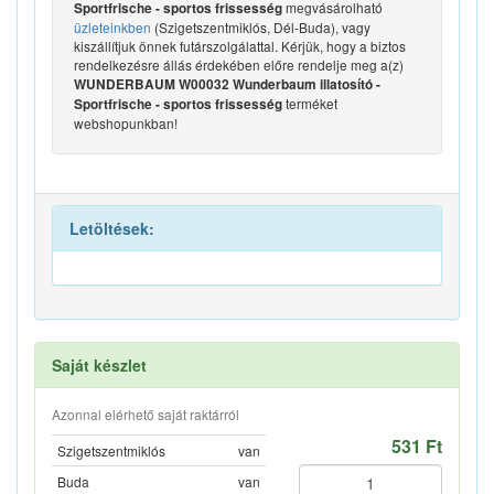
megvásárolható
Sportfrische - sportos frissesség
üzleteinkben
(Szigetszentmiklós, Dél-Buda), vagy
kiszállítjuk önnek futárszolgálattal. Kérjük, hogy a biztos
rendelkezésre állás érdekében előre rendelje meg a(z)
WUNDERBAUM W00032 Wunderbaum illatosító -
terméket
Sportfrische - sportos frissesség
webshopunkban!
Letöltések:
Saját készlet
Azonnal elérhető saját raktárról
531 Ft
Szigetszentmiklós
van
Buda
van