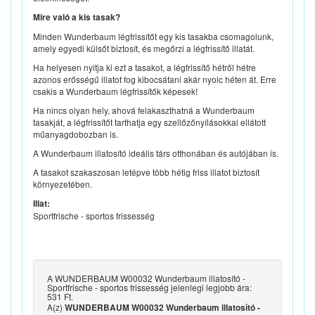
Mire való a kis tasak?
Minden Wunderbaum légfrissítőt egy kis tasakba csomagolunk,
amely egyedi külsőt biztosít, és megőrzi a légfrissítő illatát.
Ha helyesen nyitja ki ezt a tasakot, a légfrissítő hétről hétre
azonos erősségű illatot fog kibocsátani akár nyolc héten át. Erre
csakis a Wunderbaum légfrissítők képesek!
Ha nincs olyan hely, ahová felakaszthatná a Wunderbaum
tasakját, a légfrissítőt tarthatja egy szellőzőnyílásokkal ellátott
műanyagdobozban is.
A Wunderbaum illatosító ideális társ otthonában és autójában is.
A tasakot szakaszosan letépve több hétig friss illatot biztosít
környezetében.
Illat:
Sportfrische - sportos frissesség
A WUNDERBAUM W00032 Wunderbaum illatosító -
Sportfrische - sportos frissesség jelenlegi legjobb ára:
531 Ft.
A(z)
WUNDERBAUM W00032 Wunderbaum illatosító -