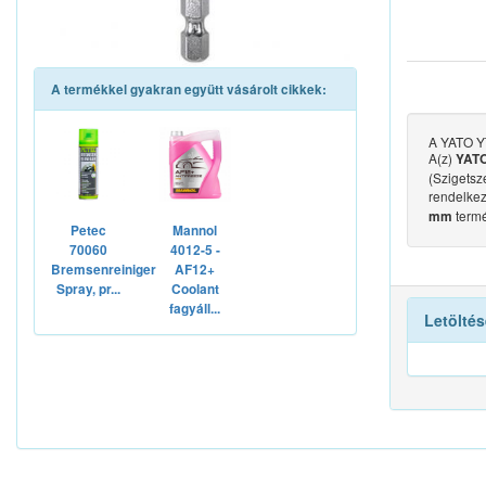
A termékkel gyakran együtt vásárolt cikkek:
A YATO YT
A(z)
YATO
(Szigetsze
rendelkez
term
mm
Petec
Mannol
70060
4012-5 -
Bremsenreiniger
AF12+
Spray, pr...
Coolant
fagyáll...
Letöltés