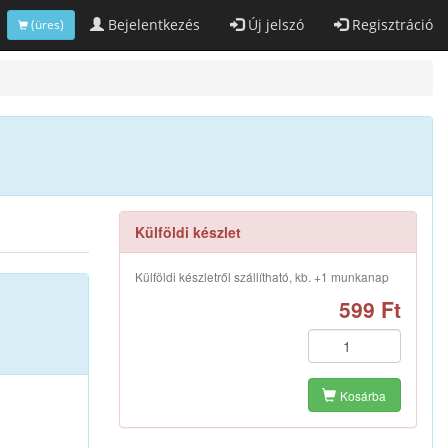
Bejelentkezés
Új jelszó
Regisztráció
(üres)
Külföldi készlet
Külföldi készletről szállítható, kb. +1 munkanap
599 Ft
Kosárba