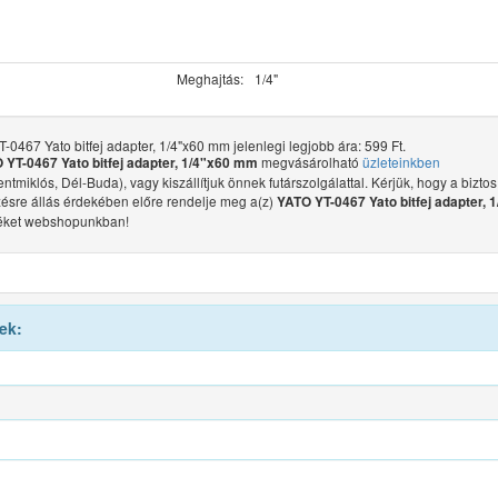
Meghajtás:
1/4"
-0467 Yato bitfej adapter, 1/4"x60 mm jelenlegi legjobb ára: 599 Ft.
megvásárolható
üzleteinkben
 YT-0467 Yato bitfej adapter, 1/4"x60 mm
ntmiklós, Dél-Buda), vagy kiszállítjuk önnek futárszolgálattal. Kérjük, hogy a biztos
ésre állás érdekében előre rendelje meg a(z)
YATO YT-0467 Yato bitfej adapter, 
éket webshopunkban!
ek: