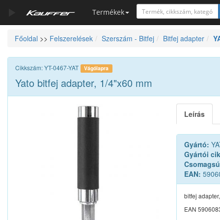
Termékek
Főoldal
>>
Felszerelések
Szerszám - Bitfej
Bitfej adapter
Y
Szerszámkatalógus
Kosár
Cikkszám: YT-0467-YAT
Vágólapra
Alkatrészek
Yato bitfej adapter, 1/4"x60 mm
Leírás
Gyártó:
YA
Gyártói ci
Csomagsú
EAN:
5906
bitfej adapte
EAN 590608