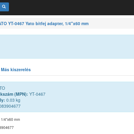
ATO YT-0467 Yato bitfej adapter, 1/4"x60 mm
Más kiszerelés
TO
kkszám (MPN):
YT-0467
ly:
0.03 kg
083904677
r, 1/4"x60 mm
3904677