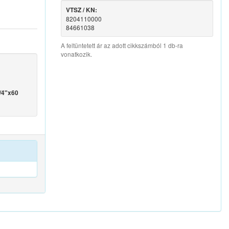
VTSZ / KN:
8204110000
84661038
A feltüntetett ár az adott cikkszámból 1 db-ra
vonatkozik.
1/4"x60