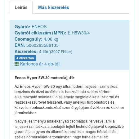
Leírás
Más kiszerelés
Gyártó:
ENEOS
Gyártói cikkszám (MPN):
E.H5W30/4
Csomagsúly:
4.00 kg
EAN:
5060263586135
Kiszerelés:
4 liter
(3007 Ft/liter)
4 db/karton
Kartonos ár 4 db-tól!
Eneos Hyper 5W-30 motorolaj, 4lit
Az Eneos Hyper 5W-30 egy ultramodern, teljesen szintetikus,
benzines és dízel autókhoz is használható széles körben
alkalmazható sokoldalú olaj, amely megfelelő katalizátorral és
részecskeszűrővel felszerelt, vagy anélküli turbómotoros és
közvetlen befecskendezésű személygépjárművekben és kisteher
járművekhez.
Nagyteljesítményű adalékanyag csomaggal tervezve, ami a
teljesen szintetikus alapolajok fejlett technológiájával kiegészítve
garantálja a gyors és állandó kenést és a magas hőstabilitást,
széles hőmérséklet-tartományban nagy terhelés mellett.