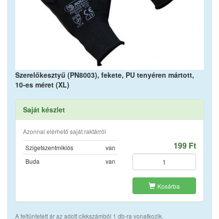
Szerelőkesztyű (PN8003), fekete, PU tenyéren mártott,
10-es méret (XL)
Saját készlet
Azonnal elérhető saját raktárról
199 Ft
Szigetszentmiklós
van
Buda
van
Kosárba
A feltüntetett ár az adott cikkszámból 1 db-ra vonatkozik.