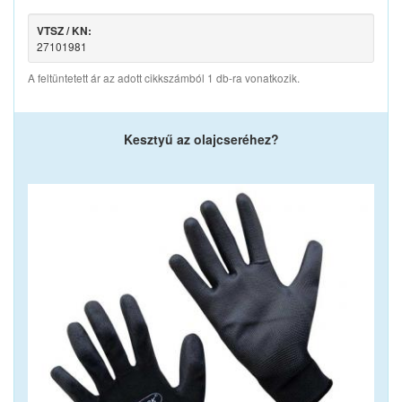
VTSZ / KN:
27101981
A feltüntetett ár az adott cikkszámból 1 db-ra vonatkozik.
Kesztyű az olajcseréhez?