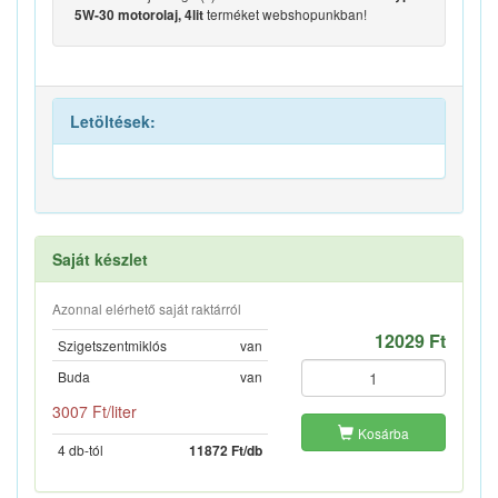
terméket webshopunkban!
5W-30 motorolaj, 4lit
Letöltések:
Saját készlet
Azonnal elérhető saját raktárról
12029 Ft
Szigetszentmiklós
van
Buda
van
3007 Ft/liter
Kosárba
4 db-tól
11872 Ft/db