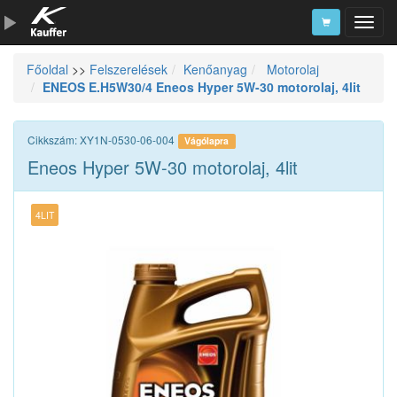
Főoldal
>>
Felszerelések
Kenőanyag
Motorolaj
Szerszámkatalógus
ENEOS E.H5W30/4 Eneos Hyper 5W-30 motorolaj, 4lit
Kosár
Alkatrészek
Cikkszám: XY1N-0530-06-004
Vágólapra
Eneos Hyper 5W-30 motorolaj, 4lit
4LIT