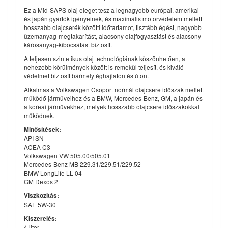
Ez a Mid-SAPS olaj eleget tesz a legnagyobb európai, amerikai
és japán gyártók igényeinek, és maximális motorvédelem mellett
hosszabb olajcserék közötti időtartamot, tisztább égést, nagyobb
üzemanyag-megtakarítást, alacsony olajfogyasztást és alacsony
károsanyag-kibocsátást biztosít.
A teljesen szintetikus olaj technológiának köszönhetően, a
nehezebb körülmények között is remekül teljesít, és kiváló
védelmet biztosít bármely éghajlaton és úton.
Alkalmas a Volkswagen Csoport normál olajcsere időszak mellett
működő járműveihez és a BMW, Mercedes-Benz, GM, a japán és
a koreai járművekhez, melyek hosszabb olajcsere időszakokkal
működnek.
Minősítések:
API SN
ACEA C3
Volkswagen VW 505.00/505.01
Mercedes-Benz MB 229.31/229.51/229.52
BMW LongLife LL-04
GM Dexos 2
Viszkozitás:
SAE 5W-30
Kiszerelés:
4 liter