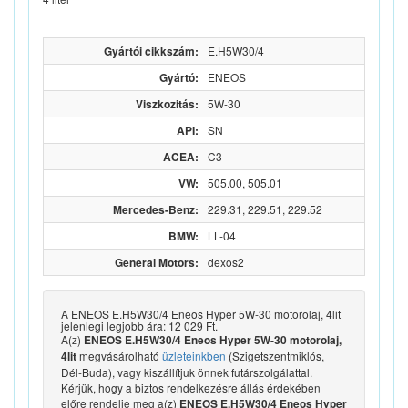
Gyártói cikkszám:
E.H5W30/4
Gyártó:
ENEOS
Viszkozitás:
5W-30
API:
SN
ACEA:
C3
VW:
505.00, 505.01
Mercedes-Benz:
229.31, 229.51, 229.52
BMW:
LL-04
General Motors:
dexos2
A ENEOS E.H5W30/4 Eneos Hyper 5W-30 motorolaj, 4lit
jelenlegi legjobb ára: 12 029 Ft.
A(z)
ENEOS E.H5W30/4 Eneos Hyper 5W-30 motorolaj,
megvásárolható
üzleteinkben
(Szigetszentmiklós,
4lit
Dél-Buda), vagy kiszállítjuk önnek futárszolgálattal.
Kérjük, hogy a biztos rendelkezésre állás érdekében
előre rendelje meg a(z)
ENEOS E.H5W30/4 Eneos Hyper