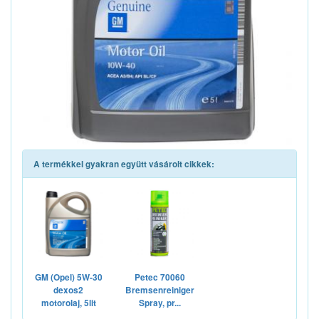
A termékkel gyakran együtt vásárolt cikkek:
GM (Opel) 5W-30
Petec 70060
dexos2
Bremsenreiniger
motorolaj, 5lit
Spray, pr...