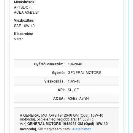
Minősítések:
API SL/CF;
ACEA A3/B3/B4
Viszkozitás:
SAE 10W-40
Kiszerelés:
5 liter
Gyártói cikkszám:
1942046
Gyártó:
GENERAL MOTORS
Viszkozitás:
10W-40
API:
SL, CF
ACEA:
A3/B3, A3/B4
A GENERAL MOTORS 1942046 GM (Opel) 10W-40
motorolaj, 5lit jelenlegi legjobb ára: 14 388 Ft.
A(z)
GENERAL MOTORS 1942046 GM (Opel) 10W-40
megvásárolható
üzleteinkben
motorolaj, 5lit