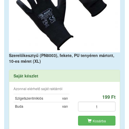
Szerelőkesztyű (PN8003), fekete, PU tenyéren mártott,
10-es méret (XL)
Saját készlet
Azonnal elérhető saját raktárról
199 Ft
Szigetszentmiklós
van
Buda
van
Kosárba