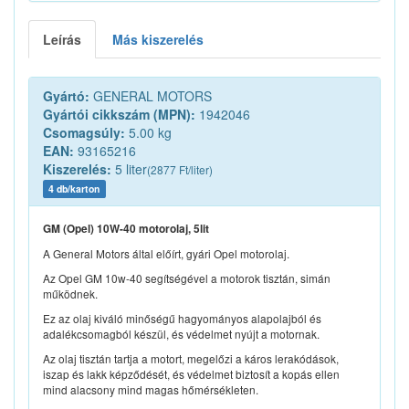
Leírás
Más kiszerelés
Gyártó:
GENERAL MOTORS
Gyártói cikkszám (MPN):
1942046
Csomagsúly:
5.00 kg
EAN:
93165216
Kiszerelés:
5 liter
(2877 Ft/liter)
4 db/karton
GM (Opel) 10W-40 motorolaj, 5lit
A General Motors által előírt, gyári Opel motorolaj.
Az Opel GM 10w-40 segítségével a motorok tisztán, simán
működnek.
Ez az olaj kiváló minőségű hagyományos alapolajból és
adalékcsomagból készül, és védelmet nyújt a motornak.
Az olaj tisztán tartja a motort, megelőzi a káros lerakódások,
iszap és lakk képződését, és védelmet biztosít a kopás ellen
mind alacsony mind magas hőmérsékleten.