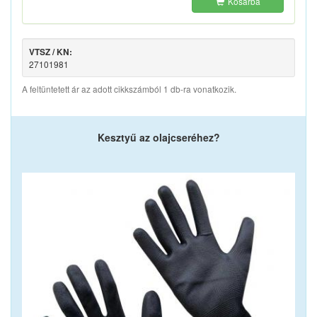
Kosárba
VTSZ / KN:
27101981
A feltüntetett ár az adott cikkszámból 1 db-ra vonatkozik.
Kesztyű az olajcseréhez?