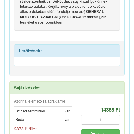
(Szigetszentmiklós, Dél-Buda), vagy kiszállítjuk önnek
futárszolgálattal. Kérjük, hogy a biztos rendelkezésre
állás érdekében előre rendelje meg a(z)
GENERAL
MOTORS 1942046 GM (Opel) 10W-40 motorolaj, 5lit
terméket webshopunkban!
Letöltések:
Saját készlet
Azonnal elérhető saját raktárról
14388 Ft
Szigetszentmiklós
van
Buda
van
2878 Ft/liter