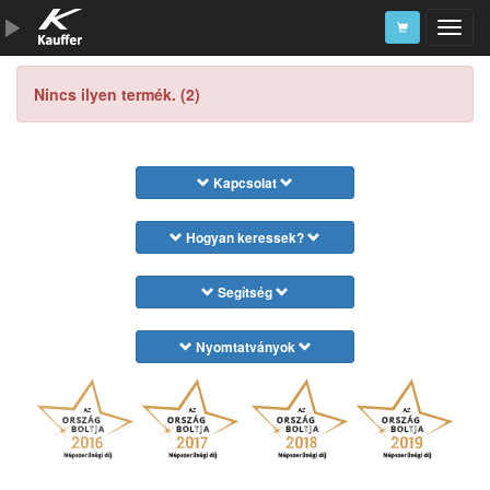
Szerszámkatalógus
Nincs ilyen termék. (2)
Kosár
Alkatrészek
Kapcsolat
Hogyan keressek?
Segítség
Nyomtatványok