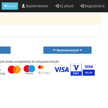
Bejelentkezés
Új jelszó
Regisztráció
(üres)
Nyomtatványok
yás fizetés szolgáltatója és elfogadott kártyák: