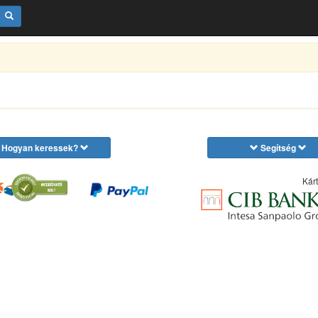
Hogyan keressek?
Segítség
Kárt