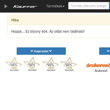
Termékek
Hiba
Szerszámkatalógus
Kosár
Hoppá... Ez bizony 404. Az oldal nem található!
Alkatrészek
Kapcsolat
Árukereső