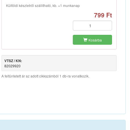
Külföldi készletről szállítható, kb. +1 munkanap
799 Ft
Kosárba
VTSZ / KN:
82029920
A feltüntetett ár az adott cikkszámból 1 db-ra vonatkozik.