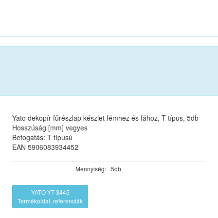
Yato dekopír fűrészlap készlet fémhez és fához, T típus, 5db
Hosszúság [mm] vegyes
Befogatás: T típusú
EAN 5906083934452
Mennyiség:
5db
YATO YT-3445
Termékoldal, referenciák