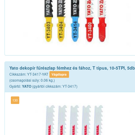
Yato dekopír fűrészlap fémhez és fához, T típus, 10-5TPI, 5db
Cikkszám: YT-3417-YAT
Vágólapra
(csomagolási súly: 0.06 kg.)
Gyártó:
(gyártói cikkszám: YT-3417)
YATO
130