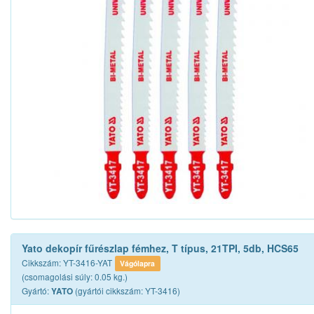
Yato dekopír fűrészlap fémhez, T típus, 21TPI, 5db, HCS65
Cikkszám: YT-3416-YAT
Vágólapra
(csomagolási súly: 0.05 kg.)
Gyártó:
(gyártói cikkszám: YT-3416)
YATO