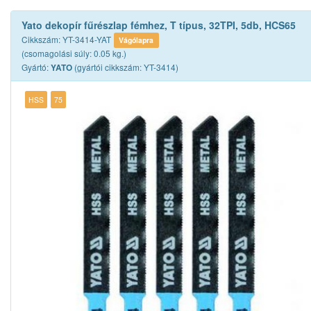
Yato dekopír fűrészlap fémhez, T típus, 32TPI, 5db, HCS65
Cikkszám: YT-3414-YAT
Vágólapra
(csomagolási súly: 0.05 kg.)
Gyártó:
(gyártói cikkszám: YT-3414)
YATO
HSS
75