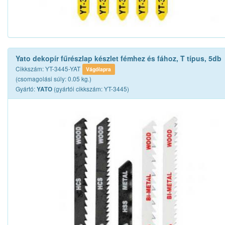
Yato dekopír fűrészlap készlet fémhez és fához, T típus, 5db
Cikkszám: YT-3445-YAT
Vágólapra
(csomagolási súly: 0.05 kg.)
Gyártó:
(gyártói cikkszám: YT-3445)
YATO