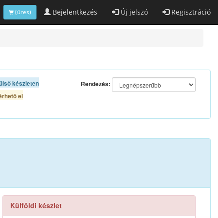
Bejelentkezés
Új jelszó
Regisztráció
(üres)
ülső készleten
Rendezés:
rhető el
Külföldi készlet