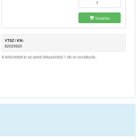
Kosárba
VTSZ / KN:
82029920
A feltüntetett ár az adott cikkszámból 1 db-ra vonatkozik.