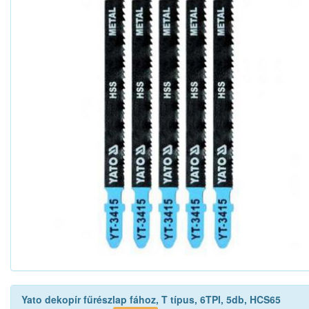
Yato dekopír fűrészlap fához, T típus, 6TPI, 5db, HCS65