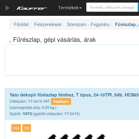
Termékek
Főoldal
Felszerelések
Szerszám - Fogyóáru
Fűrészlap, 
Szerszámkatalógus
Kosár
, Fűrészlap, gépi vásárlás, árak
Alkatrészek
Yato dekopír fűrészlap fémhez, T típus, 24-10TPI, 5db, HCS65
Cikkszám: YT-3415-YAT
Vágólapra
(csomagolási súly: 0.05 kg.)
Gyártó:
(gyártói cikkszám: YT-3415)
YATO
HSS
100