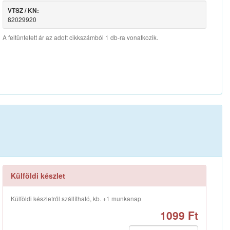
VTSZ / KN:
82029920
A feltüntetett ár az adott cikkszámból 1 db-ra vonatkozik.
Külföldi készlet
Külföldi készletről szállítható, kb. +1 munkanap
1099 Ft