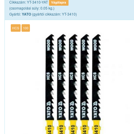
Cikkszám: YT-3410-YAT
Vágólapra
(csomagolási súly: 0.05 kg.)
Gyártó:
(gyártói cikkszám: YT-3410)
YATO
HCS
100