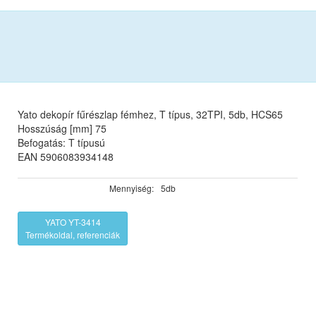
Yato dekopír fűrészlap fémhez, T típus, 32TPI, 5db, HCS65
Hosszúság [mm] 75
Befogatás: T típusú
EAN 5906083934148
Mennyiség:
5db
YATO YT-3414
Termékoldal, referenciák