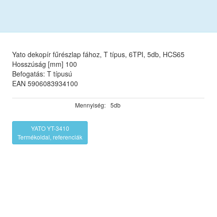
Yato dekopír fűrészlap fához, T típus, 6TPI, 5db, HCS65
Hosszúság [mm] 100
Befogatás: T típusú
EAN 5906083934100
Mennyiség:
5db
YATO YT-3410
Termékoldal, referenciák