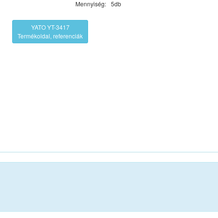
Mennyiség:
5db
YATO YT-3417
Termékoldal, referenciák