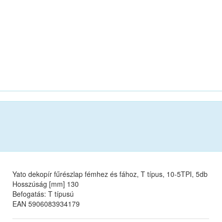
Yato dekopír fűrészlap fémhez és fához, T típus, 10-5TPI, 5db
Hosszúság [mm] 130
Befogatás: T típusú
EAN 5906083934179