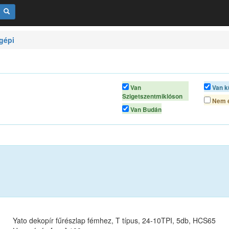
gépi
Van
Van k
Szigetszentmiklóson
Nem é
Van Budán
Yato dekopír fűrészlap fémhez, T típus, 24-10TPI, 5db, HCS65