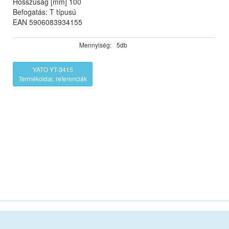
Hosszúság [mm] 100
Befogatás: T típusú
EAN 5906083934155
Mennyiség:
5db
YATO YT-3415
Termékoldal, referenciák