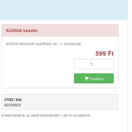
Külföldi készlet
Külföldi készletről szállítható, kb. +1 munkanap
599 Ft
Kosárba
VTSZ / KN:
82029920
A feltüntetett ár az adott cikkszámból 1 db-ra vonatkozik.