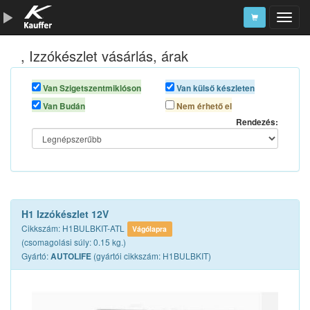
, Izzókészlet vásárlás, árak
Szerszámkatalógus
Kosár
Van Szigetszentmiklóson
Van külső készleten
Van Budán
Nem érhető el
Alkatrészek
Rendezés:
H1 Izzókészlet 12V
Cikkszám: H1BULBKIT-ATL
Vágólapra
(csomagolási súly: 0.15 kg.)
Gyártó:
(gyártói cikkszám: H1BULBKIT)
AUTOLIFE