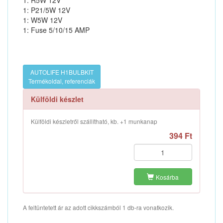
1: R5W 12V
1: P21/5W 12V
1: W5W 12V
1: Fuse 5/10/15 AMP
AUTOLIFE H1BULBKIT
Termékoldal, referenciák
Külföldi készlet
Külföldi készletről szállítható, kb. +1 munkanap
394 Ft
Kosárba
A feltüntetett ár az adott cikkszámból 1 db-ra vonatkozik.