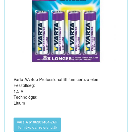
Varta AA 4db Professional lithium ceruza elem
Feszültség:
1,5 V
Technológia:
Lítium
VARTA 6106301404-VAR
Termékoldal, referenciák