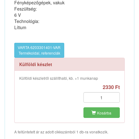
Fényképezőgépek, vakuk
Feszültség:
6 V
Technológia:
Lítium
VARTA 6203301401-VAR
Termékoldal, referenciák
Külföldi készlet
Külföldi készletről szállítható, kb. +1 munkanap
2330 Ft
Kosárba
A feltüntetett ár az adott cikkszámból 1 db-ra vonatkozik.