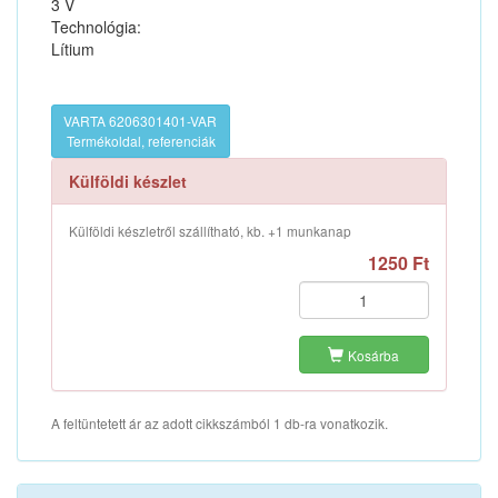
3 V
Technológia:
Lítium
VARTA 6206301401-VAR
Termékoldal, referenciák
Külföldi készlet
Külföldi készletről szállítható, kb. +1 munkanap
1250 Ft
Kosárba
A feltüntetett ár az adott cikkszámból 1 db-ra vonatkozik.