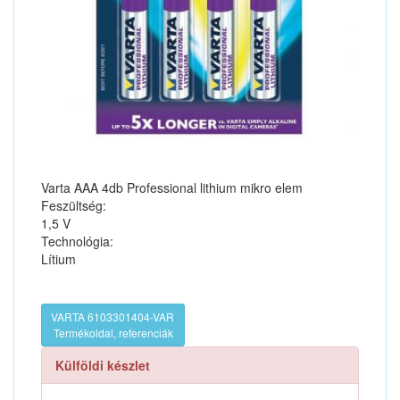
Varta AAA 4db Professional lithium mikro elem
Feszültség:
1,5 V
Technológia:
Lítium
VARTA 6103301404-VAR
Termékoldal, referenciák
Külföldi készlet