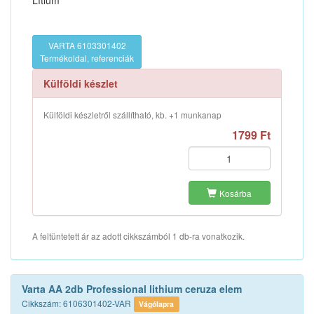
Lítium
VARTA 6103301402
Termékoldal, referenciák
Külföldi készlet
Külföldi készletről szállítható, kb. +1 munkanap
1799 Ft
Kosárba
A feltüntetett ár az adott cikkszámból 1 db-ra vonatkozik.
Varta AA 2db Professional lithium ceruza elem
Cikkszám: 6106301402-VAR
Vágólapra