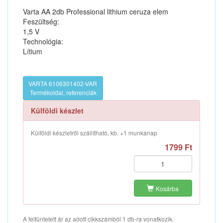
Varta AA 2db Professional lithium ceruza elem
Feszültség:
1,5 V
Technológia:
Lítium
VARTA 6106301402-VAR
Termékoldal, referenciák
Külföldi készlet
Külföldi készletről szállítható, kb. +1 munkanap
1799 Ft
Kosárba
A feltüntetett ár az adott cikkszámból 1 db-ra vonatkozik.