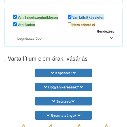
Van Szigetszentmiklóson
Van külső készleten
Van Budán
Nem érhető el
Rendezés:
, Varta lítium elem árak, vásárlás
Kapcsolat
Hogyan keressek?
Segítség
Nyomtatványok