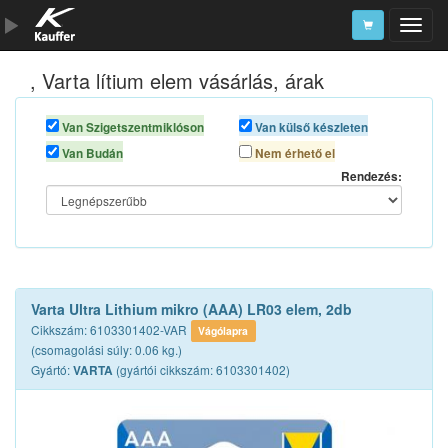
, Varta lítium elem vásárlás, árak
Szerszámkatalógus
Kosár
Van Szigetszentmiklóson
Van külső készleten
Van Budán
Nem érhető el
Alkatrészek
Rendezés:
Varta Ultra Lithium mikro (AAA) LR03 elem, 2db
Cikkszám: 6103301402-VAR
Vágólapra
(csomagolási súly: 0.06 kg.)
Gyártó:
(gyártói cikkszám: 6103301402)
VARTA