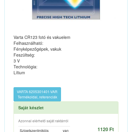
Varta CR123 fotó és vakuelem
Felhasználható:
Fényképezőgépek, vakuk
Feszültség:
3 V
Technológia:
Lítium
VARTA 6205301401-VAR
Termékoldal, referenciák
Saját készlet
Azonnal elérhető saját raktárról
1120 Ft
Szigetszentmiklós
van