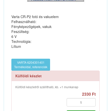
Varta CR-P2 fotó és vakuelem
Felhasználható:
Fényképezőgépek, vakuk
Feszültség:
6 V
Technológia:
Lítium
VARTA 6204301401
Termékoldal, referenciák
Külföldi készlet
Külföldi készletről szállítható, kb. +1 munkanap
2330 Ft