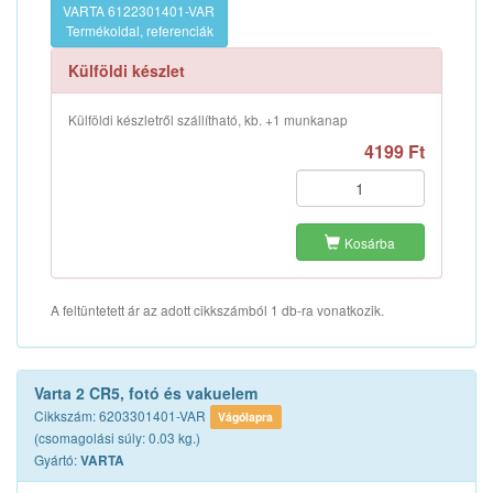
VARTA 6122301401-VAR
Termékoldal, referenciák
Külföldi készlet
Külföldi készletről szállítható, kb. +1 munkanap
4199 Ft
Kosárba
A feltüntetett ár az adott cikkszámból 1 db-ra vonatkozik.
Varta 2 CR5, fotó és vakuelem
Cikkszám: 6203301401-VAR
Vágólapra
(csomagolási súly: 0.03 kg.)
Gyártó:
VARTA