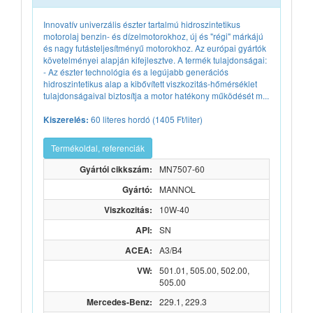
Innovatív univerzális észter tartalmú hidroszintetikus
motorolaj benzin- és dízelmotorokhoz, új és "régi" márkájú
és nagy futásteljesítményű motorokhoz. Az európai gyártók
követelményei alapján kifejlesztve. A termék tulajdonságai:
- Az észter technológia és a legújabb generációs
hidroszintetikus alap a kibővített viszkozitás-hőmérséklet
tulajdonságaival biztosítja a motor hatékony működését m...
60 literes hordó (1405 Ft/liter)
Kiszerelés:
Termékoldal, referenciák
Gyártói cikkszám:
MN7507-60
Gyártó:
MANNOL
Viszkozitás:
10W-40
API:
SN
ACEA:
A3/B4
VW:
501.01, 505.00, 502.00,
505.00
Mercedes-Benz:
229.1, 229.3