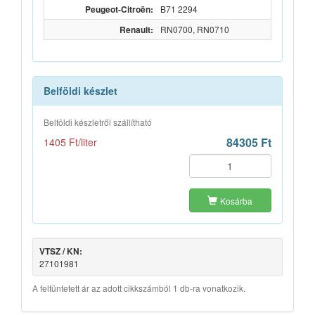
Peugeot-Citroën:
B71 2294
Renault:
RN0700, RN0710
Belföldi készlet
Belföldi készletről szállítható
84305 Ft
1405 Ft/liter
Kosárba
VTSZ / KN:
27101981
A feltüntetett ár az adott cikkszámból 1 db-ra vonatkozik.