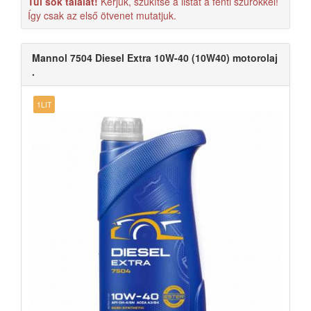
Túl sok találat!
Kérjük, szűkítse a listát a fenti szűrőkkel!
Így csak az első ötvenet mutatjuk.
Mannol 7504 Diesel Extra 10W-40 (10W40) motorolaj
.
1LIT