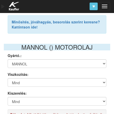
Szerszámkatalógus
Minősítés, jóváhagyás, besorolás szerint keresne?
Kattintson ide!
Kosár
Alkatrészek
MANNOL () MOTOROLAJ
Gyártó.:
Viszkozitás:
Kiszerelés: