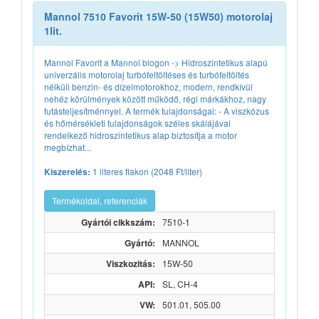
Mannol 7510 Favorit 15W-50 (15W50) motorolaj
1lit.
Mannol Favorit a Mannol blogon -> Hidroszintetikus alapú
univerzális motorolaj turbófeltöltéses és turbófeltöltés
nélküli benzin- és dízelmotorokhoz, modern, rendkívül
nehéz körülmények között működő, régi márkákhoz, nagy
futásteljesítménnyel. A termék tulajdonságai: - A viszkózus
és hőmérsékleti tulajdonságok széles skálájával
rendelkező hidroszintetikus alap biztosítja a motor
megbízhat...
1 literes flakon (2048 Ft/liter)
Kiszerelés:
Termékoldal, referenciák
Gyártói cikkszám:
7510-1
Gyártó:
MANNOL
Viszkozitás:
15W-50
API:
SL, CH-4
VW:
501.01, 505.00