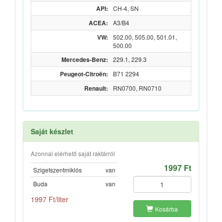
API:
CH-4, SN
ACEA:
A3/B4
VW:
502.00, 505.00, 501.01,
500.00
Mercedes-Benz:
229.1, 229.3
Peugeot-Citroën:
B71 2294
Renault:
RN0700, RN0710
Saját készlet
Azonnal elérhető saját raktárról
1997 Ft
Szigetszentmiklós
van
Buda
van
1997 Ft/liter
Kosárba