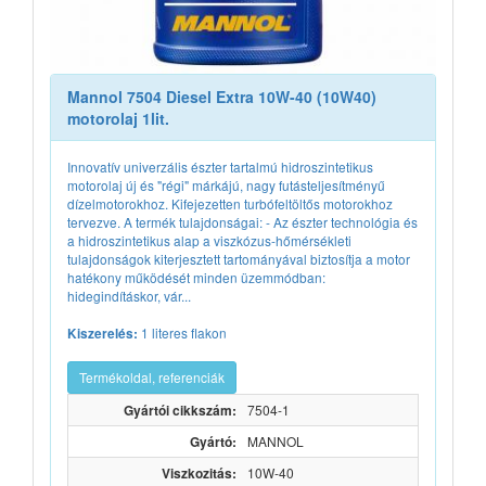
Mannol 7504 Diesel Extra 10W-40 (10W40)
motorolaj 1lit.
Innovatív univerzális észter tartalmú hidroszintetikus
motorolaj új és "régi" márkájú, nagy futásteljesítményű
dízelmotorokhoz. Kifejezetten turbófeltöltős motorokhoz
tervezve. A termék tulajdonságai: - Az észter technológia és
a hidroszintetikus alap a viszkózus-hőmérsékleti
tulajdonságok kiterjesztett tartományával biztosítja a motor
hatékony működését minden üzemmódban:
hidegindításkor, vár...
1 literes flakon
Kiszerelés:
Termékoldal, referenciák
Gyártói cikkszám:
7504-1
Gyártó:
MANNOL
Viszkozitás:
10W-40