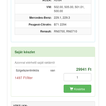
ACEA:
VW:
502.00, 505.00, 501.01,
500.00
Mercedes-Benz:
229.1, 229.3
Peugeot-Citroën:
B71 2294
Renault:
RN0700, RN0710
Saját készlet
Azonnal elérhető saját raktárról
29941 Ft
Szigetszentmiklós
van
1497 Ft/liter
Kosárba
VTSZ / KN: