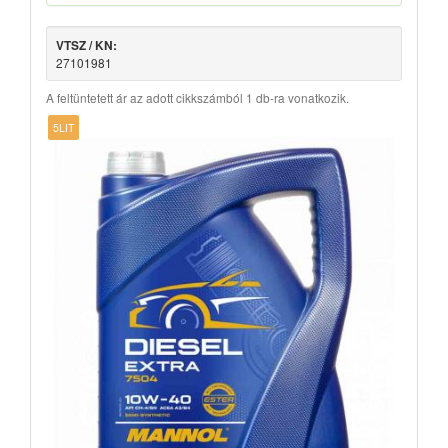
VTSZ / KN:
27101981
A feltüntetett ár az adott cikkszámból 1 db-ra vonatkozik.
5LIT