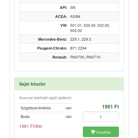
API:
SN
ACEA:
A3/B4
VW:
501.01, 505.00, 502.00,
505.00
Mercedes-Benz:
229.1, 229.3
Peugeot-Citroën:
B71 2294
Renault:
RN0700, RN0710
Saját készlet
Azonnal elérhető saját raktárról
1981 Ft
Szigetszentmiklós
van
Buda
van
1981 Ft/liter
Kosárba