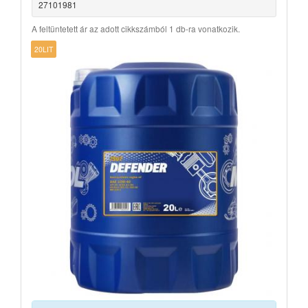
27101981
A feltüntetett ár az adott cikkszámból 1 db-ra vonatkozik.
20LIT