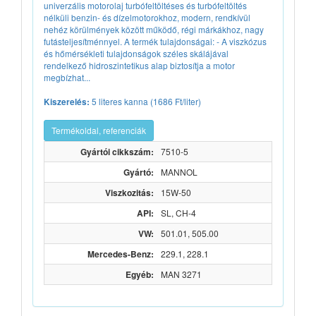
univerzális motorolaj turbófeltöltéses és turbófeltöltés
nélküli benzin- és dízelmotorokhoz, modern, rendkívül
nehéz körülmények között működő, régi márkákhoz, nagy
futásteljesítménnyel. A termék tulajdonságai: - A viszkózus
és hőmérsékleti tulajdonságok széles skálájával
rendelkező hidroszintetikus alap biztosítja a motor
megbízhat...
5 literes kanna (1686 Ft/liter)
Kiszerelés:
Termékoldal, referenciák
Gyártói cikkszám:
7510-5
Gyártó:
MANNOL
Viszkozitás:
15W-50
API:
SL, CH-4
VW:
501.01, 505.00
Mercedes-Benz:
229.1, 228.1
Egyéb:
MAN 3271