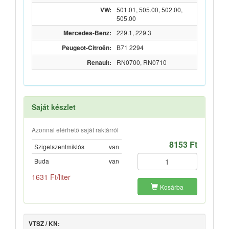
VW:
501.01, 505.00, 502.00,
505.00
Mercedes-Benz:
229.1, 229.3
Peugeot-Citroën:
B71 2294
Renault:
RN0700, RN0710
Saját készlet
Azonnal elérhető saját raktárról
8153 Ft
Szigetszentmiklós
van
Buda
van
1631 Ft/liter
Kosárba
VTSZ / KN: