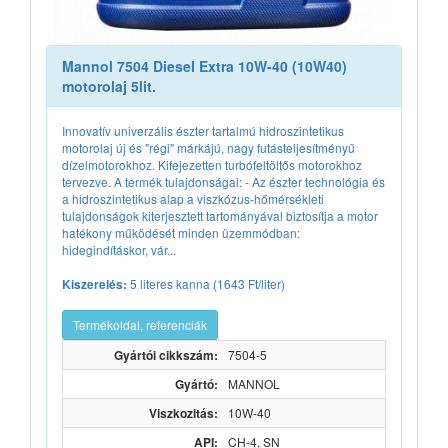
Mannol 7504 Diesel Extra 10W-40 (10W40)
motorolaj 5lit.
Innovatív univerzális észter tartalmú hidroszintetikus
motorolaj új és "régi" márkájú, nagy futásteljesítményű
dízelmotorokhoz. Kifejezetten turbófeltöltős motorokhoz
tervezve. A termék tulajdonságai: - Az észter technológia és
a hidroszintetikus alap a viszkózus-hőmérsékleti
tulajdonságok kiterjesztett tartományával biztosítja a motor
hatékony működését minden üzemmódban:
hidegindításkor, vár...
5 literes kanna (1643 Ft/liter)
Kiszerelés:
Termékoldal, referenciák
Gyártói cikkszám:
7504-5
Gyártó:
MANNOL
Viszkozitás:
10W-40
API:
CH-4, SN