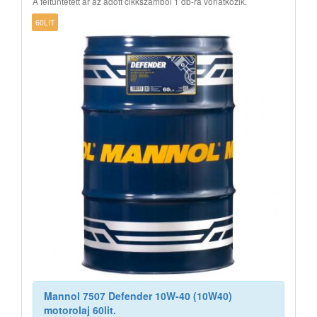
A feltüntetett ár az adott cikkszámból 1 db-ra vonatkozik.
60LIT
Mannol 7507 Defender 10W-40 (10W40)
motorolaj 60lit.