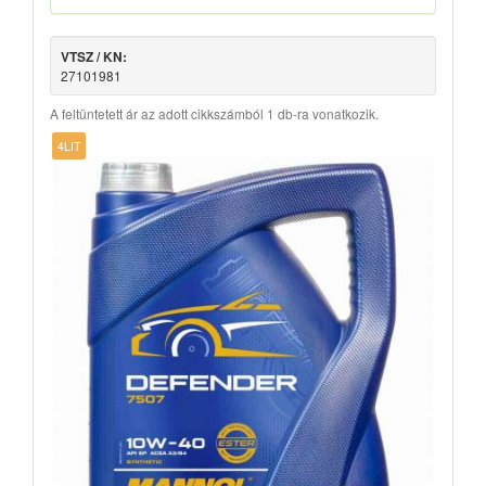
VTSZ / KN:
27101981
A feltüntetett ár az adott cikkszámból 1 db-ra vonatkozik.
4LIT