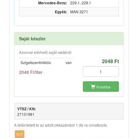
Mercedes-Benz:
229.1, 228.1
Egyéb:
MAN 3271
Saját készlet
Azonnal elérhető saját raktárról
2048 Ft
Szigetszentmiklós
van
2048 Ft/liter
Kosárba
VTSZ / KN:
27101981
A feltüntetett ár az adott cikkszámból 1 db-ra vonatkozik.
5LIT