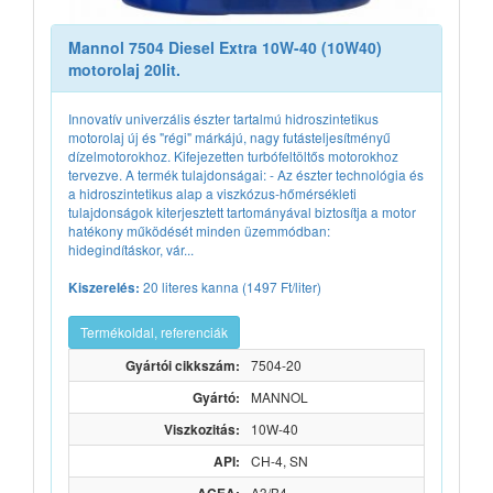
Mannol 7504 Diesel Extra 10W-40 (10W40)
motorolaj 20lit.
Innovatív univerzális észter tartalmú hidroszintetikus
motorolaj új és "régi" márkájú, nagy futásteljesítményű
dízelmotorokhoz. Kifejezetten turbófeltöltős motorokhoz
tervezve. A termék tulajdonságai: - Az észter technológia és
a hidroszintetikus alap a viszkózus-hőmérsékleti
tulajdonságok kiterjesztett tartományával biztosítja a motor
hatékony működését minden üzemmódban:
hidegindításkor, vár...
20 literes kanna (1497 Ft/liter)
Kiszerelés:
Termékoldal, referenciák
Gyártói cikkszám:
7504-20
Gyártó:
MANNOL
Viszkozitás:
10W-40
API:
CH-4, SN
A3/B4