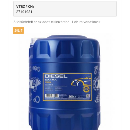
VTSZ / KN:
27101981
A feltüntetett ár az adott cikkszámból 1 db-ra vonatkozik.
20LIT