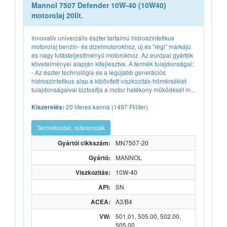
Mannol 7507 Defender 10W-40 (10W40)
motorolaj 20lit.
Innovatív univerzális észter tartalmú hidroszintetikus
motorolaj benzin- és dízelmotorokhoz, új és "régi" márkájú
és nagy futásteljesítményű motorokhoz. Az európai gyártók
követelményei alapján kifejlesztve. A termék tulajdonságai:
- Az észter technológia és a legújabb generációs
hidroszintetikus alap a kibővített viszkozitás-hőmérséklet
tulajdonságaival biztosítja a motor hatékony működését m...
20 literes kanna (1497 Ft/liter)
Kiszerelés:
Termékoldal, referenciák
Gyártói cikkszám:
MN7507-20
Gyártó:
MANNOL
Viszkozitás:
10W-40
API:
SN
ACEA:
A3/B4
VW:
501.01, 505.00, 502.00,
505.00