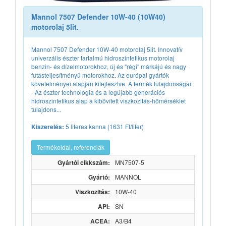
Mannol 7507 Defender 10W-40 (10W40)
motorolaj 5lit.
Mannol 7507 Defender 10W-40 motorolaj 5lit. Innovatív
univerzális észter tartalmú hidroszintetikus motorolaj
benzin- és dízelmotorokhoz, új és "régi" márkájú és nagy
futásteljesítményű motorokhoz. Az európai gyártók
követelményei alapján kifejlesztve. A termék tulajdonságai:
- Az észter technológia és a legújabb generációs
hidroszintetikus alap a kibővített viszkozitás-hőmérséklet
tulajdons...
5 literes kanna (1631 Ft/liter)
Kiszerelés:
Termékoldal, referenciák
Gyártói cikkszám:
MN7507-5
Gyártó:
MANNOL
Viszkozitás:
10W-40
API:
SN
ACEA:
A3/B4