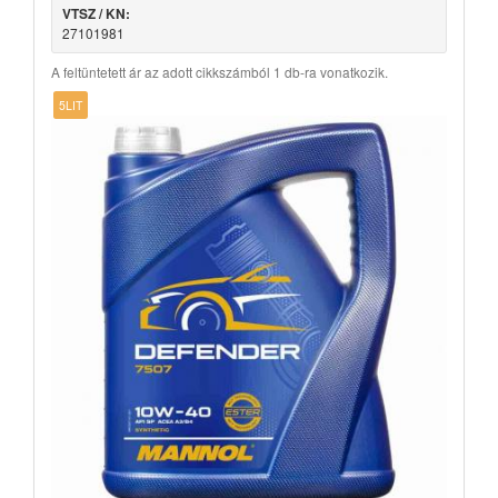
VTSZ / KN:
27101981
A feltüntetett ár az adott cikkszámból 1 db-ra vonatkozik.
5LIT