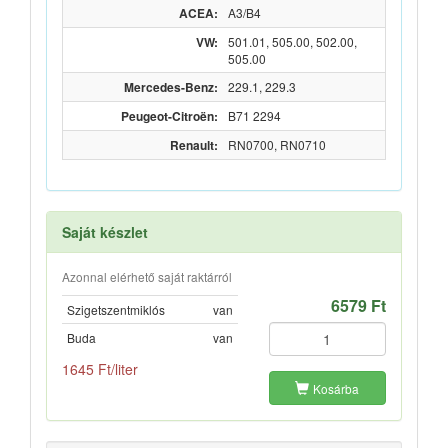
ACEA:
A3/B4
VW:
501.01, 505.00, 502.00,
505.00
Mercedes-Benz:
229.1, 229.3
Peugeot-Citroën:
B71 2294
Renault:
RN0700, RN0710
Saját készlet
Azonnal elérhető saját raktárról
6579 Ft
Szigetszentmiklós
van
Buda
van
1645 Ft/liter
Kosárba