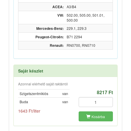
ACEA:
A3/B4
VW:
502.00, 505.00, 501.01,
500.00
Mercedes-Benz:
229.1, 229.3
Peugeot-Citroën:
B71 2294
Renault:
RN0700, RN0710
Saját készlet
Azonnal elérhető saját raktárról
8217 Ft
Szigetszentmiklós
van
Buda
van
1643 Ft/liter
Kosárba