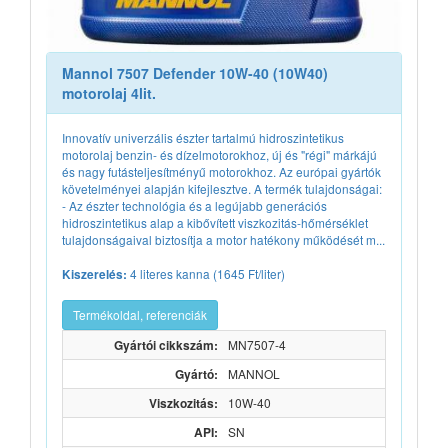
Mannol 7507 Defender 10W-40 (10W40)
motorolaj 4lit.
Innovatív univerzális észter tartalmú hidroszintetikus
motorolaj benzin- és dízelmotorokhoz, új és "régi" márkájú
és nagy futásteljesítményű motorokhoz. Az európai gyártók
követelményei alapján kifejlesztve. A termék tulajdonságai:
- Az észter technológia és a legújabb generációs
hidroszintetikus alap a kibővített viszkozitás-hőmérséklet
tulajdonságaival biztosítja a motor hatékony működését m...
4 literes kanna (1645 Ft/liter)
Kiszerelés:
Termékoldal, referenciák
Gyártói cikkszám:
MN7507-4
Gyártó:
MANNOL
Viszkozitás:
10W-40
API:
SN