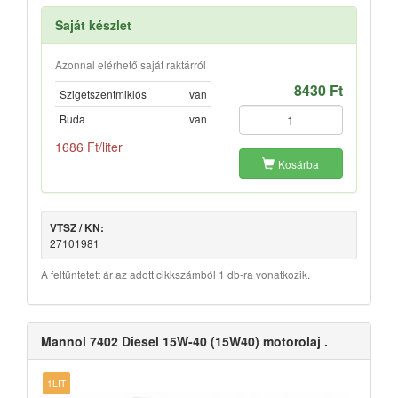
Saját készlet
Azonnal elérhető saját raktárról
8430 Ft
Szigetszentmiklós
van
Buda
van
1686 Ft/liter
Kosárba
VTSZ / KN:
27101981
A feltüntetett ár az adott cikkszámból 1 db-ra vonatkozik.
Mannol 7402 Diesel 15W-40 (15W40) motorolaj .
1LIT