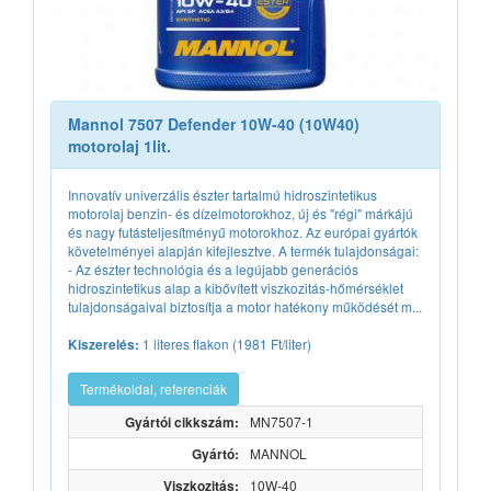
Mannol 7507 Defender 10W-40 (10W40)
motorolaj 1lit.
Innovatív univerzális észter tartalmú hidroszintetikus
motorolaj benzin- és dízelmotorokhoz, új és "régi" márkájú
és nagy futásteljesítményű motorokhoz. Az európai gyártók
követelményei alapján kifejlesztve. A termék tulajdonságai:
- Az észter technológia és a legújabb generációs
hidroszintetikus alap a kibővített viszkozitás-hőmérséklet
tulajdonságaival biztosítja a motor hatékony működését m...
1 literes flakon (1981 Ft/liter)
Kiszerelés:
Termékoldal, referenciák
Gyártói cikkszám:
MN7507-1
Gyártó:
MANNOL
Viszkozitás:
10W-40