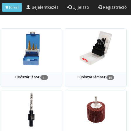
Bejelentkezés
Új jelszó
Regisztráció
(üres)
Fúrószár fához
Fúrószár fémhez
11
85