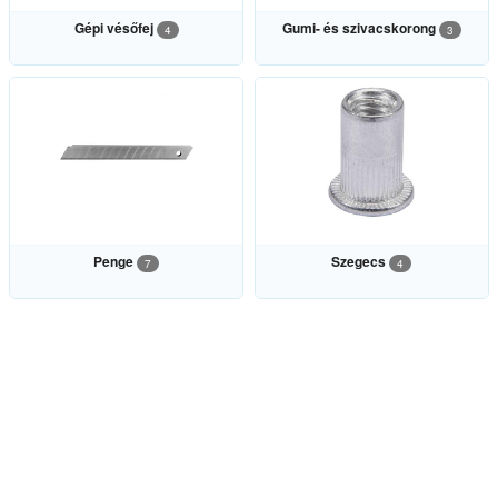
Gépi vésőfej
Gumi- és szivacskorong
4
3
Penge
Szegecs
7
4