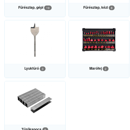
Fűrészlap, gépi
Fűrészlap, kézi
19
8
Lyukfúró
Marófej
3
2
Tűzőkapocs
6