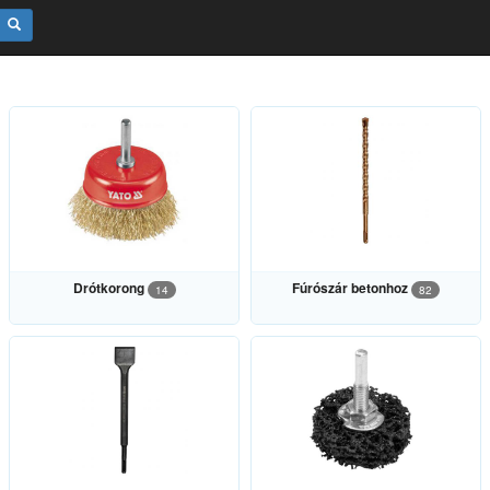
Drótkorong
Fúrószár betonhoz
14
82