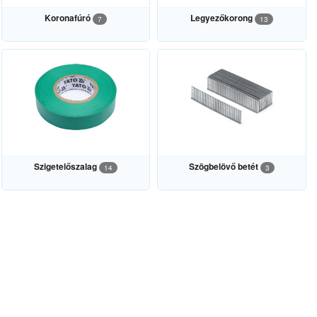
Koronafúró
Legyezőkorong
7
13
Szigetelőszalag
Szögbelövő betét
14
3