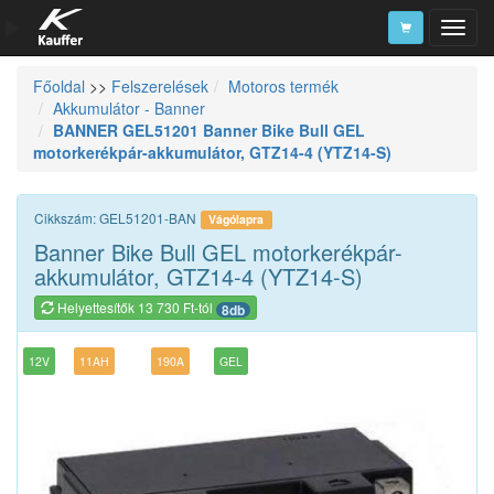
Főoldal
>>
Felszerelések
Motoros termék
Szerszámkatalógus
Akkumulátor - Banner
BANNER GEL51201 Banner Bike Bull GEL
Kosár
motorkerékpár-akkumulátor, GTZ14-4 (YTZ14-S)
Alkatrészek
Cikkszám: GEL51201-BAN
Vágólapra
Banner Bike Bull GEL motorkerékpár-
akkumulátor, GTZ14-4 (YTZ14-S)
Helyettesítők 13 730 Ft-tól
8db
12V
11AH
190A
GEL