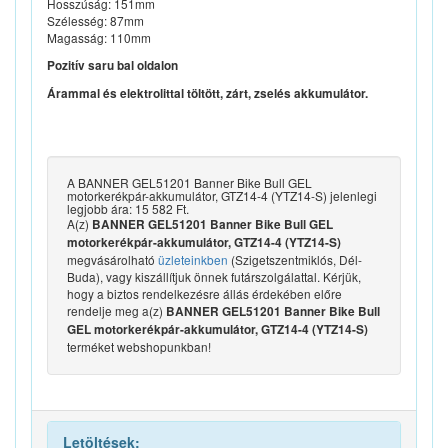
Hosszúság: 151mm
Szélesség: 87mm
Magasság: 110mm
Pozitív saru bal oldalon
Árammal és elektrolittal töltött, zárt, zselés akkumulátor.
A BANNER GEL51201 Banner Bike Bull GEL
motorkerékpár-akkumulátor, GTZ14-4 (YTZ14-S) jelenlegi
legjobb ára: 15 582 Ft.
A(z)
BANNER GEL51201 Banner Bike Bull GEL
motorkerékpár-akkumulátor, GTZ14-4 (YTZ14-S)
megvásárolható
üzleteinkben
(Szigetszentmiklós, Dél-
Buda), vagy kiszállítjuk önnek futárszolgálattal. Kérjük,
hogy a biztos rendelkezésre állás érdekében előre
rendelje meg a(z)
BANNER GEL51201 Banner Bike Bull
GEL motorkerékpár-akkumulátor, GTZ14-4 (YTZ14-S)
terméket webshopunkban!
Letöltések: