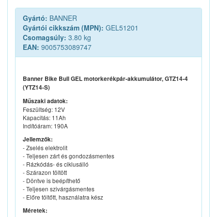
Gyártó:
BANNER
Gyártói cikkszám (MPN):
GEL51201
Csomagsúly:
3.80 kg
EAN:
9005753089747
Banner Bike Bull GEL motorkerékpár-akkumulátor, GTZ14-4
(YTZ14-S)
Műszaki adatok:
Feszültség: 12V
Kapacitás: 11Ah
Indítóáram: 190A
Jellemzők:
- Zselés elektrolit
- Teljesen zárt és gondozásmentes
- Rázkódás- és ciklusálló
- Szárazon töltött
- Döntve is beépíthető
- Teljesen szivárgásmentes
- Előre töltőtt, használatra kész
Méretek: