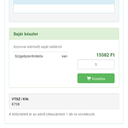
Saját készlet
Azonnal elérhető saját raktárról
15582 Ft
Szigetszentmiklós
van
Kosárba
VTSZ / KN:
8708
A feltüntetett ár az adott cikkszámból 1 db-ra vonatkozik.