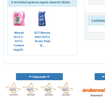
A termékkel gyakran együtt vásárolt cikkek:
Letöltés
Mannol
SCT-Mannol
4012-5 -
3002 DOT-4
AF12+
Brake Fluid
Coolant
fé...
fagyáll...
Kapcsolat
Árukereső