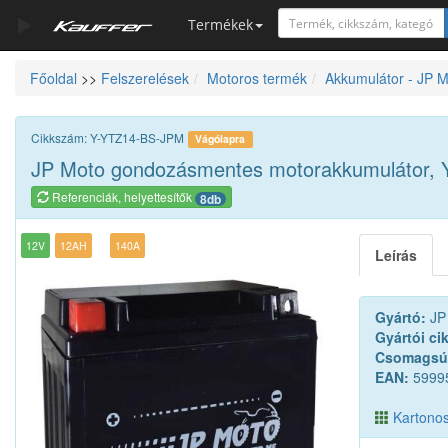
Termékek
Főoldal
>>
Felszerelések
Motoros termék
Akkumulátor - JP 
Szerszámkatalógus
Kosár
Cikkszám: Y-YTZ14-BS-JPM
Vágólapra
Alkatrészek
JP Moto gondozásmentes motorakkumulátor,
Referenciák, helyettesítők
8db
12V
12AH
140A
Leírás
Gyártó:
JP
Gyártói ci
Csomagsú
EAN:
5999
Kartonos 