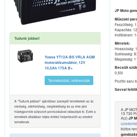
JP Moto gon
Műszaki par
Feszültség: 
Kapacitás: 1
Indítóáram: 
Tudunk jobbat!
Méretek:
Hosszúság:
Szélesség: 
Yuasa YT12A-BS VRLA AGM
Magasság: 
motorakkumulátor, 12V
Becsült szü
10,5Ah 175A B+
0,50l
Termékoldall, referenciák
Pozitív saru 
Savval feltöl
A "Tudunk jobbat!" ajánlóban szereplő termékeket az ár,
minőség, elérhetőség, megfelelőség és az érte járó
A JP MOT
hűségpontok súlyozott pontozásával választjuk ki. Ezek a
13 730 Ft
termékek általában teljes értékű helyettesítői az eredeti
A(z)
JP M
terméknek.
üzleteink
biztos re
gondozás