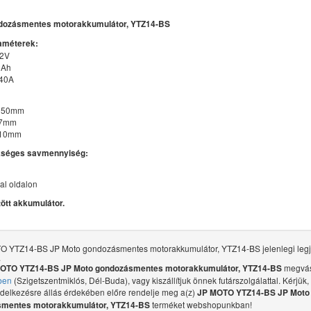
dozásmentes motorakkumulátor, YTZ14-BS
améterek:
12V
2Ah
140A
 150mm
87mm
110mm
kséges savmennyiség:
bal oldalon
tött akkumulátor.
O YTZ14-BS JP Moto gondozásmentes motorakkumulátor, YTZ14-BS jelenlegi legj
.
megvás
OTO YTZ14-BS JP Moto gondozásmentes motorakkumulátor, YTZ14-BS
ben
(Szigetszentmiklós, Dél-Buda), vagy kiszállítjuk önnek futárszolgálattal. Kérjük,
ndelkezésre állás érdekében előre rendelje meg a(z)
JP MOTO YTZ14-BS JP Moto
terméket webshopunkban!
mentes motorakkumulátor, YTZ14-BS