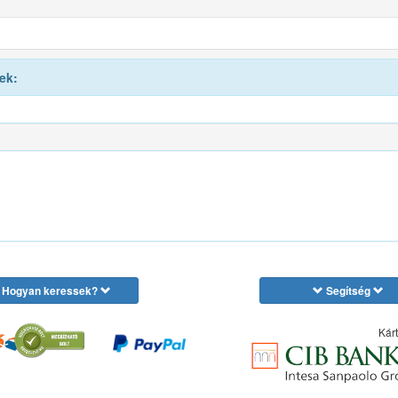
ek:
Hogyan keressek?
Segítség
Kárt