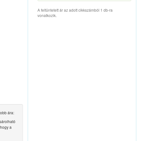
A feltüntetett ár az adott cikkszámból 1 db-ra
vonatkozik.
obb ára:
árolható
 hogy a