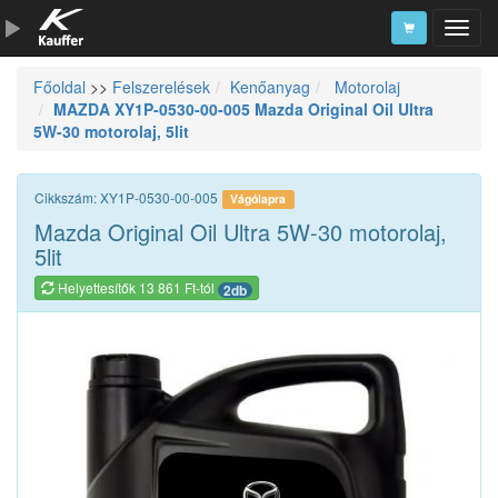
Főoldal
>>
Felszerelések
Kenőanyag
Motorolaj
Szerszámkatalógus
MAZDA XY1P-0530-00-005 Mazda Original Oil Ultra
5W-30 motorolaj, 5lit
Kosár
Alkatrészek
Cikkszám: XY1P-0530-00-005
Vágólapra
Mazda Original Oil Ultra 5W-30 motorolaj,
5lit
Helyettesítők 13 861 Ft-tól
2db