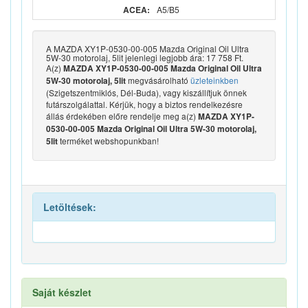
ACEA:
A5/B5
A MAZDA XY1P-0530-00-005 Mazda Original Oil Ultra
5W-30 motorolaj, 5lit jelenlegi legjobb ára: 17 758 Ft.
A(z)
MAZDA XY1P-0530-00-005 Mazda Original Oil Ultra
megvásárolható
üzleteinkben
5W-30 motorolaj, 5lit
(Szigetszentmiklós, Dél-Buda), vagy kiszállítjuk önnek
futárszolgálattal. Kérjük, hogy a biztos rendelkezésre
állás érdekében előre rendelje meg a(z)
MAZDA XY1P-
0530-00-005 Mazda Original Oil Ultra 5W-30 motorolaj,
terméket webshopunkban!
5lit
Letöltések:
Saját készlet