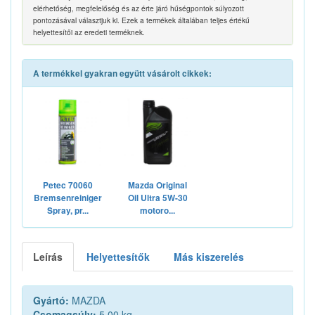
elérhetőség, megfelelőség és az érte járó hűségpontok súlyozott
pontozásával választjuk ki. Ezek a termékek általában teljes értékű
helyettesítői az eredeti terméknek.
A termékkel gyakran együtt vásárolt cikkek:
Petec 70060
Mazda Original
Bremsenreiniger
Oil Ultra 5W-30
Spray, pr...
motoro...
Leírás
Helyettesítők
Más kiszerelés
Gyártó:
MAZDA
Csomagsúly:
5.00 kg