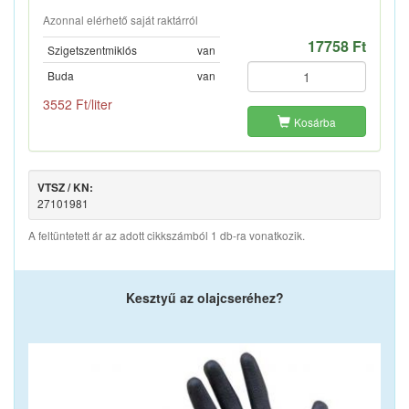
Azonnal elérhető saját raktárról
17758 Ft
Szigetszentmiklós
van
Buda
van
3552 Ft/liter
Kosárba
VTSZ / KN:
27101981
A feltüntetett ár az adott cikkszámból 1 db-ra vonatkozik.
Kesztyű az olajcseréhez?