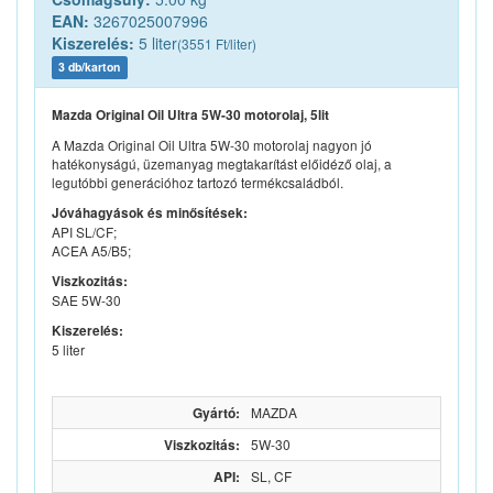
EAN:
3267025007996
Kiszerelés:
5 liter
(3551 Ft/liter)
3 db/karton
Mazda Original Oil Ultra 5W-30 motorolaj, 5lit
A Mazda Original Oil Ultra 5W-30 motorolaj nagyon jó
hatékonyságú, üzemanyag megtakarítást előidéző olaj, a
legutóbbi generációhoz tartozó termékcsaládból.
Jóváhagyások és minősítések:
API SL/CF;
ACEA A5/B5;
Viszkozitás:
SAE 5W-30
Kiszerelés:
5 liter
Gyártó:
MAZDA
Viszkozitás:
5W-30
API:
SL, CF