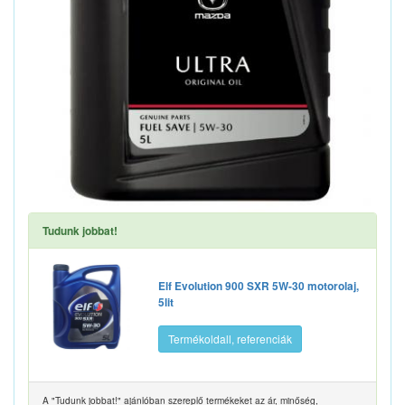
Tudunk jobbat!
Elf Evolution 900 SXR 5W-30 motorolaj,
5lit
Termékoldall, referenciák
A "Tudunk jobbat!" ajánlóban szereplő termékeket az ár, minőség,