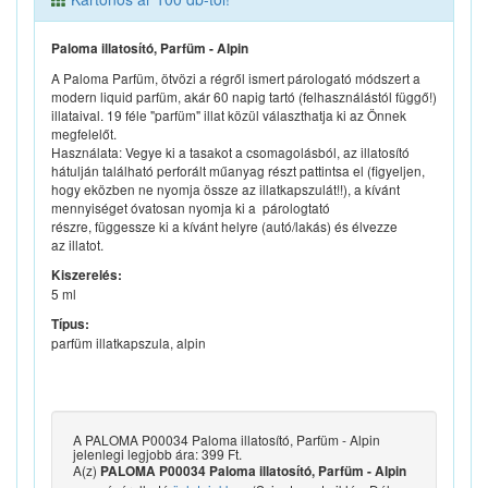
Paloma illatosító, Parfüm - Alpin
A Paloma Parfüm, ötvözi a régről ismert párologató módszert a
modern liquid parfüm, akár 60 napig tartó (felhasználástól függő!)
illataival. 19 féle "parfüm" illat közül választhatja ki az Önnek
megfelelőt.
Használata: Vegye ki a tasakot a csomagolásból, az illatosító
hátulján található perforált műanyag részt pattintsa el (figyeljen,
hogy eközben ne nyomja össze az illatkapszulát!!), a kívánt
mennyiséget óvatosan nyomja ki a párologtató
részre, függessze ki a kívánt helyre (autó/lakás) és élvezze
az illatot.
Kiszerelés:
5 ml
Típus:
parfüm illatkapszula, alpin
A PALOMA P00034 Paloma illatosító, Parfüm - Alpin
jelenlegi legjobb ára: 399 Ft.
A(z)
PALOMA P00034 Paloma illatosító, Parfüm - Alpin