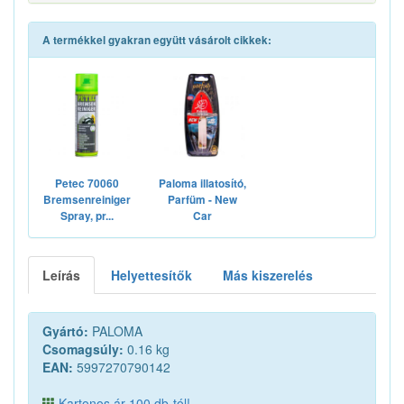
A termékkel gyakran együtt vásárolt cikkek:
Petec 70060
Paloma illatosító,
Bremsenreiniger
Parfüm - New
Spray, pr...
Car
Leírás
Helyettesítők
Más kiszerelés
Gyártó:
PALOMA
Csomagsúly:
0.16 kg
EAN:
5997270790142
Kartonos ár 100 db-tól!