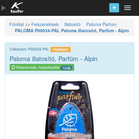
Főoldal
>>
Felszerelések
Illatosító
Paloma Parfum
Szerszámkatalógus
PALOMA P00034-PAL Paloma illatosító, Parfüm - Alpin
Kosár
Alkatrészek
Cikkszám: P00034-PAL
Vágólapra
Paloma illatosító, Parfüm - Alpin
Referenciák, helyettesítők
12db