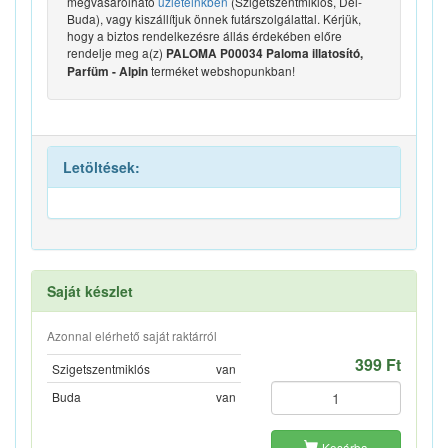
megvásárolható
üzleteinkben
(Szigetszentmiklós, Dél-
Buda), vagy kiszállítjuk önnek futárszolgálattal. Kérjük,
hogy a biztos rendelkezésre állás érdekében előre
rendelje meg a(z)
PALOMA P00034 Paloma illatosító,
terméket webshopunkban!
Parfüm - Alpin
Letöltések:
Saját készlet
Azonnal elérhető saját raktárról
399 Ft
Szigetszentmiklós
van
Buda
van
Kosárba