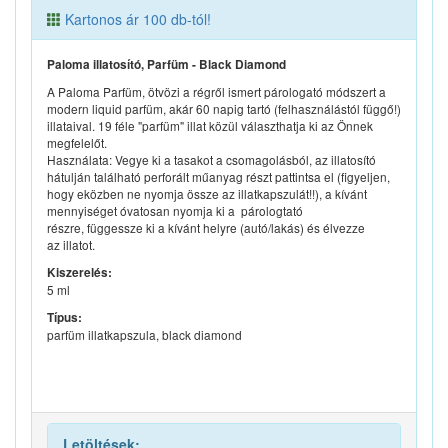
Kartonos ár 100 db-tól!
Paloma illatosító, Parfüm - Black Diamond
A Paloma Parfüm, ötvözi a régről ismert párologató módszert a
modern liquid parfüm, akár 60 napig tartó (felhasználástól függő!)
illataival. 19 féle "parfüm" illat közül választhatja ki az Önnek
megfelelőt.
Használata: Vegye ki a tasakot a csomagolásból, az illatosító
hátulján található perforált műanyag részt pattintsa el (figyeljen,
hogy eközben ne nyomja össze az illatkapszulát!!), a kívánt
mennyiséget óvatosan nyomja ki a párologtató
részre, függessze ki a kívánt helyre (autó/lakás) és élvezze
az illatot.
Kiszerelés:
5 ml
Típus:
parfüm illatkapszula, black diamond
Letöltések: