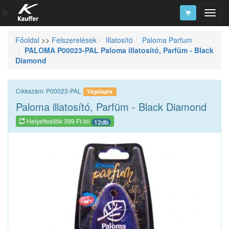
Főoldal
>>
Felszerelések
Illatosító
Paloma Parfum
Szerszámkatalógus
PALOMA P00023-PAL Paloma illatosító, Parfüm - Black
Diamond
Kosár
Alkatrészek
Cikkszám: P00023-PAL
Vágólapra
Paloma illatosító, Parfüm - Black Diamond
Helyettesítők 399 Ft-tól
12db