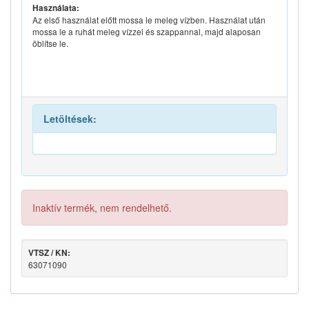
Használata:
Az első használat előtt mossa le meleg vízben. Használat után
mossa le a ruhát meleg vízzel és szappannal, majd alaposan
öblítse le.
Letöltések:
Inaktív termék, nem rendelhető.
VTSZ / KN:
63071090