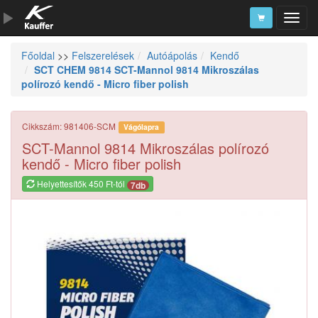
Főoldal
>>
Felszerelések
Autóápolás
Kendő
Szerszámkatalógus
SCT CHEM 9814 SCT-Mannol 9814 Mikroszálas
polírozó kendő - Micro fiber polish
Kosár
Alkatrészek
Cikkszám: 981406-SCM
Vágólapra
SCT-Mannol 9814 Mikroszálas polírozó
kendő - Micro fiber polish
Helyettesítők 450 Ft-tól
7db