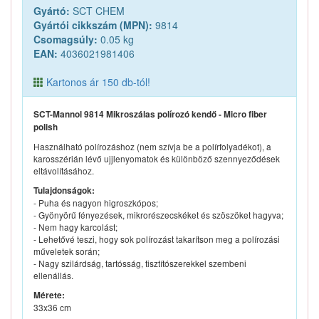
Gyártó:
SCT CHEM
Gyártói cikkszám (MPN):
9814
Csomagsúly:
0.05 kg
EAN:
4036021981406
Kartonos ár 150 db-tól!
SCT-Mannol 9814 Mikroszálas polírozó kendő - Micro fiber
polish
Használható polírozáshoz (nem szívja be a polírfolyadékot), a
karosszérián lévő ujjlenyomatok és különböző szennyeződések
eltávolításához.
Tulajdonságok:
- Puha és nagyon higroszkópos;
- Gyönyörű fényezések, mikrorészecskéket és szöszöket hagyva;
- Nem hagy karcolást;
- Lehetővé teszi, hogy sok polírozást takarítson meg a polírozási
műveletek során;
- Nagy szilárdság, tartósság, tisztítószerekkel szembeni
ellenállás.
Mérete:
33x36 cm