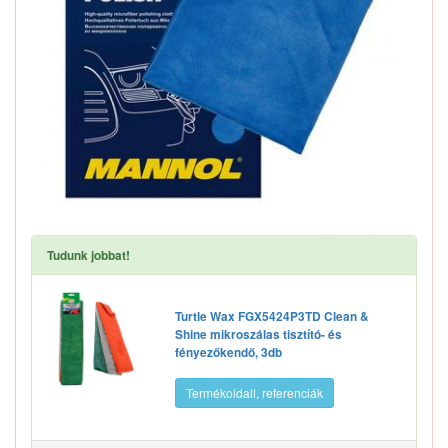
Tudunk jobbat!
Turtle Wax FGX5424P3TD Clean &
Shine mikroszálas tisztító- és
fényezőkendő, 3db
Termékoldall, referenciák