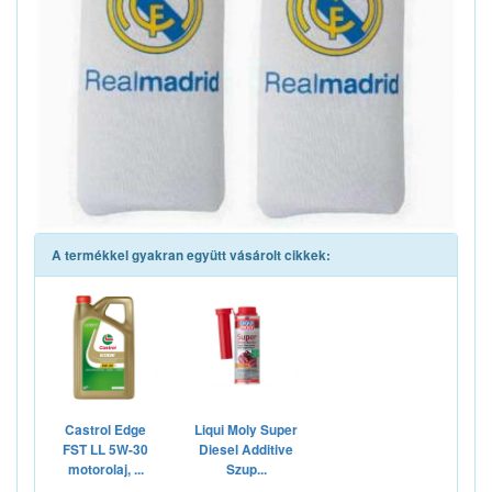
A termékkel gyakran együtt vásárolt cikkek:
Castrol Edge
Liqui Moly Super
FST LL 5W-30
Diesel Additive
motorolaj, ...
Szup...