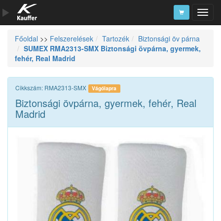
Főoldal
>>
Felszerelések
Tartozék
Biztonsági öv párna
Szerszámkatalógus
SUMEX RMA2313-SMX Biztonsági övpárna, gyermek,
fehér, Real Madrid
Kosár
Alkatrészek
Cikkszám: RMA2313-SMX
Vágólapra
Biztonsági övpárna, gyermek, fehér, Real
Madrid