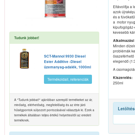
Eltávolítja a
azok újrakép
és a fúvókatű
a motor nyugo
kipufogógáz-
kevesebb kár
Tudunk jobbat!
Alkalmazási 
Minden dízel
problémák kez
összeférhető
SCT-Mannol 9930 Diesel
elegendő (1:
Ester Additive -Diesel
üzemanyag-adalék, 1000ml
A csomagolás
Kiszerelés:
Termékoldall, referenciák
250ml
A "Tudunk jobbat!" ajánlóban szereplő termékeket az ár,
minőség, elérhetőség, megfelelőség és az érte járó
Letöltés
hűségpontok súlyozott pontozásával választjuk ki. Ezek a
termékek általában teljes értékű helyettesítői az eredeti
terméknek.