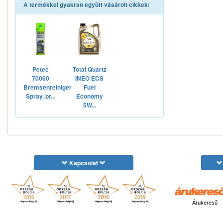
A termékkel gyakran együtt vásárolt cikkek:
Petec
Total Quartz
70060
INEO ECS
Bremsenreiniger
Fuel
Spray, pr...
Economy
5W...
Kapcsolat
Árukereső