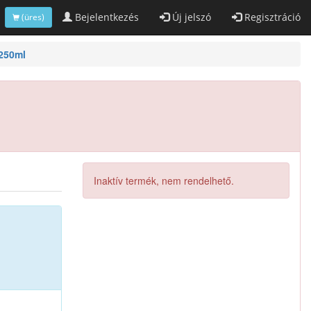
Bejelentkezés
Új jelszó
Regisztráció
(üres)
 250ml
Inaktív termék, nem rendelhető.