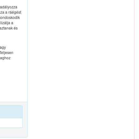
kadályozza
za a ráégést
 Gondoskodik
izálja a
asztanak és
vagy
Teljesen
yaghoz