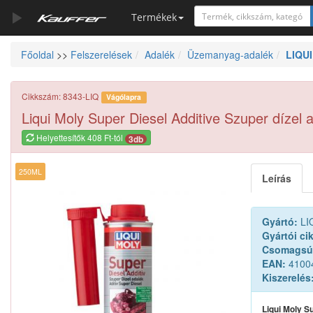
Termékek
Főoldal
>>
Felszerelések
Adalék
Üzemanyag-adalék
LIQUI
Szerszámkatalógus
Kosár
Cikkszám: 8343-LIQ
Vágólapra
Alkatrészek
Liqui Moly Super Diesel Additive Szuper dízel 
Helyettesítők 408 Ft-tól
3db
250ML
Leírás
Gyártó:
LI
Gyártói ci
Csomagsú
EAN:
4100
Kiszerelés
Liqui Moly S