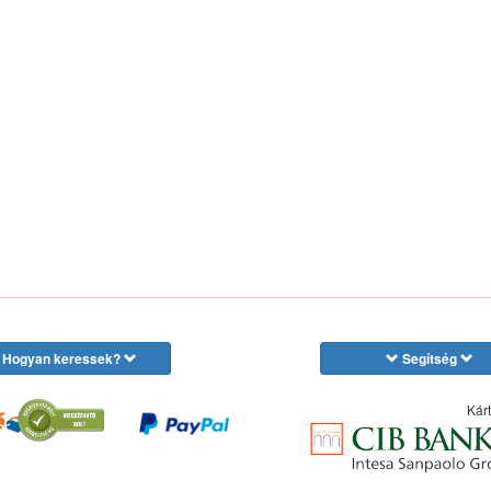
Hogyan keressek?
Segítség
Kárt