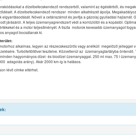
 lerakódásokat a dízelbefecskendező rendszerből, valamint az égéstérből, és mega
ződését. A dízelbefecskendező rendszer minden alkatrészét ápolja. Megakadályoz
k elgyantásodását. Növeli a cetánszámot és javítja a gázolaj gyulladási hajlamát.
dt járásáról. A teljes üzemanyagrendszert védi a korróziótól és a kopástól. Optimal
értékeket és a motor teljesítményét. A tiszta motorok kevesebb üzemanyagot fogy
os anyagot bocsátanak ki.
terület:
motorhoz alkalmas, legyen az részecskeszűrős vagy anélküli  megelőző jelleggel 
elésére. Turbófeltöltővel tesztelve. Közvetlenül az üzemanyagtartályba öntendő. 
 minden hagyományos dízel- és biodízel üzemanyaggal. 250 ml max. 75 l üzeman
300 adagolás arány). Akár 2000 km-ig is hatásos.
on lévő címke eltérhet.
ek: