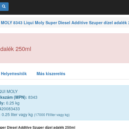
 MOLY 8343 Liqui Moly Super Diesel Additive Szuper dízel adalék
adalék 250ml
Helyettesítők
Más kiszerelés
QUI MOLY
kkszám (MPN):
8343
ly:
0.25 kg
420083433
:
0.25 liter vagy kg
(17000 Ft/liter vagy kg)
uper Diesel Additive Szuper dízel adalék 250ml