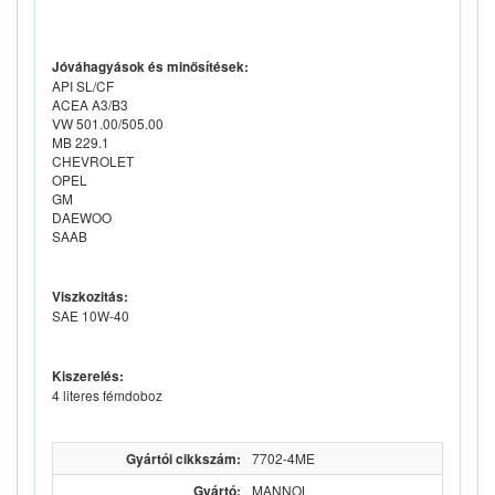
Jóváhagyások és minősítések:
API SL/CF
ACEA A3/B3
VW 501.00/505.00
MB 229.1
CHEVROLET
OPEL
GM
DAEWOO
SAAB
Viszkozitás:
SAE 10W-40
Kiszerelés:
4 literes fémdoboz
Gyártói cikkszám:
7702-4ME
Gyártó:
MANNOL