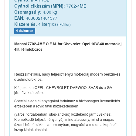
Gyártói cikkszám (MPN):
7702-4ME
Csomagsúly:
4.00 kg
EAN:
4036021401577
Kiszerelés:
4 liter
(1083 Ft/liter)
4 db/karton
Mannol 7702-4ME O.E.M. for Chevrolet, Opel 10W-40 motorolaj
4lit. fémdobozos
Részszintetikus, nagy teljesítményű motorolaj modern benzin-és
dízelmotorokhoz.
Kifejezetten OPEL, CHEVROLET, DAEWOO, SAAB és a GM
járművek részére.
Speciális adalékanyagokat tartalmaz a biztonságos üzemeltetés
érdekében a rövid távú közlekedésben
(városi forgalomban, stop-and-go) közlekedő járművekhez.
Kiemelkedő teljesítményt nyújt mind alacsony, mind a magas
üzemi hőmérséklet tartományban, megvédi a motort a kopástól,
iszap kialakulásától.