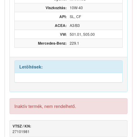
Viszkozitás:
10W-40
API:
SL, CF
ACEA:
A3/B3
VW:
501.01, 505.00
Mercedes-Benz:
229.1
Letöltések:
Inaktív termék, nem rendelhető.
VTSZ / KN:
27101981