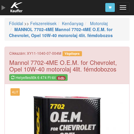
Főoldal
>>
Felszerelések
Kenőanyag
Motorolaj
Szerszámkatalógus
MANNOL 7702-4ME Mannol 7702-4ME O.E.M. for
Chevrolet, Opel 10W-40 motorolaj 4lit. fémdobozos
Kosár
Alkatrészek
Cikkszám: XY11-1040-07-004M
Vágólapra
Mannol 7702-4ME O.E.M. for Chevrolet,
Opel 10W-40 motorolaj 4lit. fémdobozos
Helyettesítők 6 474 Ft-tól
6db
4LIT