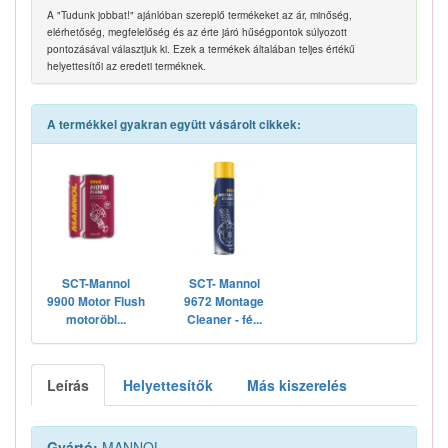
A "Tudunk jobbat!" ajánlóban szereplő termékeket az ár, minőség,
elérhetőség, megfelelőség és az érte járó hűségpontok súlyozott
pontozásával választjuk ki. Ezek a termékek általában teljes értékű
helyettesítői az eredeti terméknek.
A termékkel gyakran együtt vásárolt cikkek:
SCT-Mannol
SCT- Mannol
9900 Motor Flush
9672 Montage
motoröbl...
Cleaner - fé...
Leírás
Helyettesítők
Más kiszerelés
Gyártó:
MANNOL