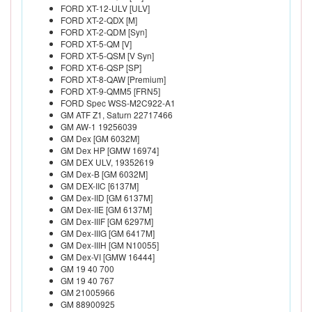
FORD XT-12-ULV [ULV]
FORD XT-2-QDX [M]
FORD XT-2-QDM [Syn]
FORD XT-5-QM [V]
FORD XT-5-QSM [V Syn]
FORD XT-6-QSP [SP]
FORD XT-8-QAW [Premium]
FORD XT-9-QMM5 [FRN5]
FORD Spec WSS-M2C922-A1
GM ATF Z1, Saturn 22717466
GM AW-1 19256039
GM Dex [GM 6032M]
GM Dex HP [GMW 16974]
GM DEX ULV, 19352619
GM Dex-B [GM 6032M]
GM DEX-IIC [6137M]
GM Dex-IID [GM 6137M]
GM Dex-IIE [GM 6137M]
GM Dex-IIIF [GM 6297M]
GM Dex-IIIG [GM 6417M]
GM Dex-IIIH [GM N10055]
GM Dex-VI [GMW 16444]
GM 19 40 700
GM 19 40 767
GM 21005966
GM 88900925