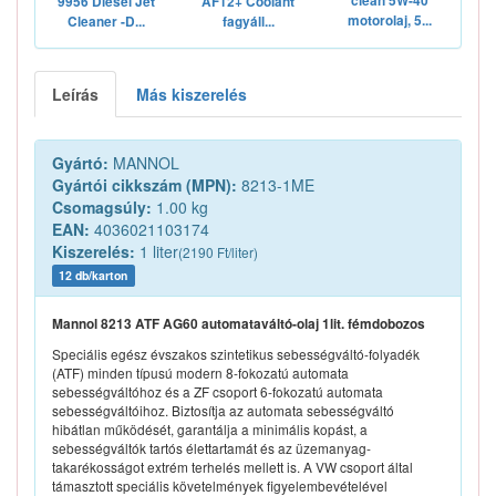
clean 5W-40
9956 Diesel Jet
AF12+ Coolant
motorolaj, 5...
Cleaner -D...
fagyáll...
Leírás
Más kiszerelés
Gyártó:
MANNOL
Gyártói cikkszám (MPN):
8213-1ME
Csomagsúly:
1.00 kg
EAN:
4036021103174
Kiszerelés:
1 liter
(2190 Ft/liter)
12 db/karton
Mannol 8213 ATF AG60 automataváltó-olaj 1lit. fémdobozos
Speciális egész évszakos szintetikus sebességváltó-folyadék
(ATF) minden típusú modern 8-fokozatú automata
sebességváltóhoz és a ZF csoport 6-fokozatú automata
sebességváltóihoz. Biztosítja az automata sebességváltó
hibátlan működését, garantálja a minimális kopást, a
sebességváltók tartós élettartamát és az üzemanyag-
takarékosságot extrém terhelés mellett is. A VW csoport által
támasztott speciális követelmények figyelembevételével