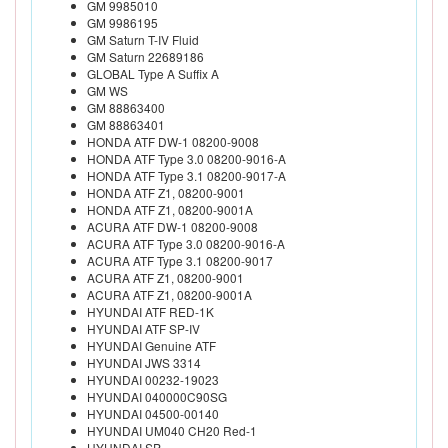
GM 9985010
GM 9986195
GM Saturn T-IV Fluid
GM Saturn 22689186
GLOBAL Type A Suffix A
GM WS
GM 88863400
GM 88863401
HONDA ATF DW-1 08200-9008
HONDA ATF Type 3.0 08200-9016-A
HONDA ATF Type 3.1 08200-9017-A
HONDA ATF Z1, 08200-9001
HONDA ATF Z1, 08200-9001A
ACURA ATF DW-1 08200-9008
ACURA ATF Type 3.0 08200-9016-A
ACURA ATF Type 3.1 08200-9017
ACURA ATF Z1, 08200-9001
ACURA ATF Z1, 08200-9001A
HYUNDAI ATF RED-1K
HYUNDAI ATF SP-IV
HYUNDAI Genuine ATF
HYUNDAI JWS 3314
HYUNDAI 00232-19023
HYUNDAI 040000C90SG
HYUNDAI 04500-00140
HYUNDAI UM040 CH20 Red-1
HYUNDAI SP