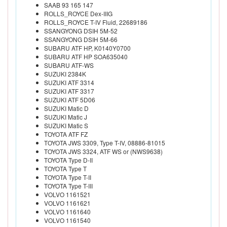
SAAB 93 165 147
ROLLS_ROYCE Dex-IIIG
ROLLS_ROYCE T-IV Fluid, 22689186
SSANGYONG DSIH 5M-52
SSANGYONG DSIH 5M-66
SUBARU ATF HP, K0140Y0700
SUBARU ATF HP SOA635040
SUBARU ATF-WS
SUZUKI 2384K
SUZUKI ATF 3314
SUZUKI ATF 3317
SUZUKI ATF 5D06
SUZUKI Matic D
SUZUKI Matic J
SUZUKI Matic S
TOYOTA ATF FZ
TOYOTA JWS 3309, Type T-IV, 08886-81015
TOYOTA JWS 3324, ATF WS or (NWS9638)
TOYOTA Type D-II
TOYOTA Type T
TOYOTA Type T-II
TOYOTA Type T-III
VOLVO 1161521
VOLVO 1161621
VOLVO 1161640
VOLVO 1161540