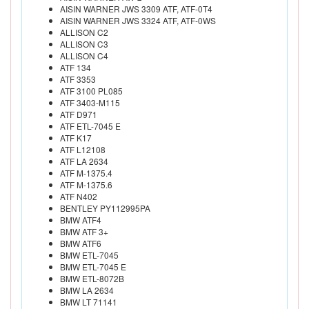
AISIN WARNER JWS 3309 ATF, ATF-0T4
AISIN WARNER JWS 3324 ATF, ATF-0WS
ALLISON C2
ALLISON C3
ALLISON C4
ATF 134
ATF 3353
ATF 3100 PL085
ATF 3403-M115
ATF D971
ATF ETL-7045 E
ATF K17
ATF L12108
ATF LA 2634
ATF M-1375.4
ATF M-1375.6
ATF N402
BENTLEY PY112995PA
BMW ATF4
BMW ATF 3+
BMW ATF6
BMW ETL-7045
BMW ETL-7045 E
BMW ETL-8072B
BMW LA 2634
BMW LT 71141