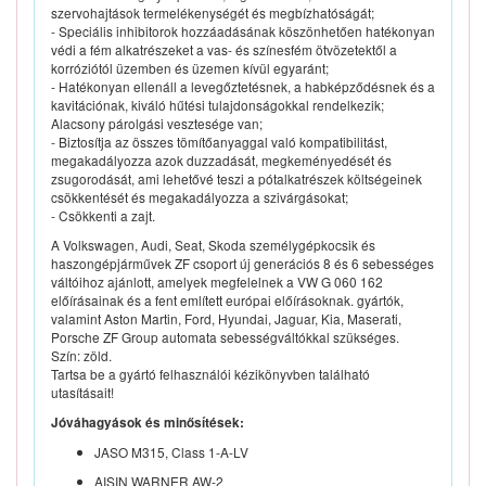
szervohajtások termelékenységét és megbízhatóságát;
- Speciális inhibitorok hozzáadásának köszönhetően hatékonyan
védi a fém alkatrészeket a vas- és színesfém ötvözetektől a
korróziótól üzemben és üzemen kívül egyaránt;
- Hatékonyan ellenáll a levegőztetésnek, a habképződésnek és a
kavitációnak, kiváló hűtési tulajdonságokkal rendelkezik;
Alacsony párolgási vesztesége van;
- Biztosítja az összes tömítőanyaggal való kompatibilitást,
megakadályozza azok duzzadását, megkeményedését és
zsugorodását, ami lehetővé teszi a pótalkatrészek költségeinek
csökkentését és megakadályozza a szivárgásokat;
- Csökkenti a zajt.
A Volkswagen, Audi, Seat, Skoda személygépkocsik és
haszongépjárművek ZF csoport új generációs 8 és 6 sebességes
váltóihoz ajánlott, amelyek megfelelnek a VW G 060 162
előírásainak és a fent említett európai előírásoknak. gyártók,
valamint Aston Martin, Ford, Hyundai, Jaguar, Kia, Maserati,
Porsche ZF Group automata sebességváltókkal szükséges.
Szín: zöld.
Tartsa be a gyártó felhasználói kézikönyvben található
utasításait!
Jóváhagyások és minősítések:
JASO M315, Class 1-A-LV
AISIN WARNER AW-2