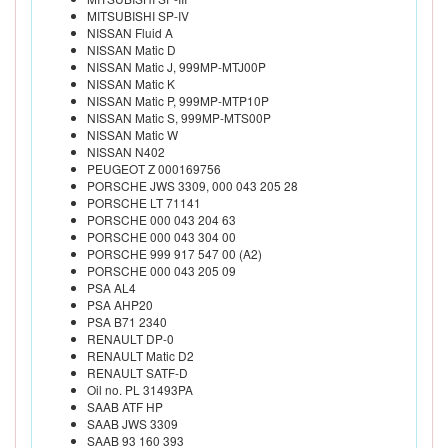
MITSUBISHI SP-IV
NISSAN Fluid A
NISSAN Matic D
NISSAN Matic J, 999MP-MTJ00P
NISSAN Matic K
NISSAN Matic P, 999MP-MTP10P
NISSAN Matic S, 999MP-MTS00P
NISSAN Matic W
NISSAN N402
PEUGEOT Z 000169756
PORSCHE JWS 3309, 000 043 205 28
PORSCHE LT 71141
PORSCHE 000 043 204 63
PORSCHE 000 043 304 00
PORSCHE 999 917 547 00 (A2)
PORSCHE 000 043 205 09
PSA AL4
PSA AHP20
PSA B71 2340
RENAULT DP-0
RENAULT Matic D2
RENAULT SATF-D
Oil no. PL 31493PA
SAAB ATF HP
SAAB JWS 3309
SAAB 93 160 393