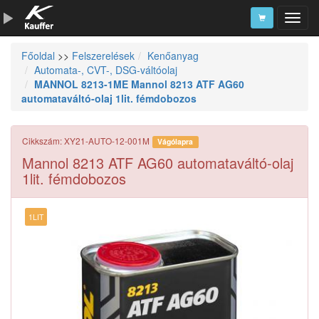
Főoldal
>>
Felszerelések
Kenőanyag
Szerszámkatalógus
Automata-, CVT-, DSG-váltóolaj
MANNOL 8213-1ME Mannol 8213 ATF AG60
Kosár
automataváltó-olaj 1lit. fémdobozos
Alkatrészek
Cikkszám: XY21-AUTO-12-001M
Vágólapra
Mannol 8213 ATF AG60 automataváltó-olaj
1lit. fémdobozos
1LIT