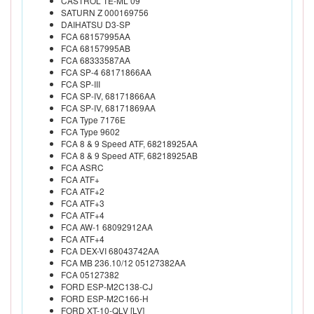
CASTROL TE-ML 09
SATURN Z 000169756
DAIHATSU D3-SP
FCA 68157995AA
FCA 68157995AB
FCA 68333587AA
FCA SP-4 68171866AA
FCA SP-III
FCA SP-IV, 68171866AA
FCA SP-IV, 68171869AA
FCA Type 7176E
FCA Type 9602
FCA 8 & 9 Speed ATF, 68218925AA
FCA 8 & 9 Speed ATF, 68218925AB
FCA ASRC
FCA ATF+
FCA ATF+2
FCA ATF+3
FCA ATF+4
FCA AW-1 68092912AA
FCA ATF+4
FCA DEX-VI 68043742AA
FCA MB 236.10/12 05127382AA
FCA 05127382
FORD ESP-M2C138-CJ
FORD ESP-M2C166-H
FORD XT-10-QLV [LV]