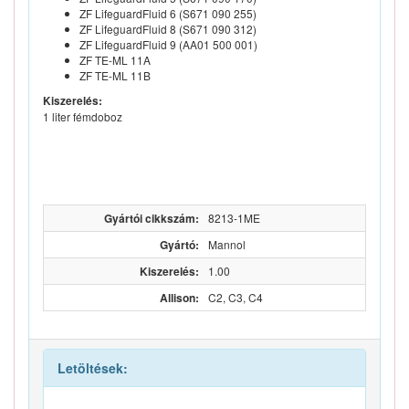
ZF LifeguardFluid 6 (S671 090 255)
ZF LifeguardFluid 8 (S671 090 312)
ZF LifeguardFluid 9 (AA01 500 001)
ZF TE-ML 11A
ZF TE-ML 11B
Kiszerelés:
1 liter fémdoboz
Gyártói cikkszám:
8213-1ME
Gyártó:
Mannol
Kiszerelés:
1.00
Allison:
C2, C3, C4
Letöltések: