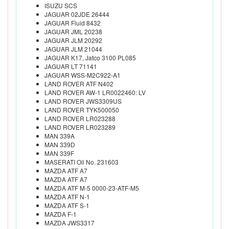
ISUZU SCS
JAGUAR 02JDE 26444
JAGUAR Fluid 8432
JAGUAR JML 20238
JAGUAR JLM 20292
JAGUAR JLM 21044
JAGUAR K17, Jatco 3100 PL085
JAGUAR LT 71141
JAGUAR WSS-M2C922-A1
LAND ROVER ATF N402
LAND ROVER AW-1 LR0022460: LV
LAND ROVER JWS3309US
LAND ROVER TYK500050
LAND ROVER LR023288
LAND ROVER LR023289
MAN 339A
MAN 339D
MAN 339F
MASERATI Oil No. 231603
MAZDA ATF A7
MAZDA ATF A7
MAZDA ATF M-5 0000-23-ATF-M5
MAZDA ATF N-1
MAZDA ATF S-1
MAZDA F-1
MAZDA JWS3317