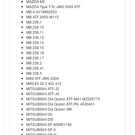
MAZDA M3
MAZDA Type T-IV, JWS 3309 ATF
MB A 0019892203
MB ATF 3403-M115
MB 236,1
MB 236.10
MB 236.11
MB 236.12
MB 236.14
MB 236.15
MB 236.16
MB 236.17
MB 236.2
MB 236.41
MB 236.5
MINI ATF JWS 3309
MINI 83 22 0 402 413
MITSUBISHI ATF-J2
MITSUBISHI ATF-J3
MITSUBISHI Dia Queen ATF-MA1 MZ320775
MITSUBISHI Dia Queen ATF-PA, 4030401
MITSUBISHI Dia Queen AW
MITSUBISHI DII
MITSUBISHI DIII
MITSUBISHI SP, MS991156
MITSUBISHI SP-II
MITSUBISHI SP-III