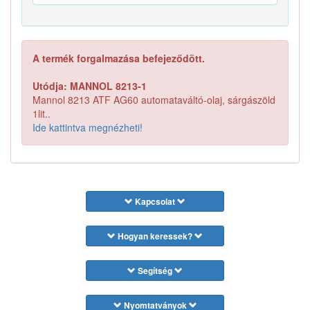
A termék forgalmazása befejeződött.
Utódja: MANNOL 8213-1
Mannol 8213 ATF AG60 automataváltó-olaj, sárgászöld
1lit..
Ide kattintva megnézheti!
Kapcsolat
Hogyan keressek?
Segítség
Nyomtatványok