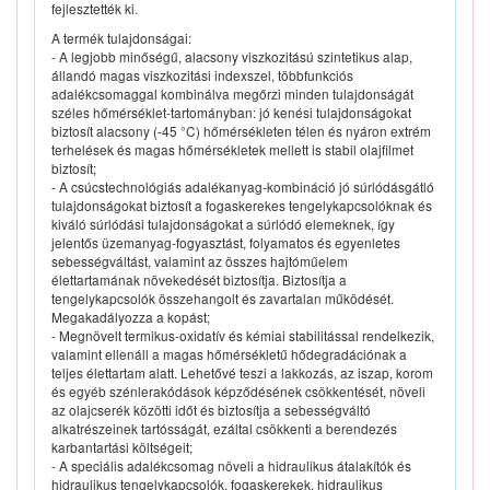
fejlesztették ki.
A termék tulajdonságai:
- A legjobb minőségű, alacsony viszkozitású szintetikus alap,
állandó magas viszkozitási indexszel, többfunkciós
adalékcsomaggal kombinálva megőrzi minden tulajdonságát
széles hőmérséklet-tartományban: jó kenési tulajdonságokat
biztosít alacsony (-45 °C) hőmérsékleten télen és nyáron extrém
terhelések és magas hőmérsékletek mellett is stabil olajfilmet
biztosít;
- A csúcstechnológiás adalékanyag-kombináció jó súrlódásgátló
tulajdonságokat biztosít a fogaskerekes tengelykapcsolóknak és
kiváló súrlódási tulajdonságokat a súrlódó elemeknek, így
jelentős üzemanyag-fogyasztást, folyamatos és egyenletes
sebességváltást, valamint az összes hajtóműelem
élettartamának növekedését biztosítja. Biztosítja a
tengelykapcsolók összehangolt és zavartalan működését.
Megakadályozza a kopást;
- Megnövelt termikus-oxidatív és kémiai stabilitással rendelkezik,
valamint ellenáll a magas hőmérsékletű hődegradációnak a
teljes élettartam alatt. Lehetővé teszi a lakkozás, az iszap, korom
és egyéb szénlerakódások képződésének csökkentését, növeli
az olajcserék közötti időt és biztosítja a sebességváltó
alkatrészeinek tartósságát, ezáltal csökkenti a berendezés
karbantartási költségeit;
- A speciális adalékcsomag növeli a hidraulikus átalakítók és
hidraulikus tengelykapcsolók, fogaskerekek, hidraulikus