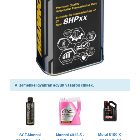
A termékkel gyakran együtt vásárolt cikkek:
Motul 8100 X-
SCT-Mannol
Mannol 4012-5 -