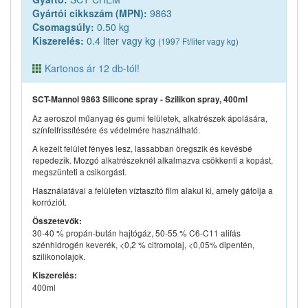
Gyártói cikkszám (MPN):
9863
Csomagsúly:
0.50 kg
Kiszerelés:
0.4 liter vagy kg
(1997 Ft/liter vagy kg)
Kartonos ár 12 db-tól!
SCT-Mannol 9863 Silicone spray - Szilikon spray, 400ml
Az aeroszol műanyag és gumi felületek, alkatrészek ápolására,
színfelfrissítésére és védelmére használható.
A kezelt felület fényes lesz, lassabban öregszik és kevésbé
repedezik. Mozgó alkatrészeknél alkalmazva csökkenti a kopást,
megszünteti a csikorgást.
Használatával a felületen víztaszító film alakul ki, amely gátolja a
korróziót.
Összetevők:
30-40 % propán-bután hajtógáz, 50-55 % C6-C11 alifás
szénhidrogén keverék, <0,2 % citromolaj, <0,05% dipentén,
szilikonolajok.
Kiszerelés:
400ml