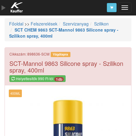
Főoldal
>>
Felszerelések
Szervizanyag
Szilikon
Szerszámkatalógus
SCT CHEM 9863 SCT-Mannol 9863 Silicone spray -
Szilikon spray, 400ml
Kosár
Alkatrészek
Cikkszám: 898636-SCM
Vágólapra
SCT-Mannol 9863 Silicone spray - Szilikon
spray, 400ml
Helyettesítők 990 Ft-tól
1db
400ML