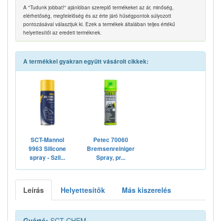
A "Tudunk jobbat!" ajánlóban szereplő termékeket az ár, minőség,
elérhetőség, megfelelőség és az érte járó hűségpontok súlyozott
pontozásával választjuk ki. Ezek a termékek általában teljes értékű
helyettesítői az eredeti terméknek.
A termékkel gyakran együtt vásárolt cikkek:
SCT-Mannol
Petec 70060
9963 Silicone
Bremsenreiniger
spray - Szil...
Spray, pr...
Leírás
Helyettesítők
Más kiszerelés
Gyártó:
SCT CHEM