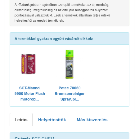
A "Tudunk jobbat!" ajánlóban szereplő termékeket az ár, minőség,
elérhetőség, megfelelőség és az érte járó hűségpontok súlyozott
pontozásával választjuk ki. Ezek a termékek általában teljes értékű
helyettesítői az eredeti terméknek.
A termékkel gyakran együtt vásárolt cikkek:
SCT-Mannol
Petec 70060
9900 Motor Flush
Bremsenreiniger
motoröbl...
Spray, pr...
Leírás
Helyettesítők
Más kiszerelés
Gyártó:
SCT CHEM