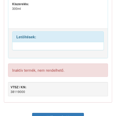
Kiszerelés:
300ml
Letöltések:
Inaktív termék, nem rendelhető.
VTSZ / KN:
38119000