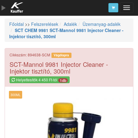
Főoldal
>>
Felszerelések
Adalék
Üzemanyag-adalék
Szerszámkatalógus
SCT CHEM 9981 SCT-Mannol 9981 Injector Cleaner -
Injektor tisztító, 300ml
Kosár
Alkatrészek
Cikkszám: 894638-SCM
Vágólapra
SCT-Mannol 9981 Injector Cleaner -
Injektor tisztító, 300ml
Helyettesítők 4 450 Ft-tól
1db
300ML