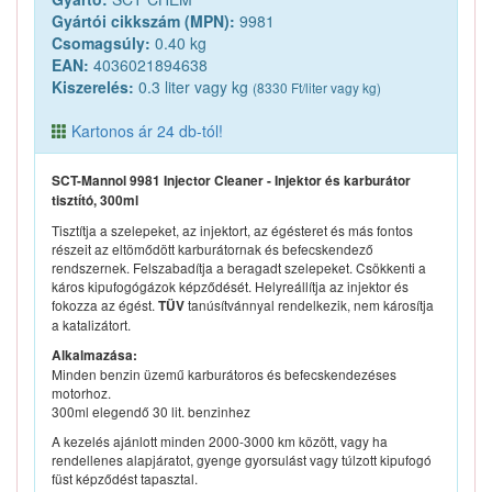
Gyártói cikkszám (MPN):
9981
Csomagsúly:
0.40 kg
EAN:
4036021894638
Kiszerelés:
0.3 liter vagy kg
(8330 Ft/liter vagy kg)
Kartonos ár 24 db-tól!
SCT-Mannol 9981 Injector Cleaner - Injektor és karburátor
tisztító, 300ml
Tisztítja a szelepeket, az injektort, az égésteret és más fontos
részeit az eltömődött karburátornak és befecskendező
rendszernek. Felszabadítja a beragadt szelepeket. Csökkenti a
káros kipufogógázok képződését. Helyreállítja az injektor és
fokozza az égést.
tanúsítvánnyal rendelkezik, nem károsítja
TÜV
a katalizátort.
Alkalmazása:
Minden benzin üzemű karburátoros és befecskendezéses
motorhoz.
300ml elegendő 30 lit. benzinhez
A kezelés ajánlott minden 2000-3000 km között, vagy ha
rendellenes alapjáratot, gyenge gyorsulást vagy túlzott kipufogó
füst képződést tapasztal.