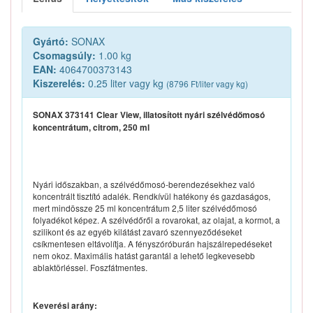
Gyártó:
SONAX
Csomagsúly:
1.00 kg
EAN:
4064700373143
Kiszerelés:
0.25 liter vagy kg
(8796 Ft/liter vagy kg)
SONAX 373141 Clear View, illatosított nyári szélvédőmosó
koncentrátum, citrom, 250 ml
Nyári időszakban, a szélvédőmosó-berendezésekhez való
koncentrált tisztító adalék. Rendkívül hatékony és gazdaságos,
mert mindössze 25 ml koncentrátum 2,5 liter szélvédőmosó
folyadékot képez. A szélvédőről a rovarokat, az olajat, a kormot, a
szilikont és az egyéb kilátást zavaró szennyeződéseket
csíkmentesen eltávolítja. A fényszóróburán hajszálrepedéseket
nem okoz. Maximális hatást garantál a lehető legkevesebb
ablaktörléssel. Foszfátmentes.
Keverési arány: