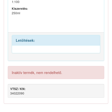
1:100
Kiszerelés:
250ml
Letöltések:
Inaktív termék, nem rendelhető.
VTSZ / KN:
34022090