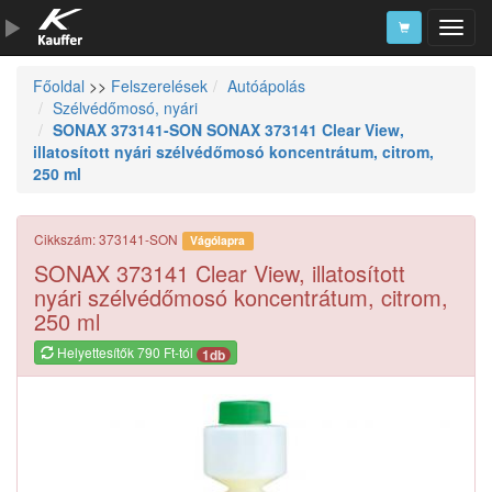
Főoldal
>>
Felszerelések
Autóápolás
Szerszámkatalógus
Szélvédőmosó, nyári
SONAX 373141-SON SONAX 373141 Clear View,
Kosár
illatosított nyári szélvédőmosó koncentrátum, citrom,
Alkatrészek
250 ml
Cikkszám: 373141-SON
Vágólapra
SONAX 373141 Clear View, illatosított
nyári szélvédőmosó koncentrátum, citrom,
250 ml
Helyettesítők 790 Ft-tól
1db