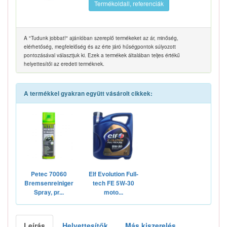
Termékoldall, referenciák
A "Tudunk jobbat!" ajánlóban szereplő termékeket az ár, minőség,
elérhetőség, megfelelőség és az érte járó hűségpontok súlyozott
pontozásával választjuk ki. Ezek a termékek általában teljes értékű
helyettesítői az eredeti terméknek.
A termékkel gyakran együtt vásárolt cikkek:
Petec 70060
Elf Evolution Full-
Bremsenreiniger
tech FE 5W-30
Spray, pr...
moto...
Leírás
Helyettesítők
Más kiszerelés