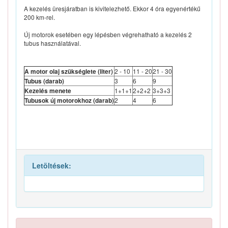
A kezelés üresjáratban is kivitelezhető. Ekkor 4 óra egyenértékű
200 km-rel.
Új motorok esetében egy lépésben végrehatható a kezelés 2
tubus használatával.
2 - 10
11 - 20
21 - 30
A motor olaj szükséglete (liter)
3
6
9
Tubus (darab)
1+1+1
2+2+2
3+3+3
Kezelés menete
2
4
6
Tubusok új motorokhoz (darab)
Letöltések: