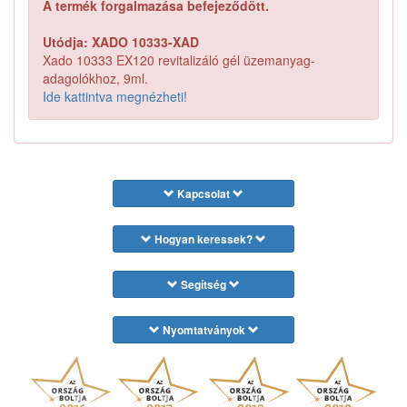
A termék forgalmazása befejeződött.
Utódja: XADO 10333-XAD
Xado 10333 EX120 revitalizáló gél üzemanyag-
adagolókhoz, 9ml.
Ide kattintva megnézheti!
Kapcsolat
Hogyan keressek?
Segítség
Nyomtatványok