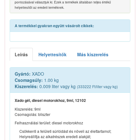
pontozásával választjuk ki. Ezek a termékek általában teljes értékű
helyettesítői az eredeti terméknek.
A termékkel gyakran együtt vásárolt cikkek:
Leírás
Helyettesítők
Más kiszerelés
Gyártó:
XADO
Csomagsúly:
1.00 kg
Kiszerelés:
0.009 liter vagy kg
(333222 Ft/liter vagy kg)
Xado gél, diesel motorokhoz, 9ml, 12102
Kiszerelés: 9ml
Csomagolás: bliszter
Felhasználási terület: diesel motorokhoz
Csökkenti a felületi súrlódást és növeli az élettartamot;
Helyreállítja az alkatrészek eredeti alakját;