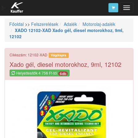
Főoldal
>>
Felszerelések
Adalék
Motorolaj-adalék
Szerszámkatalógus
XADO 12102-XAD Xado gél, diesel motorokhoz, 9ml,
12102
Kosár
Alkatrészek
Cikkszám: 12102-XAD
Vágólapra
Xado gél, diesel motorokhoz, 9ml, 12102
Helyettesítők 4 756 Ft-tól
6db