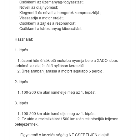
Csökkenti az üzemanyag-fogyasztást;
Növeli az olajnyomást;
Kiegyenlíti és növeli a hengerek kompresszióját;
Visszaadja a motor erejét;
Csökkenti a zajt és a rezonanciát;
Csökkenti a káros anyag kibocsátást.
Használat:
1. lépés
1. üzemi hőmérsékletű motorba nyomja bele a XADO tubus
tartalmát az olajfeltöltő nyíláson keresztül.
2. Üresjáratban járassa a motort legalább 5 percig.
2. lépés
1. 100-200 km után ismételje meg az 1. lépést.
3. lépés
1. 100-200 km után ismételje meg az 1. lépést.
2. Ez után a revitalizálást 1500 km után tekinthetjük teljesen
befejezettnek.
Figyelem!! A kezelés végéig NE CSERÉLJEN olajat!