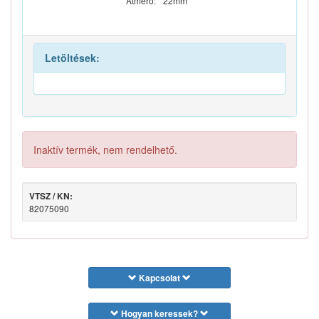
Átmérő:
22mm
Letöltések:
Inaktív termék, nem rendelhető.
VTSZ / KN:
82075090
Kapcsolat
Hogyan keressek?