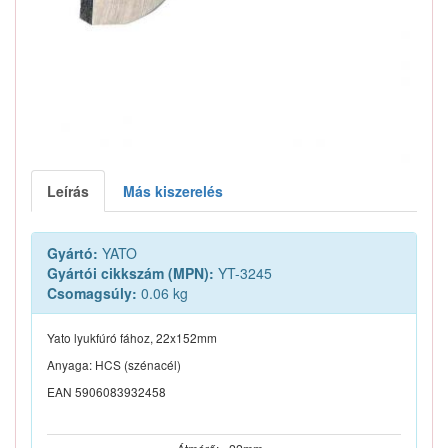
Leírás
Más kiszerelés
Gyártó:
YATO
Gyártói cikkszám (MPN):
YT-3245
Csomagsúly:
0.06 kg
Yato lyukfúró fához, 22x152mm
Anyaga: HCS (szénacél)
EAN 5906083932458