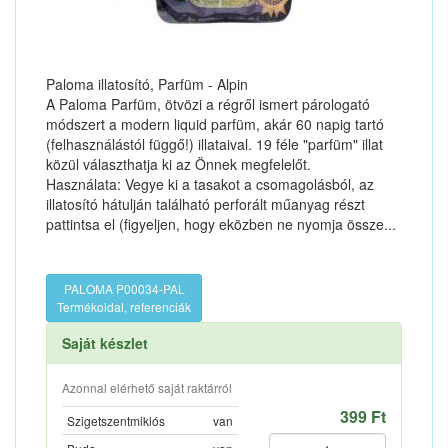
Paloma illatosító, Parfüm - Alpin
A Paloma Parfüm, ötvözi a régről ismert párologató
módszert a modern liquid parfüm, akár 60 napig tartó
(felhasználástól függő!) illataival. 19 féle "parfüm" illat
közül választhatja ki az Önnek megfelelőt.
Használata: Vegye ki a tasakot a csomagolásból, az
illatosító hátulján található perforált műanyag részt
pattintsa el (figyeljen, hogy eközben ne nyomja össze...
PALOMA P00034-PAL
Termékoldal, referenciák
Saját készlet
Azonnal elérhető saját raktárról
399 Ft
Szigetszentmiklós
van