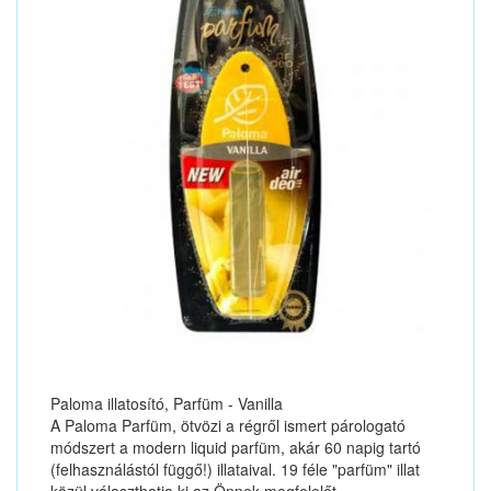
Paloma illatosító, Parfüm - Vanilla
A Paloma Parfüm, ötvözi a régről ismert párologató
módszert a modern liquid parfüm, akár 60 napig tartó
(felhasználástól függő!) illataival. 19 féle "parfüm" illat