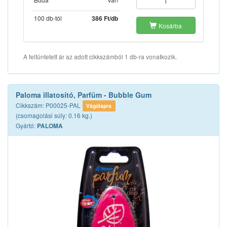
100 db-tól
386 Ft/db
Kosárba
A feltüntetett ár az adott cikkszámból 1 db-ra vonatkozik.
Paloma illatosító, Parfüm - Bubble Gum
Cikkszám: P00025-PAL
Vágólapra
(csomagolási súly: 0.16 kg.)
Gyártó:
PALOMA