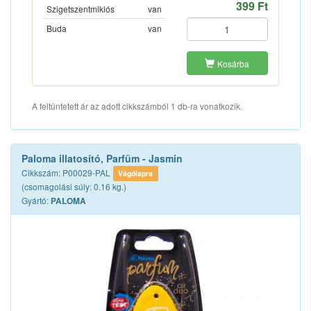
399 Ft
Szigetszentmiklós
van
Buda
van
Kosárba
A feltüntetett ár az adott cikkszámból 1 db-ra vonatkozik.
Paloma illatosító, Parfüm - Jasmin
Cikkszám: P00029-PAL
Vágólapra
(csomagolási súly: 0.16 kg.)
Gyártó:
PALOMA