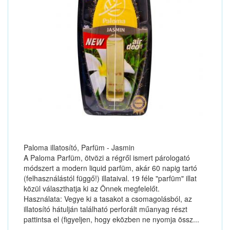
Paloma illatosító, Parfüm - Jasmin
A Paloma Parfüm, ötvözi a régről ismert párologató
módszert a modern liquid parfüm, akár 60 napig tartó
(felhasználástól függő!) illataival. 19 féle "parfüm" illat
közül választhatja ki az Önnek megfelelőt.
Használata: Vegye ki a tasakot a csomagolásból, az
illatosító hátulján található perforált műanyag részt
pattintsa el (figyeljen, hogy eközben ne nyomja össz...