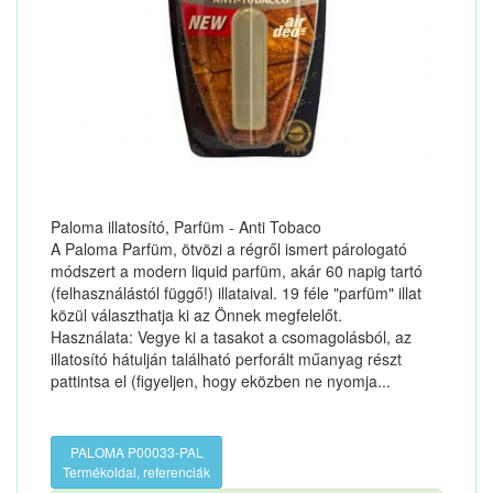
Paloma illatosító, Parfüm - Anti Tobaco
A Paloma Parfüm, ötvözi a régről ismert párologató
módszert a modern liquid parfüm, akár 60 napig tartó
(felhasználástól függő!) illataival. 19 féle "parfüm" illat
közül választhatja ki az Önnek megfelelőt.
Használata: Vegye ki a tasakot a csomagolásból, az
illatosító hátulján található perforált műanyag részt
pattintsa el (figyeljen, hogy eközben ne nyomja...
PALOMA P00033-PAL
Termékoldal, referenciák