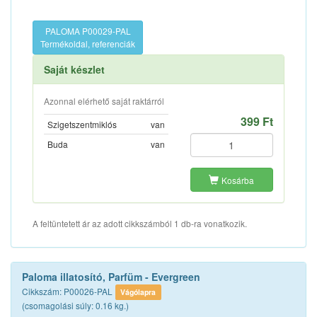
PALOMA P00029-PAL
Termékoldal, referenciák
Saját készlet
Azonnal elérhető saját raktárról
399 Ft
Szigetszentmiklós
van
Buda
van
Kosárba
A feltüntetett ár az adott cikkszámból 1 db-ra vonatkozik.
Paloma illatosító, Parfüm - Evergreen
Cikkszám: P00026-PAL
Vágólapra
(csomagolási súly: 0.16 kg.)