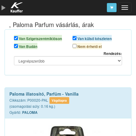
, Paloma Parfum vásárlás, árak
Szerszámkatalógus
Kosár
Van Szigetszentmiklóson
Van külső készleten
Van Budán
Nem érhető el
Alkatrészek
Rendezés:
Paloma illatosító, Parfüm - Vanilla
Cikkszám: P00020-PAL
Vágólapra
(csomagolási súly: 0.16 kg.)
Gyártó:
PALOMA