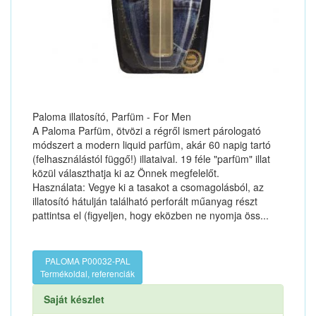
Paloma illatosító, Parfüm - For Men
A Paloma Parfüm, ötvözi a régről ismert párologató
módszert a modern liquid parfüm, akár 60 napig tartó
(felhasználástól függő!) illataival. 19 féle "parfüm" illat
közül választhatja ki az Önnek megfelelőt.
Használata: Vegye ki a tasakot a csomagolásból, az
illatosító hátulján található perforált műanyag részt
pattintsa el (figyeljen, hogy eközben ne nyomja öss...
PALOMA P00032-PAL
Termékoldal, referenciák
Saját készlet