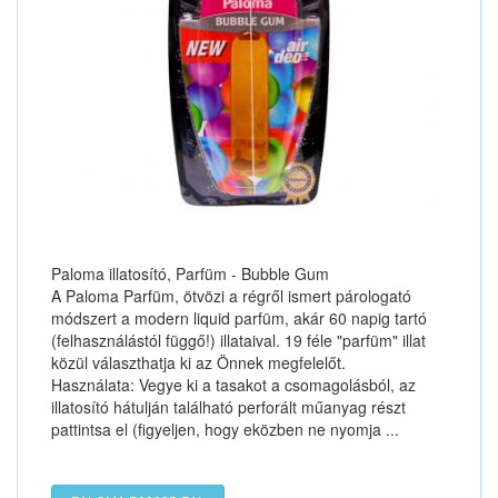
Paloma illatosító, Parfüm - Bubble Gum
A Paloma Parfüm, ötvözi a régről ismert párologató
módszert a modern liquid parfüm, akár 60 napig tartó
(felhasználástól függő!) illataival. 19 féle "parfüm" illat
közül választhatja ki az Önnek megfelelőt.
Használata: Vegye ki a tasakot a csomagolásból, az
illatosító hátulján található perforált műanyag részt
pattintsa el (figyeljen, hogy eközben ne nyomja ...