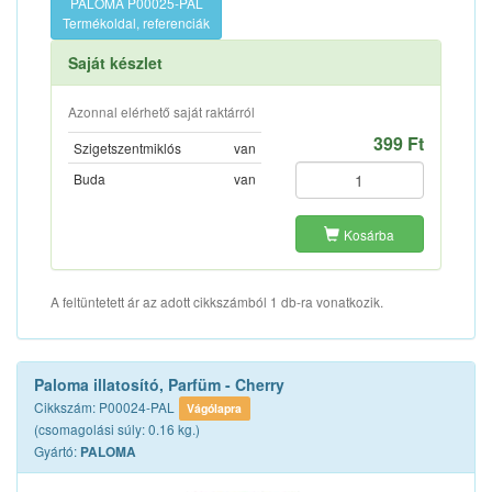
PALOMA P00025-PAL
Termékoldal, referenciák
Saját készlet
Azonnal elérhető saját raktárról
399 Ft
Szigetszentmiklós
van
Buda
van
Kosárba
A feltüntetett ár az adott cikkszámból 1 db-ra vonatkozik.
Paloma illatosító, Parfüm - Cherry
Cikkszám: P00024-PAL
Vágólapra
(csomagolási súly: 0.16 kg.)
Gyártó:
PALOMA