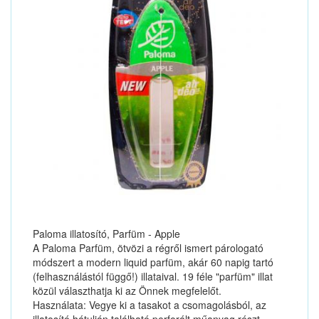
Paloma illatosító, Parfüm - Apple
A Paloma Parfüm, ötvözi a régről ismert párologató
módszert a modern liquid parfüm, akár 60 napig tartó
(felhasználástól függő!) illataival. 19 féle "parfüm" illat
közül választhatja ki az Önnek megfelelőt.
Használata: Vegye ki a tasakot a csomagolásból, az