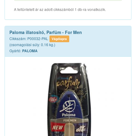
A feltüntetett ár az adott cikkszámból 1 db-ra vonatkozik.
Paloma illatosító, Parfüm - For Men
Cikkszám: P00032-PAL
Vágólapra
(csomagolási súly: 0.16 kg.)
Gyártó:
PALOMA