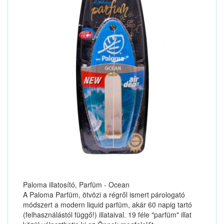
Paloma illatosító, Parfüm - Ocean
A Paloma Parfüm, ötvözi a régről ismert párologató
módszert a modern liquid parfüm, akár 60 napig tartó
(felhasználástól függő!) illataival. 19 féle "parfüm" illat