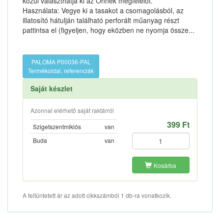
közül választhatja ki az Önnek megfelelőt.
Használata: Vegye ki a tasakot a csomagolásból, az
illatosító hátulján található perforált műanyag részt
pattintsa el (figyeljen, hogy eközben ne nyomja össze...
PALOMA P00036-PAL
Termékoldal, referenciák
Saját készlet
Azonnal elérhető saját raktárról
399 Ft
Szigetszentmiklós
van
Buda
van
Kosárba
A feltüntetett ár az adott cikkszámból 1 db-ra vonatkozik.