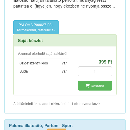
illatosító hátulján található perforált műanyag részt
pattintsa el (figyeljen, hogy eközben ne nyomja össze...
PALOMA P00027-PAL
Termékoldal, referenciák
Saját készlet
Azonnal elérhető saját raktárról
399 Ft
Szigetszentmiklós
van
Buda
van
Kosárba
A feltüntetett ár az adott cikkszámból 1 db-ra vonatkozik.
Paloma illatosító, Parfüm - Sport