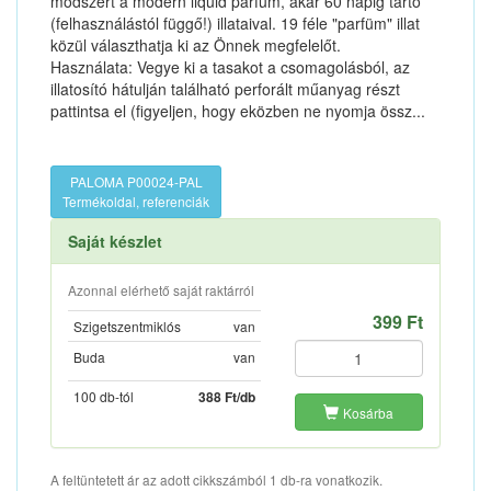
módszert a modern liquid parfüm, akár 60 napig tartó
(felhasználástól függő!) illataival. 19 féle "parfüm" illat
közül választhatja ki az Önnek megfelelőt.
Használata: Vegye ki a tasakot a csomagolásból, az
illatosító hátulján található perforált műanyag részt
pattintsa el (figyeljen, hogy eközben ne nyomja össz...
PALOMA P00024-PAL
Termékoldal, referenciák
Saját készlet
Azonnal elérhető saját raktárról
399 Ft
Szigetszentmiklós
van
Buda
van
100 db-tól
388 Ft/db
Kosárba
A feltüntetett ár az adott cikkszámból 1 db-ra vonatkozik.