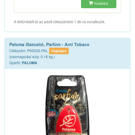
Kosárba
A feltüntetett ár az adott cikkszámból 1 db-ra vonatkozik.
Paloma illatosító, Parfüm - Anti Tobaco
Cikkszám: P00033-PAL
Vágólapra
(csomagolási súly: 0.16 kg.)
Gyártó:
PALOMA