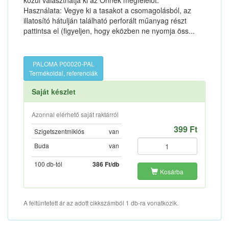
közül választhatja ki az Önnek megfelelőt.
Használata: Vegye ki a tasakot a csomagolásból, az
illatosító hátulján található perforált műanyag részt
pattintsa el (figyeljen, hogy eközben ne nyomja öss...
PALOMA P00020-PAL
Termékoldal, referenciák
Saját készlet
Azonnal elérhető saját raktárról
399 Ft
Szigetszentmiklós
van
Buda
van
100 db-tól
386 Ft/db
Kosárba
A feltüntetett ár az adott cikkszámból 1 db-ra vonatkozik.