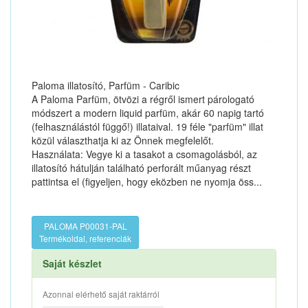
Paloma illatosító, Parfüm - Caribic
A Paloma Parfüm, ötvözi a régről ismert párologató
módszert a modern liquid parfüm, akár 60 napig tartó
(felhasználástól függő!) illataival. 19 féle "parfüm" illat
közül választhatja ki az Önnek megfelelőt.
Használata: Vegye ki a tasakot a csomagolásból, az
illatosító hátulján található perforált műanyag részt
pattintsa el (figyeljen, hogy eközben ne nyomja öss...
PALOMA P00031-PAL
Termékoldal, referenciák
Saját készlet
Azonnal elérhető saját raktárról