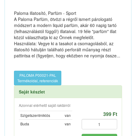
Paloma illatosító, Parfüm - Sport
A Paloma Parfüm, ötvözi a régről ismert párologató
módszert a modern liquid parfüm, akár 60 napig tartó
(felhasználástól függő!) illataival. 19 féle "parfüm" illat
közül választhatja ki az Önnek megfelelőt.
Használata: Vegye ki a tasakot a csomagolásból, az
illatosító hátulján található perforált műanyag részt
pattintsa el (figyeljen, hogy eközben ne nyomja össze...
PALOMA P00021-PAL
Termékoldal, referenciák
Saját készlet
Azonnal elérhető saját raktárról
399 Ft
Szigetszentmiklós
van
Buda
van