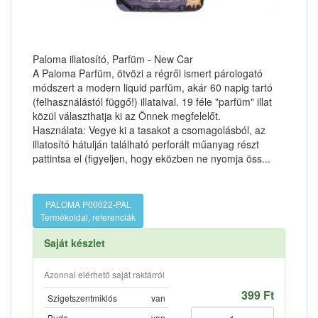
Paloma illatosító, Parfüm - New Car
A Paloma Parfüm, ötvözi a régről ismert párologató
módszert a modern liquid parfüm, akár 60 napig tartó
(felhasználástól függő!) illataival. 19 féle "parfüm" illat
közül választhatja ki az Önnek megfelelőt.
Használata: Vegye ki a tasakot a csomagolásból, az
illatosító hátulján található perforált műanyag részt
pattintsa el (figyeljen, hogy eközben ne nyomja öss...
PALOMA P00022-PAL
Termékoldal, referenciák
Saját készlet
Azonnal elérhető saját raktárról
399 Ft
Szigetszentmiklós
van
Buda
van