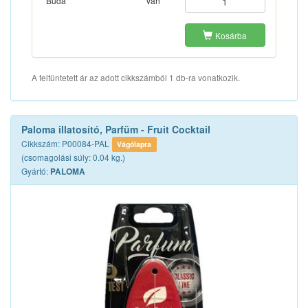
Buda
van
Kosárba
A feltüntetett ár az adott cikkszámból 1 db-ra vonatkozik.
Paloma illatosító, Parfüm - Fruit Cocktail
Cikkszám: P00084-PAL
Vágólapra
(csomagolási súly: 0.04 kg.)
Gyártó:
PALOMA