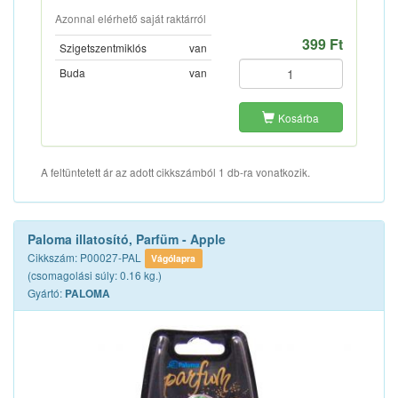
Azonnal elérhető saját raktárról
399 Ft
Szigetszentmiklós
van
Buda
van
Kosárba
A feltüntetett ár az adott cikkszámból 1 db-ra vonatkozik.
Paloma illatosító, Parfüm - Apple
Cikkszám: P00027-PAL
Vágólapra
(csomagolási súly: 0.16 kg.)
Gyártó:
PALOMA