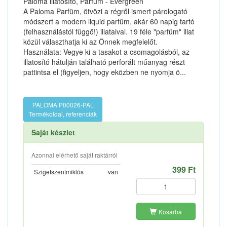
Paloma illatosító, Parfüm - Evergreen
A Paloma Parfüm, ötvözi a régről ismert párologató
módszert a modern liquid parfüm, akár 60 napig tartó
(felhasználástól függő!) illataival. 19 féle "parfüm" illat
közül választhatja ki az Önnek megfelelőt.
Használata: Vegye ki a tasakot a csomagolásból, az
illatosító hátulján található perforált műanyag részt
pattintsa el (figyeljen, hogy eközben ne nyomja ö...
PALOMA P00026-PAL
Termékoldal, referenciák
Saját készlet
Azonnal elérhető saját raktárról
399 Ft
Szigetszentmiklós
van
Kosárba