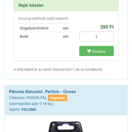
Saját készlet
Azonnal elérhető saját raktárról
399 Ft
Szigetszentmiklós
van
Buda
van
Kosárba
A feltüntetett ár az adott cikkszámból 1 db-ra vonatkozik.
Paloma illatosító, Parfüm - Ocean
Cikkszám: P00036-PAL
Vágólapra
(csomagolási súly: 0.16 kg.)
Gyártó:
PALOMA