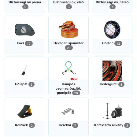
Biztonsági öv párna
Biztonsági öv, első
Biztonsági öv, hátsó
9
3
4
Foci
Heveder, spannifer
Hólánc
10
12
29
Hólapát
Kampós
Kédergumi
2
8
csomagrögzítő,
gumipók
26
Kerékék
Kerékőr
Keréktartó állvány
2
7
3