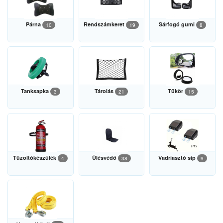
Párna
Rendszámkeret
Sárfogó gumi
10
19
8
Tanksapka
Tárolás
Tükör
3
21
15
Tűzoltókészülék
Ülésvédő
Vadriasztó síp
4
38
9