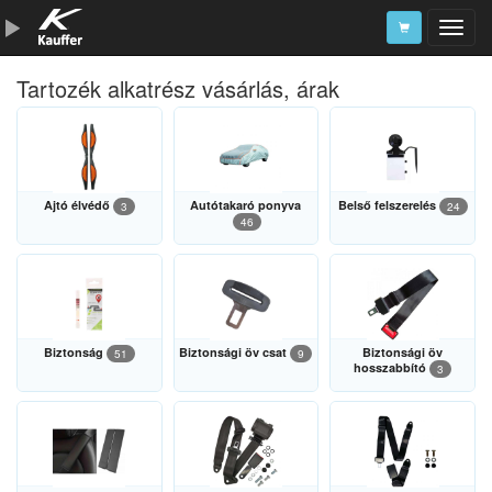
Tartozék alkatrész vásárlás, árak
Szerszámkatalógus
Kosár
Alkatrészek
Ajtó élvédő
Autótakaró ponyva
Belső felszerelés
3
24
46
Biztonság
Biztonsági öv csat
Biztonsági öv
51
9
hosszabbító
3