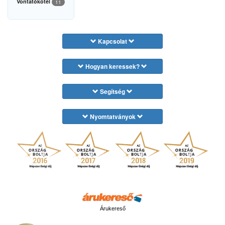
Vontatókötél
11
Kapcsolat
Hogyan keressek?
Segítség
Nyomtatványok
Árukereső