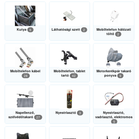
Kutya
Láthatósági szett
Mobiltelefon hálózati
6
2
töltő
2
Mobiltelefon kábel
Mobiltelefon, tablet
Motorkerékpár takaró
tartó
ponyva
28
42
9
Napellenző,
Nyestriasztó
Nyestriasztó,
3
szélvédőtakaró
vadriasztó, elektromos
27
5