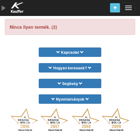
Szerszámkatalógus
Nincs ilyen termék. (2)
Kosár
Alkatrészek
Kapcsolat
Hogyan keressek?
Segítség
Nyomtatványok