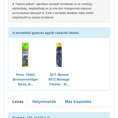
A "Tudunk jobbat!" ajánlóban szereplő termékeket az ár, minőség,
elérhetőség, megfelelőség és az érte járó hűségpontok súlyozott
pontozásával választjuk ki. Ezek a termékek általában teljes értékű
helyettesítői az eredeti terméknek.
A termékkel gyakran együtt vásárolt cikkek:
Petec 70060
SCT- Mannol
Bremsenreiniger
9672 Montage
Spray, pr...
Cleaner - fé...
Leírás
Helyettesítők
Más kiszerelés
Gyártó:
DR. MARCUS