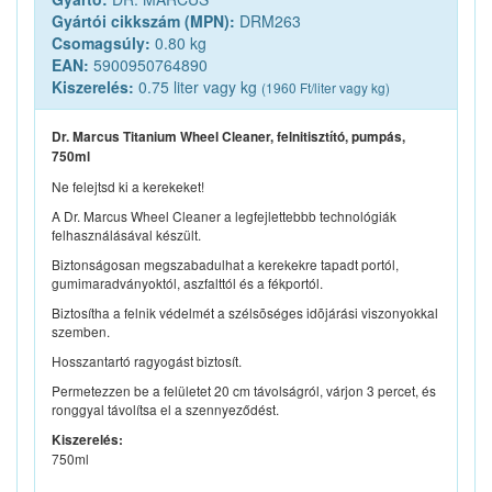
Gyártói cikkszám (MPN):
DRM263
Csomagsúly:
0.80 kg
EAN:
5900950764890
Kiszerelés:
0.75 liter vagy kg
(1960 Ft/liter vagy kg)
Dr. Marcus Titanium Wheel Cleaner, felnitisztító, pumpás,
750ml
Ne felejtsd ki a kerekeket!
A Dr. Marcus Wheel Cleaner a legfejlettebbb technológiák
felhasználásával készült.
Biztonságosan megszabadulhat a kerekekre tapadt portól,
gumimaradványoktól, aszfalttól és a fékportól.
Biztosítha a felnik védelmét a szélsõséges idõjárási viszonyokkal
szemben.
Hosszantartó ragyogást biztosít.
Permetezzen be a felületet 20 cm távolságról, várjon 3 percet, és
ronggyal távolítsa el a szennyeződést.
Kiszerelés:
750ml