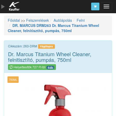
Főoldal
>>
Felszerelések
Autóápolás
Felni
Szerszámkatalógus
DR. MARCUS DRM263 Dr. Marcus Titanium Wheel
Cleaner, felnitisztító, pumpás, 750ml
Kosár
Alkatrészek
Cikkszám: 263-DRM
Vágólapra
Dr. Marcus Titanium Wheel Cleaner,
felnitisztító, pumpás, 750ml
Helyettesítők 727 Ft-tól
4db
750ML