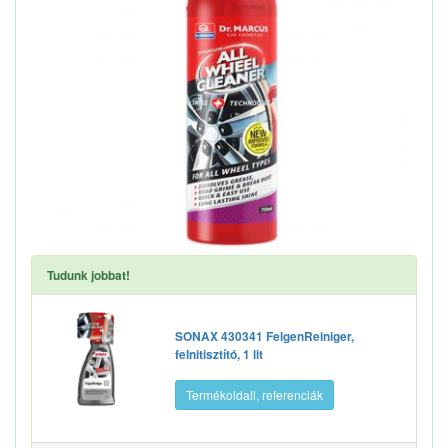
Tudunk jobbat!
SONAX 430341 FelgenReiniger,
felnitisztító, 1 lit
Termékoldall, referenciák