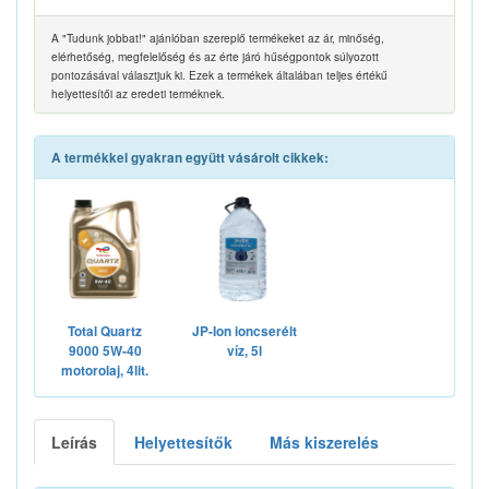
A "Tudunk jobbat!" ajánlóban szereplő termékeket az ár, minőség,
elérhetőség, megfelelőség és az érte járó hűségpontok súlyozott
pontozásával választjuk ki. Ezek a termékek általában teljes értékű
helyettesítői az eredeti terméknek.
A termékkel gyakran együtt vásárolt cikkek:
Total Quartz
JP-Ion ioncserélt
9000 5W-40
víz, 5l
motorolaj, 4lit.
Leírás
Helyettesítők
Más kiszerelés