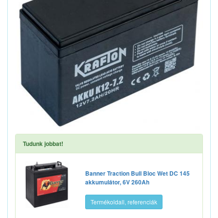
Tudunk jobbat!
Banner Traction Bull Bloc Wet DC 145
akkumulátor, 6V 260Ah
Termékoldall, referenciák