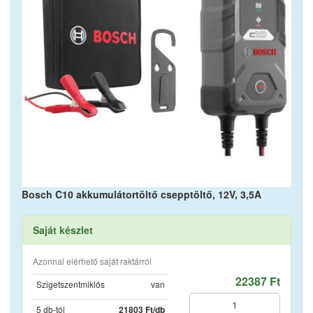
Bosch C10 akkumulátortöltő csepptöltő, 12V, 3,5A
Saját készlet
Azonnal elérhető saját raktárról
22387 Ft
Szigetszentmiklós
van
5 db-tól
21803 Ft/db