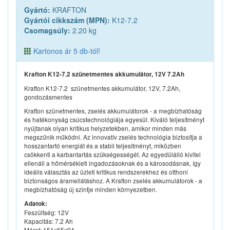
Gyártó:
KRAFTON
Gyártói cikkszám (MPN):
K12-7.2
Csomagsúly:
2.20 kg
Kartonos ár 5 db-tól!
Krafton K12-7.2 szünetmentes akkumulátor, 12V 7.2Ah
Krafton K12-7.2 szünetmentes akkumulátor, 12V, 7.2Ah,
gondozásmentes
Krafton szünetmentes, zselés akkumulátorok - a megbízhatóság
és hatékonyság csúcstechnológiája egyesül. Kiváló teljesítményt
nyújtanak olyan kritikus helyzetekben, amikor minden más
megszűnik működni. Az innovatív zselés technológia biztosítja a
hosszantartó energiát és a stabil teljesítményt, miközben
csökkenti a karbantartás szükségességét. Az egyedülálló kivitel
ellenáll a hőmérsékleti ingadozásoknak és a károsodásnak, így
ideális választás az üzleti kritikus rendszerekhez és otthoni
biztonságos áramellátáshoz. A Krafton zselés akkumulátorok - a
megbízhatóság új szintje minden környezetben.
Adatok:
Feszültség: 12V
Kapacitás: 7.2 Ah
Méret: 151x65x94