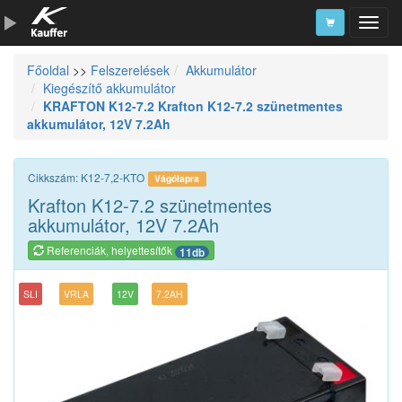
Főoldal
>>
Felszerelések
Akkumulátor
Szerszámkatalógus
Kiegészítő akkumulátor
KRAFTON K12-7.2 Krafton K12-7.2 szünetmentes
Kosár
akkumulátor, 12V 7.2Ah
Alkatrészek
Cikkszám: K12-7,2-KTO
Vágólapra
Krafton K12-7.2 szünetmentes
akkumulátor, 12V 7.2Ah
Referenciák, helyettesítők
11db
SLI
VRLA
12V
7.2AH