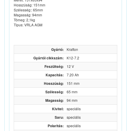
Hosszúság: 151mm
Szélesség:: 65mm
Magasság: 94mm
Tömeg: 2,1kg
Tipus: VRLA AGM
Gyártó:
Krafton
Gyártói cikkszám:
K12-7.2
Feszültség:
12 V
Kapacitás:
7.20 Ah
Hosszúság:
151 mm
Szélesség:
65 mm
Magasság:
94 mm
Kivitel:
speciális
Saru:
speciális
Polaritás:
speciális