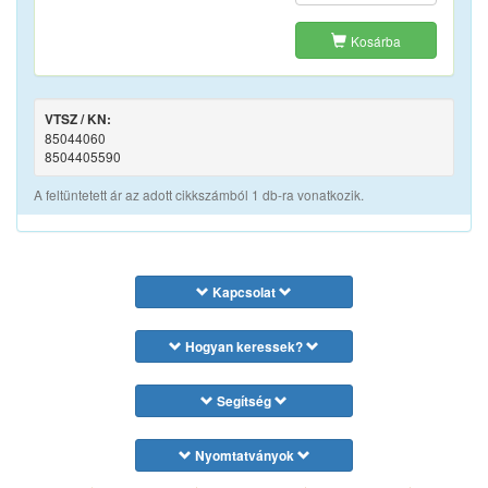
Kosárba
VTSZ / KN:
85044060
8504405590
A feltüntetett ár az adott cikkszámból 1 db-ra vonatkozik.
Kapcsolat
Hogyan keressek?
Segítség
Nyomtatványok