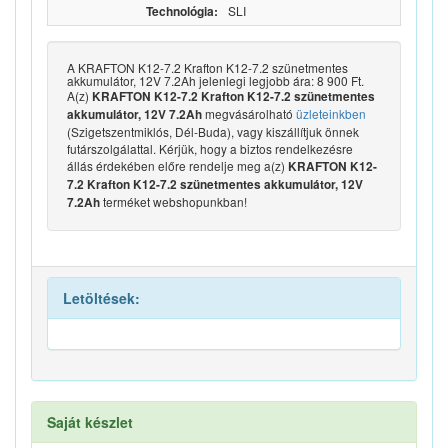
Technológia:
SLI
A KRAFTON K12-7.2 Krafton K12-7.2 szünetmentes
akkumulátor, 12V 7.2Ah jelenlegi legjobb ára: 8 900 Ft.
A(z)
KRAFTON K12-7.2 Krafton K12-7.2 szünetmentes
megvásárolható
üzleteinkben
akkumulátor, 12V 7.2Ah
(Szigetszentmiklós, Dél-Buda), vagy kiszállítjuk önnek
futárszolgálattal. Kérjük, hogy a biztos rendelkezésre
állás érdekében előre rendelje meg a(z)
KRAFTON K12-
7.2 Krafton K12-7.2 szünetmentes akkumulátor, 12V
terméket webshopunkban!
7.2Ah
Letöltések:
Saját készlet