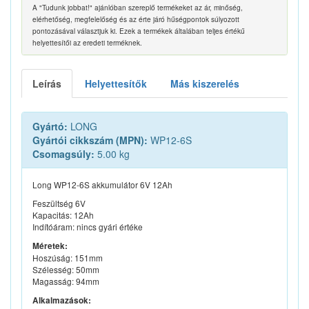
A "Tudunk jobbat!" ajánlóban szereplő termékeket az ár, minőség,
elérhetőség, megfelelőség és az érte járó hűségpontok súlyozott
pontozásával választjuk ki. Ezek a termékek általában teljes értékű
helyettesítői az eredeti terméknek.
Leírás
Helyettesítők
Más kiszerelés
Gyártó:
LONG
Gyártói cikkszám (MPN):
WP12-6S
Csomagsúly:
5.00 kg
Long WP12-6S akkumulátor 6V 12Ah
Feszültség 6V
Kapacitás: 12Ah
Indítóáram: nincs gyári értéke
Méretek:
Hoszúság: 151mm
Szélesség: 50mm
Magasság: 94mm
Alkalmazások: