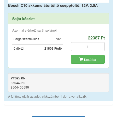
Bosch C10 akkumulátortöltő csepptöltő, 12V, 3,5A
Saját készlet
Azonnal elérhető saját raktárról
22387 Ft
Szigetszentmiklós
van
5 db-tól
21803 Ft/db
Kosárba
VTSZ / KN:
85044060
8504405590
A feltüntetett ár az adott cikkszámból 1 db-ra vonatkozik.