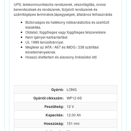
UPS, telekommunikációs rendszerek, vészvilágítás, orvosi
berendezések és rendszerek, tűzjelző rendszerek és
számítógépes terminálok,tápegységek, általános felhasználás
Biztonságos és hatékony robbanásbiztos és szellőző
kialakítás.
Oldalsó, függőleges vagy függőleges felszerelésre
Nem igényel karbantartást.
UL 1989 tanúsítvánnyal.
Megfelel az IATA / A67 és IMDG / 238 szállítási
követelményeknek.
Hosszú élettartam és alacsony önkisülési idő
Gyártó:
LONG
Gyártói cikkszám:
WP12-6S
Feszültség:
12 V
Kapacitás:
12.00 Ah
Hosszúság:
151 mm