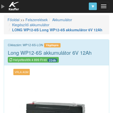
Főoldal
>>
Felszerelések
Akkumulátor
Szerszámkatalógus
Kiegészítő akkumulátor
LONG WP12-6S Long WP12-6S akkumulátor 6V 12Ah
Kosár
Alkatrészek
Cikkszám: WP12-6S-LON
Vágólapra
Long WP12-6S akkumulátor 6V 12Ah
Helyettesítők 4 899 Ft-tól
22db
VRLA AGM