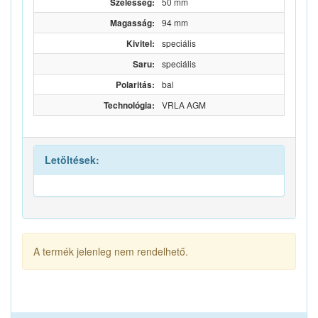
Szélesség:
50 mm
Magasság:
94 mm
Kivitel:
speciális
Saru:
speciális
Polaritás:
bal
Technológia:
VRLA AGM
Letöltések:
A termék jelenleg nem rendelhető.