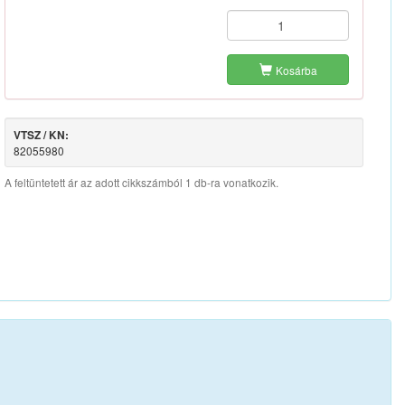
Kosárba
VTSZ / KN:
82055980
A feltüntetett ár az adott cikkszámból 1 db-ra vonatkozik.