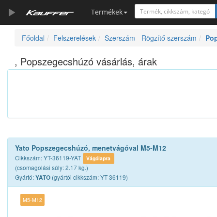
Termékek
Főoldal
Felszerelések
Szerszám - Rögzítő szerszám
Po
Szerszámkatalógus
Kosár
, Popszegecshúzó vásárlás, árak
Alkatrészek
Yato Popszegecshúzó, menetvágóval M5-M12
Cikkszám: YT-36119-YAT
Vágólapra
(csomagolási súly: 2.17 kg.)
Gyártó:
(gyártói cikkszám: YT-36119)
YATO
M5-M12