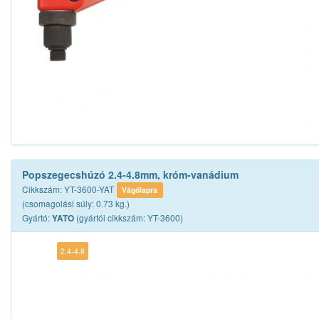
Popszegecshúzó 2.4-4.8mm, króm-vanádium
Cikkszám: YT-3600-YAT
Vágólapra
(csomagolási súly: 0.73 kg.)
Gyártó:
(gyártói cikkszám: YT-3600)
YATO
2.4-4.8