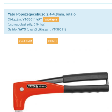
Yato Popszegecshúzó 2.4-4.8mm, rotáló
Cikkszám: YT-36011-YAT
Vágólapra
(csomagolási súly: 0.54 kg.)
Gyártó:
(gyártói cikkszám: YT-36011)
YATO
2.4-4.8MM
CRMO