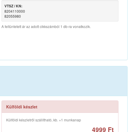
VTSZ / KN:
8204110000
82055980
A feltüntetett ár az adott cikkszámból 1 db-ra vonatkozik.
Külföldi készlet
Külföldi készletről szállítható, kb. +1 munkanap
4999 Ft