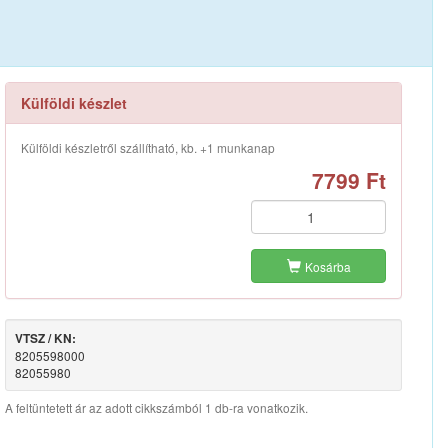
Külföldi készlet
Külföldi készletről szállítható, kb. +1 munkanap
7799 Ft
Kosárba
VTSZ / KN:
8205598000
82055980
A feltüntetett ár az adott cikkszámból 1 db-ra vonatkozik.