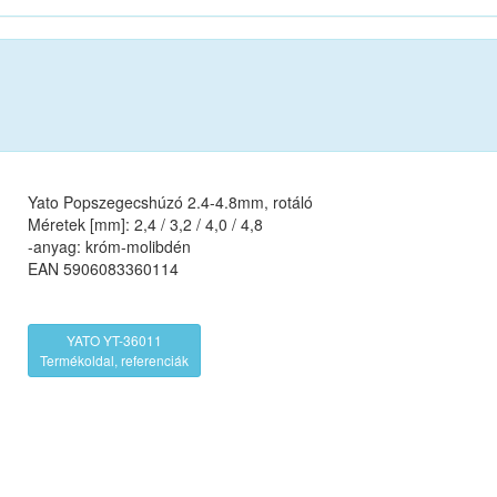
Yato Popszegecshúzó 2.4-4.8mm, rotáló
Méretek [mm]: 2,4 / 3,2 / 4,0 / 4,8
-anyag: króm-molibdén
EAN 5906083360114
YATO YT-36011
Termékoldal, referenciák