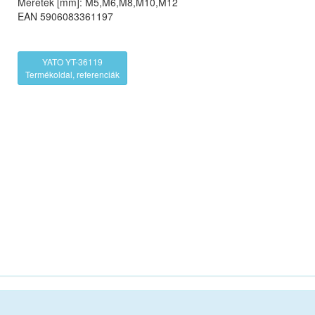
Méretek [mm]: M5,M6,M8,M10,M12
EAN 5906083361197
YATO YT-36119
Termékoldal, referenciák