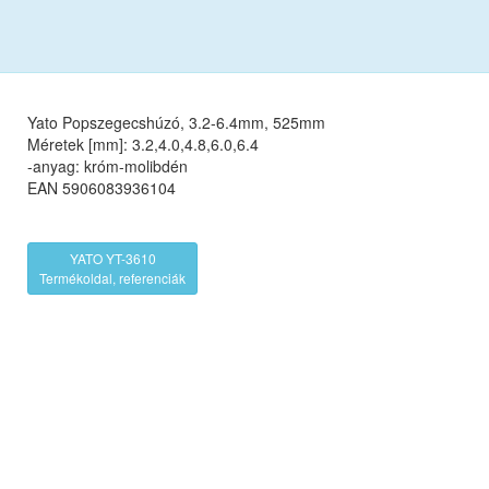
Yato Popszegecshúzó, 3.2-6.4mm, 525mm
Méretek [mm]: 3.2,4.0,4.8,6.0,6.4
-anyag: króm-molibdén
EAN 5906083936104
YATO YT-3610
Termékoldal, referenciák