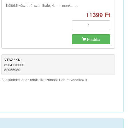
Külföldi készletről szállítható, kb. +1 munkanap
11399 Ft
Kosárba
VTSZ / KN:
8204110000
82055980
A feltüntetett ár az adott cikkszámból 1 db-ra vonatkozik.