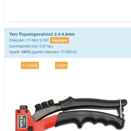
Yato Popszegecshúzó 2.4-4.8mm
Cikkszám: YT-36012-YAT
Vágólapra
(csomagolási súly: 0.57 kg.)
Gyártó:
(gyártói cikkszám: YT-36012)
YATO
2.4-4.8MM
CRMO