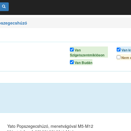
pszegecshúzó
Van
Van k
Szigetszentmiklóson
Nem é
Van Budán
Yato Popszegecshúzó, menetvágóval M5-M12