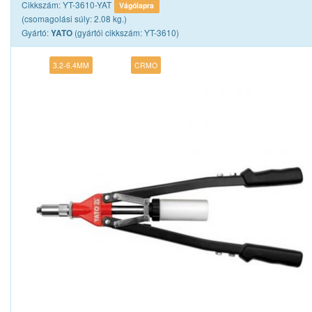
Cikkszám: YT-3610-YAT
Vágólapra
(csomagolási súly: 2.08 kg.)
Gyártó:
(gyártói cikkszám: YT-3610)
YATO
3.2-6.4MM
CRMO