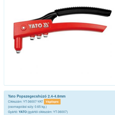
Yato Popszegecshúzó 2.4-4.8mm
Cikkszám: YT-36007-YAT
Vágólapra
(csomagolási súly: 0.65 kg.)
Gyártó:
(gyártói cikkszám: YT-36007)
YATO