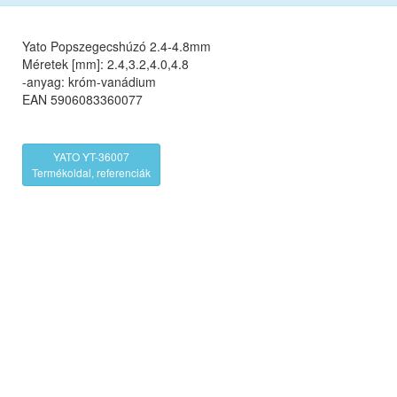
Yato Popszegecshúzó 2.4-4.8mm
Méretek [mm]: 2.4,3.2,4.0,4.8
-anyag: króm-vanádium
EAN 5906083360077
YATO YT-36007
Termékoldal, referenciák