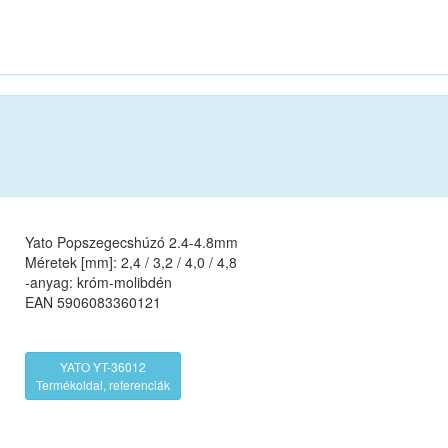
Yato Popszegecshúzó 2.4-4.8mm
Méretek [mm]: 2,4 / 3,2 / 4,0 / 4,8
-anyag: króm-molibdén
EAN 5906083360121
YATO YT-36012
Termékoldal, referenciák