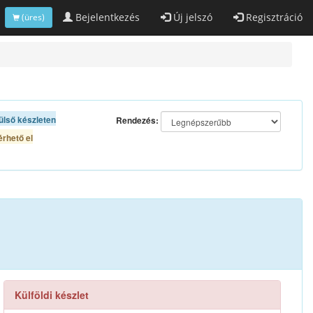
Bejelentkezés
Új jelszó
Regisztráció
(üres)
ülső készleten
Rendezés:
rhető el
Külföldi készlet