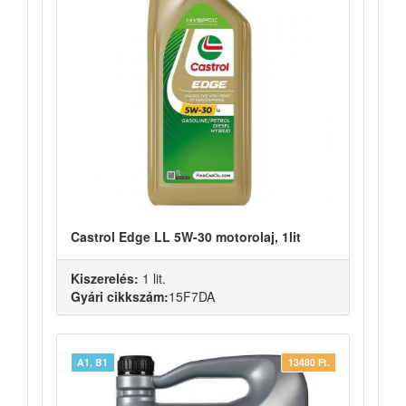
Castrol Edge LL 5W-30 motorolaj, 1lit
Kiszerelés:
1 lit.
Gyári cikkszám:
15F7DA
A1, B1
13480 Ft.