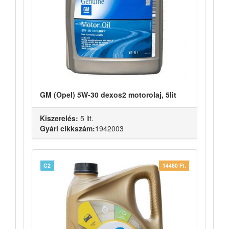
GM (Opel) 5W-30 dexos2 motorolaj, 5lit
Kiszerelés:
5 lit.
Gyári cikkszám:
1942003
C2
14480 Ft.