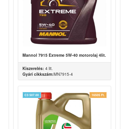
Mannol 7915 Extreme 5W-40 motorolaj 4lit.
Kiszerelés:
4 lit.
Gyári cikkszám:
MN7915-4
C3 507.00
16505 Ft.