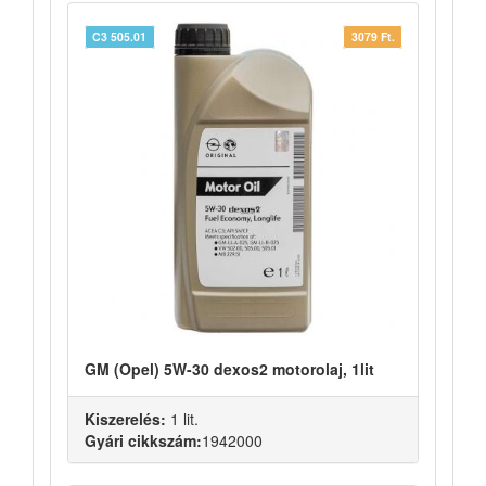
C3 505.01
3079 Ft.
GM (Opel) 5W-30 dexos2 motorolaj, 1lit
Kiszerelés:
1 lit.
Gyári cikkszám:
1942000