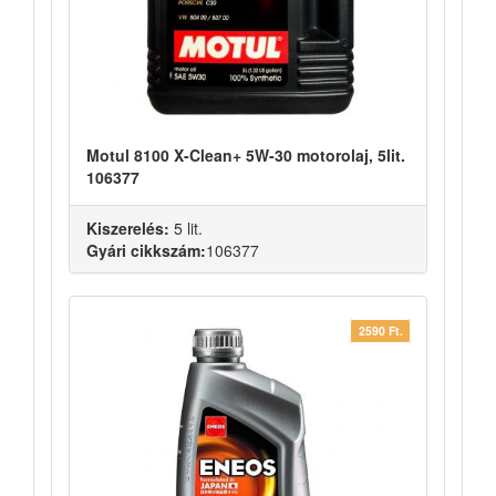
Motul 8100 X-Clean+ 5W-30 motorolaj, 5lit.
106377
Kiszerelés:
5 lit.
Gyári cikkszám:
106377
2590 Ft.