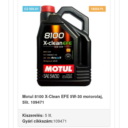
C2 505.01
18254 Ft.
Motul 8100 X-Clean EFE 5W-30 motorolaj,
5lit. 109471
Kiszerelés:
5 lit.
Gyári cikkszám:
109471