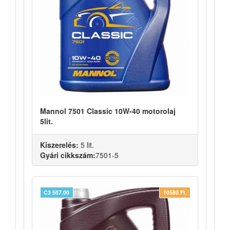
Mannol 7501 Classic 10W-40 motorolaj
5lit.
Kiszerelés:
5 lit.
Gyári cikkszám:
7501-5
C3 507.00
10580 Ft.