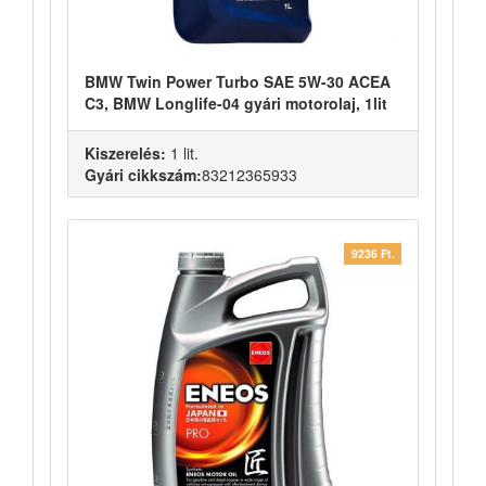
BMW Twin Power Turbo SAE 5W-30 ACEA
C3, BMW Longlife-04 gyári motorolaj, 1lit
Kiszerelés:
1 lit.
Gyári cikkszám:
83212365933
9236 Ft.