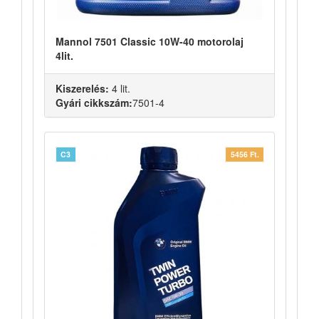
Mannol 7501 Classic 10W-40 motorolaj
4lit.
Kiszerelés:
4 lit.
Gyári cikkszám:
7501-4
C3
5456 Ft.