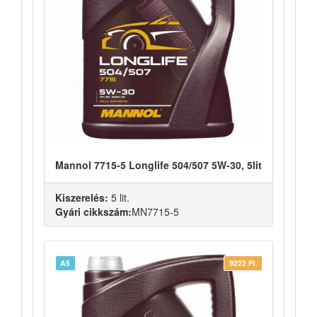
Mannol 7715-5 Longlife 504/507 5W-30, 5lit
Kiszerelés:
5 lit.
Gyári cikkszám:
MN7715-5
A5
9222 Ft.