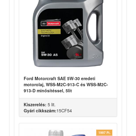
Ford Motorcraft SAE 5W-30 eredeti
motorolaj, WSS-M2C-913-C és WSS-M2C-
913-D minősítéssel, 5lit
Kiszerelés:
5 lit.
Gyári cikkszám:
15CF54
1997 Ft.