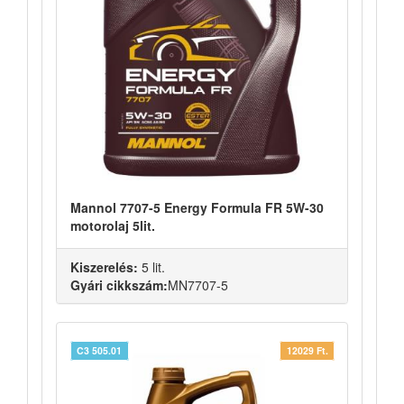
Mannol 7707-5 Energy Formula FR 5W-30
motorolaj 5lit.
Kiszerelés:
5 lit.
Gyári cikkszám:
MN7707-5
C3 505.01
12029 Ft.