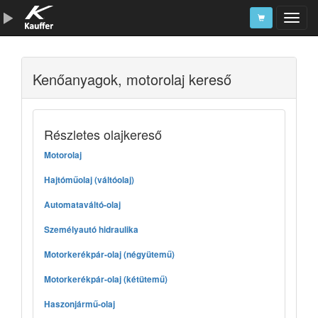
Szerszámkatalógus
Kenőanyagok, motorolaj kereső
Kosár
Alkatrészek
Részletes olajkereső
Motorolaj
Hajtóműolaj (váltóolaj)
Automataváltó-olaj
Személyautó hidraulika
Motorkerékpár-olaj (négyütemű)
Motorkerékpár-olaj (kétütemű)
Haszonjármű-olaj