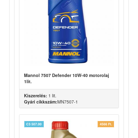
Mannol 7507 Defender 10W-40 motorolaj
1lit.
Kiszerelés:
1 lit.
Gyári cikkszám:
MN7507-1
C3 507.00
4566 Ft.