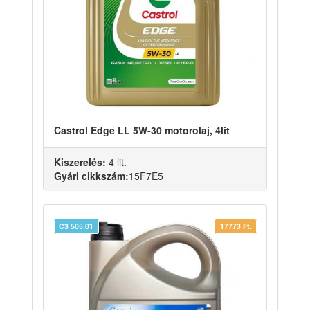
Castrol Edge LL 5W-30 motorolaj, 4lit
Kiszerelés:
4 lit.
Gyári cikkszám:
15F7E5
C3 505.01
17773 Ft.