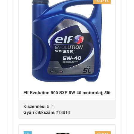
15517 Ft.
Elf Evolution 900 SXR 5W-40 motorolaj, 5lit
Kiszerelés:
5 lit.
Gyári cikkszám:
213913
C2
3329 Ft.