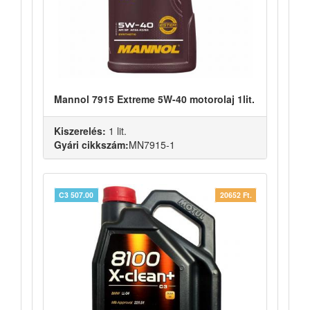
Mannol 7915 Extreme 5W-40 motorolaj 1lit.
Kiszerelés:
1 lit.
Gyári cikkszám:
MN7915-1
C3 507.00
20652 Ft.