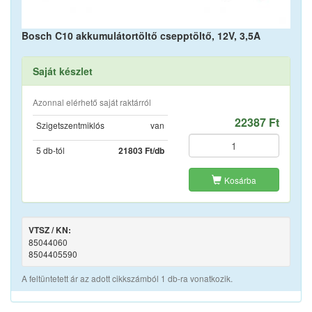
Bosch C10 akkumulátortöltő csepptöltő, 12V, 3,5A
Saját készlet
Azonnal elérhető saját raktárról
22387 Ft
Szigetszentmiklós
van
5 db-tól
21803 Ft/db
Kosárba
VTSZ / KN:
85044060
8504405590
A feltüntetett ár az adott cikkszámból 1 db-ra vonatkozik.