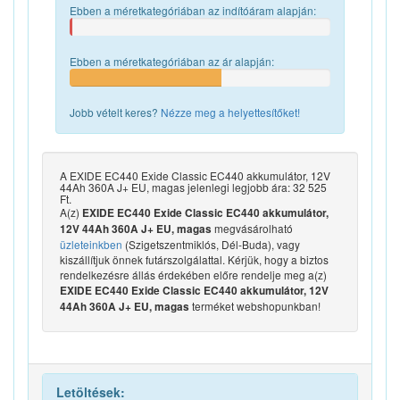
Ebben a méretkategóriában az indítóáram alapján:
Ebben a méretkategóriában az ár alapján:
Jobb vételt keres?
Nézze meg a helyettesítőket!
A EXIDE EC440 Exide Classic EC440 akkumulátor, 12V
44Ah 360A J+ EU, magas jelenlegi legjobb ára: 32 525
Ft.
A(z)
EXIDE EC440 Exide Classic EC440 akkumulátor,
megvásárolható
12V 44Ah 360A J+ EU, magas
üzleteinkben
(Szigetszentmiklós, Dél-Buda), vagy
kiszállítjuk önnek futárszolgálattal. Kérjük, hogy a biztos
rendelkezésre állás érdekében előre rendelje meg a(z)
EXIDE EC440 Exide Classic EC440 akkumulátor, 12V
terméket webshopunkban!
44Ah 360A J+ EU, magas
Letöltések: