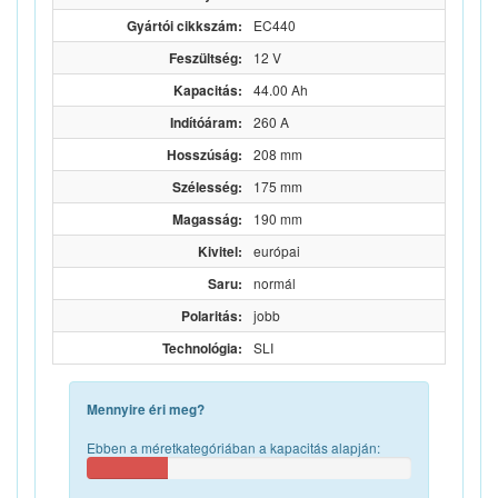
Gyártói cikkszám:
EC440
Feszültség:
12 V
Kapacitás:
44.00 Ah
Indítóáram:
260 A
Hosszúság:
208 mm
Szélesség:
175 mm
Magasság:
190 mm
Kivitel:
európai
Saru:
normál
Polaritás:
jobb
Technológia:
SLI
Mennyire éri meg?
Ebben a méretkategóriában a kapacitás alapján: