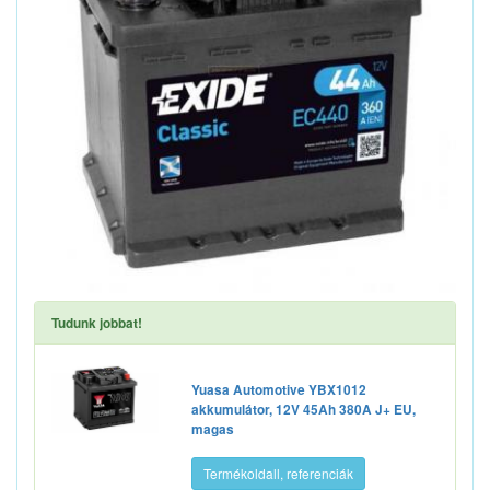
Tudunk jobbat!
Yuasa Automotive YBX1012
akkumulátor, 12V 45Ah 380A J+ EU,
magas
Termékoldall, referenciák