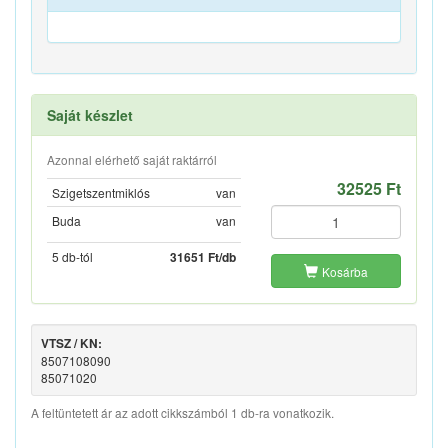
Saját készlet
Azonnal elérhető saját raktárról
32525 Ft
Szigetszentmiklós
van
Buda
van
5 db-tól
31651 Ft/db
Kosárba
VTSZ / KN:
8507108090
85071020
A feltüntetett ár az adott cikkszámból 1 db-ra vonatkozik.