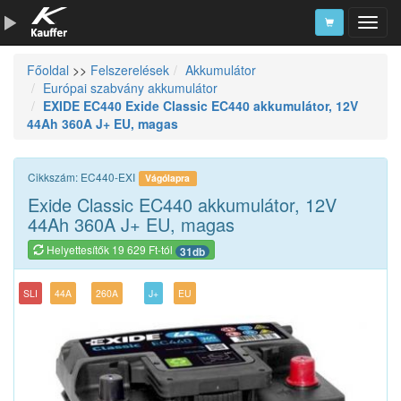
Főoldal
>>
Felszerelések
Akkumulátor
Szerszámkatalógus
Európai szabvány akkumulátor
EXIDE EC440 Exide Classic EC440 akkumulátor, 12V
Kosár
44Ah 360A J+ EU, magas
Alkatrészek
Cikkszám: EC440-EXI
Vágólapra
Exide Classic EC440 akkumulátor, 12V
44Ah 360A J+ EU, magas
Helyettesítők 19 629 Ft-tól
31db
SLI
44A
260A
J+
EU