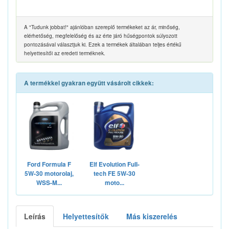
A "Tudunk jobbat!" ajánlóban szereplő termékeket az ár, minőség,
elérhetőség, megfelelőség és az érte járó hűségpontok súlyozott
pontozásával választjuk ki. Ezek a termékek általában teljes értékű
helyettesítői az eredeti terméknek.
A termékkel gyakran együtt vásárolt cikkek:
Ford Formula F
Elf Evolution Full-
5W-30 motorolaj,
tech FE 5W-30
WSS-M...
moto...
Leírás
Helyettesítők
Más kiszerelés