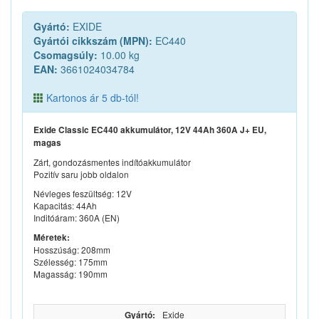
Gyártó:
EXIDE
Gyártói cikkszám (MPN):
EC440
Csomagsúly:
10.00 kg
EAN:
3661024034784
Kartonos ár 5 db-tól!
Exide Classic EC440 akkumulátor, 12V 44Ah 360A J+ EU,
magas
Zárt, gondozásmentes indítóakkumulátor
Pozitív saru jobb oldalon
Névleges feszültség: 12V
Kapacitás: 44Ah
Inditóáram: 360A (EN)
Méretek:
Hosszúság: 208mm
Szélesség: 175mm
Magasság: 190mm
Gyártó:
Exide