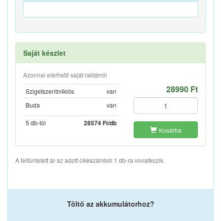
Saját készlet
Azonnal elérhető saját raktárról
28990 Ft
Szigetszentmiklós
van
Buda
van
5 db-tól
28574 Ft/db
Kosárba
A feltüntetett ár az adott cikkszámból 1 db-ra vonatkozik.
Töltő az akkumulátorhoz?