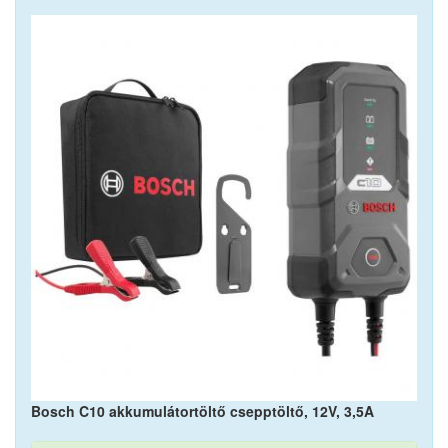
Bosch C10 akkumulátortöltő csepptöltő, 12V, 3,5A