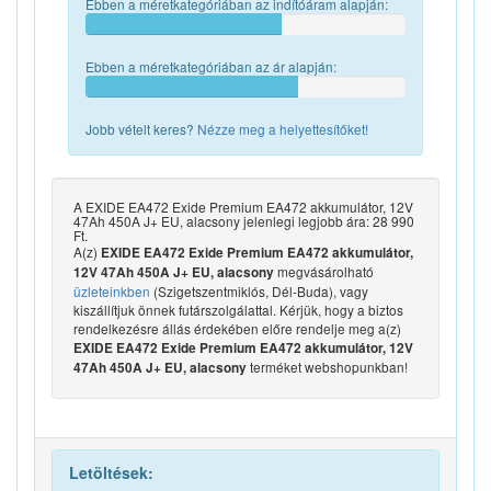
Ebben a méretkategóriában az indítóáram alapján:
Ebben a méretkategóriában az ár alapján:
Jobb vételt keres?
Nézze meg a helyettesítőket!
A EXIDE EA472 Exide Premium EA472 akkumulátor, 12V
47Ah 450A J+ EU, alacsony jelenlegi legjobb ára: 28 990
Ft.
A(z)
EXIDE EA472 Exide Premium EA472 akkumulátor,
megvásárolható
12V 47Ah 450A J+ EU, alacsony
üzleteinkben
(Szigetszentmiklós, Dél-Buda), vagy
kiszállítjuk önnek futárszolgálattal. Kérjük, hogy a biztos
rendelkezésre állás érdekében előre rendelje meg a(z)
EXIDE EA472 Exide Premium EA472 akkumulátor, 12V
terméket webshopunkban!
47Ah 450A J+ EU, alacsony
Letöltések: