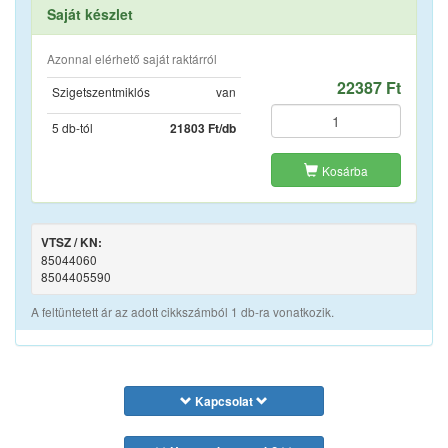
Saját készlet
Azonnal elérhető saját raktárról
22387 Ft
Szigetszentmiklós
van
5 db-tól
21803 Ft/db
Kosárba
VTSZ / KN:
85044060
8504405590
A feltüntetett ár az adott cikkszámból 1 db-ra vonatkozik.
Kapcsolat