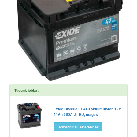
Tudunk jobbat!
Exide Classic EC440 akkumulátor, 12V
44Ah 360A J+ EU, magas
Termékoldall, referenciák