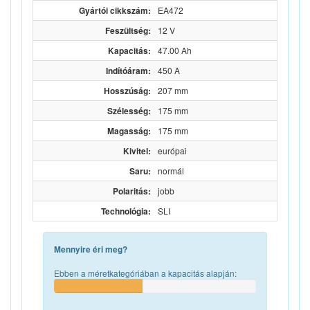
Gyártói cikkszám:
EA472
Feszültség:
12 V
Kapacitás:
47.00 Ah
Indítóáram:
450 A
Hosszúság:
207 mm
Szélesség:
175 mm
Magasság:
175 mm
Kivitel:
európai
Saru:
normál
Polaritás:
jobb
Technológia:
SLI
Mennyire éri meg?
Ebben a méretkategóriában a kapacitás alapján: