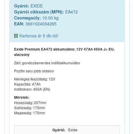
Gyártó:
EXIDE
Gyártói cikkszám (MPN):
EA472
Csomagsúly:
10.00 kg
EAN:
3661024034265
Kartonos ár 5 db-tól!
Exide Premium EA472 akkumulátor, 12V 47Ah 450A J+ EU,
alacsony
Zárt, gondozásmentes indítóakkumulátor
Pozitív saru jobb oldalon
Névleges feszültség: 12V
Kapacitás: 47Ah
Inditóáram: 450A (EN)
Méretek:
Hosszúság: 207mm
Szélesség: 175mm
Magasság: 175mm
Gyártó:
Exide