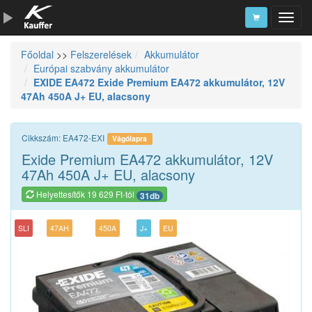
Főoldal
>>
Felszerelések
Akkumulátor
Szerszámkatalógus
Európai szabvány akkumulátor
EXIDE EA472 Exide Premium EA472 akkumulátor, 12V
Kosár
47Ah 450A J+ EU, alacsony
Alkatrészek
Cikkszám: EA472-EXI
Vágólapra
Exide Premium EA472 akkumulátor, 12V
47Ah 450A J+ EU, alacsony
Helyettesítők 19 629 Ft-tól
31db
SLI
47AH
450A
J+
EU