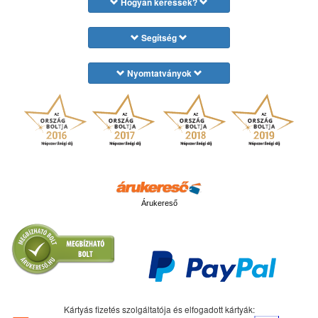
Hogyan keressek?
Segítség
Nyomtatványok
Árukereső
Kártyás fizetés szolgáltatója és elfogadott kártyák: