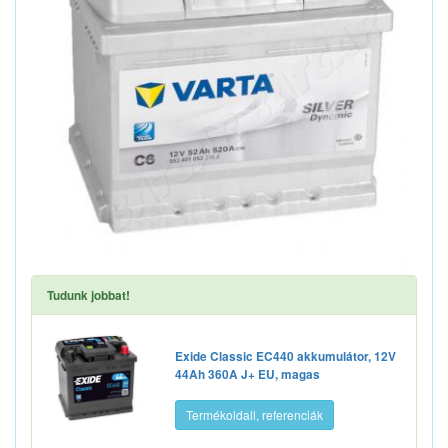
Tudunk jobbat!
Exide Classic EC440 akkumulátor, 12V
44Ah 360A J+ EU, magas
Termékoldall, referenciák