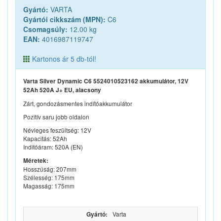
Gyártó:
VARTA
Gyártói cikkszám (MPN):
C6
Csomagsúly:
12.00 kg
EAN:
4016987119747
Kartonos ár 5 db-tól!
Varta Silver Dynamic C6 5524010523162 akkumulátor, 12V
52Ah 520A J+ EU, alacsony
Zárt, gondozásmentes indítóakkumulátor
Pozitív saru jobb oldalon
Névleges feszültség: 12V
Kapacitás: 52Ah
Inditóáram: 520A (EN)
Méretek:
Hosszúság: 207mm
Szélesség: 175mm
Magasság: 175mm
Gyártó:
Varta