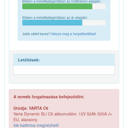
Ebben a méretkategóriában az indítóáram alapján:
Ebben a méretkategóriában az ár alapján:
Jobb vételt keres?
Nézze meg a helyettesítőket!
Letöltések:
A termék forgalmazása befejeződött.
Utódja: VARTA C6
Varta Dynamic SLI C6 akkumulátor, 12V 52Ah 520A J+
EU, alacsony.
Ide kattintva megnézheti!