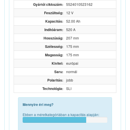
Gyártói cikkszám:
5524010523162
Feszültség:
12 V
Kapacitás:
52.00 Ah
Indítóáram:
520 A
Hosszúság:
207 mm
Szélesség:
175 mm
Magasság:
175 mm
Kivitel:
európai
Saru:
normál
Polaritás:
jobb
Technológia:
SLI
Mennyire éri meg?
Ebben a méretkategóriában a kapacitás alapján: