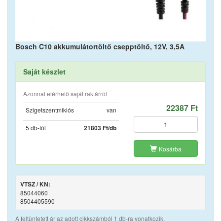
Bosch C10 akkumulátortöltő csepptöltő, 12V, 3,5A
Saját készlet
Azonnal elérhető saját raktárról
22387 Ft
Szigetszentmiklós
van
5 db-tól
21803 Ft/db
Kosárba
VTSZ / KN:
85044060
8504405590
A feltüntetett ár az adott cikkszámból 1 db-ra vonatkozik.