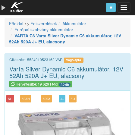
Főoldal
>>
Felszerelések
Akkumulátor
Szerszámkatalógus
Európai szabvány akkumulátor
VARTA C6 Varta Silver Dynamic C6 akkumulátor, 12V
Kosár
52Ah 520A J+ EU, alacsony
Alkatrészek
Cikkszám: 5524010523162-VAR
Vágólapra
Varta Silver Dynamic C6 akkumulátor, 12V
52Ah 520A J+ EU, alacsony
Helyettesítők 19 629 Ft-tól
32db
SLI
52AH
520A
J+
EU