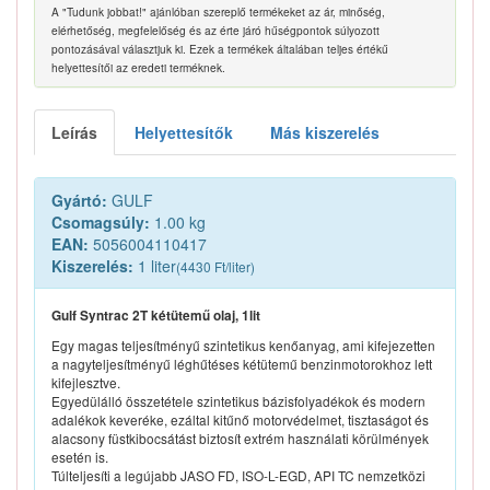
A "Tudunk jobbat!" ajánlóban szereplő termékeket az ár, minőség,
elérhetőség, megfelelőség és az érte járó hűségpontok súlyozott
pontozásával választjuk ki. Ezek a termékek általában teljes értékű
helyettesítői az eredeti terméknek.
Leírás
Helyettesítők
Más kiszerelés
Gyártó:
GULF
Csomagsúly:
1.00 kg
EAN:
5056004110417
Kiszerelés:
1 liter
(4430 Ft/liter)
Gulf Syntrac 2T kétütemű olaj, 1lit
Egy magas teljesítményű szintetikus kenőanyag, ami kifejezetten
a nagyteljesítményű léghűtéses kétütemű benzinmotorokhoz lett
kifejlesztve.
Egyedülálló összetétele szintetikus bázisfolyadékok és modern
adalékok keveréke, ezáltal kitűnő motorvédelmet, tisztaságot és
alacsony füstkibocsátást biztosít extrém használati körülmények
esetén is.
Túlteljesíti a legújabb JASO FD, ISO-L-EGD, API TC nemzetközi