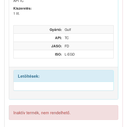
API TC
Kiszerelés:
1 lit.
Gyártó:
Gulf
API:
TC
JASO:
FD
ISO:
L-EGD
Letöltések:
Inaktív termék, nem rendelhető.