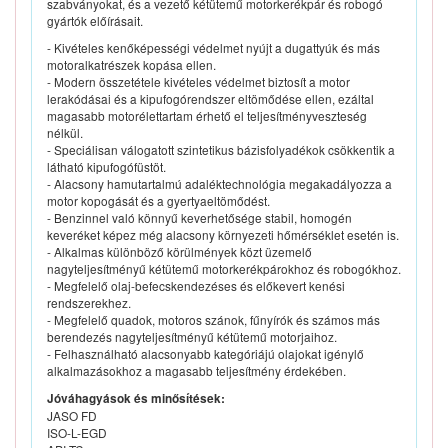
szabványokat, és a vezető kétütemű motorkerékpár és robogó
gyártók előírásait.
- Kivételes kenőképességi védelmet nyújt a dugattyúk és más
motoralkatrészek kopása ellen.
- Modern összetétele kivételes védelmet biztosít a motor
lerakódásai és a kipufogórendszer eltömődése ellen, ezáltal
magasabb motorélettartam érhető el teljesítményveszteség
nélkül.
- Speciálisan válogatott szintetikus bázisfolyadékok csökkentik a
látható kipufogófüstöt.
- Alacsony hamutartalmú adaléktechnológia megakadályozza a
motor kopogását és a gyertyaeltömődést.
- Benzinnel való könnyű keverhetősége stabil, homogén
keveréket képez még alacsony környezeti hőmérséklet esetén is.
- Alkalmas különböző körülmények közt üzemelő
nagyteljesítményű kétütemű motorkerékpárokhoz és robogókhoz.
- Megfelelő olaj-befecskendezéses és előkevert kenési
rendszerekhez.
- Megfelelő quadok, motoros szánok, fűnyírók és számos más
berendezés nagyteljesítményű kétütemű motorjaihoz.
- Felhasználható alacsonyabb kategóriájú olajokat igénylő
alkalmazásokhoz a magasabb teljesítmény érdekében.
Jóváhagyások és minősítések:
JASO FD
ISO-L-EGD