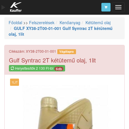
Főoldal
>>
Felszerelések
Kenőanyag
Kétütemű olaj
Szerszámkatalógus
GULF XY38-2T00-01-001 Gulf Syntrac 2T kétütemű
olaj, 1lit
Kosár
Alkatrészek
Cikkszám: XY38-2T00-01-001
Vágólapra
Gulf Syntrac 2T kétütemű olaj, 1lit
Helyettesítők 2 130 Ft-tól
6db
1LIT