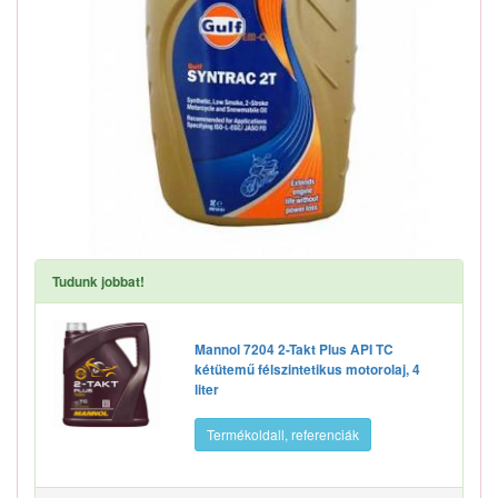
Tudunk jobbat!
Mannol 7204 2-Takt Plus API TC
kétütemű félszintetikus motorolaj, 4
liter
Termékoldall, referenciák