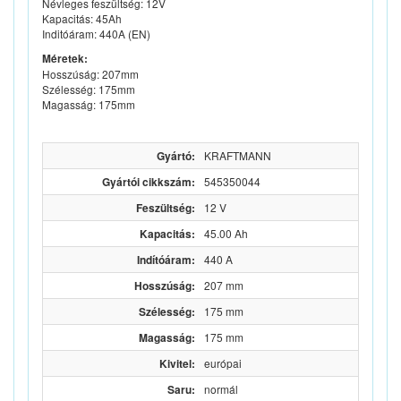
Névleges feszültség: 12V
Kapacitás: 45Ah
Inditóáram: 440A (EN)
Méretek:
Hosszúság: 207mm
Szélesség: 175mm
Magasság: 175mm
Gyártó:
KRAFTMANN
Gyártói cikkszám:
545350044
Feszültség:
12 V
Kapacitás:
45.00 Ah
Indítóáram:
440 A
Hosszúság:
207 mm
Szélesség:
175 mm
Magasság:
175 mm
Kivitel:
európai
Saru:
normál