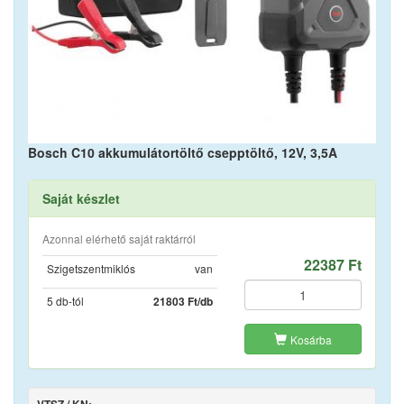
Bosch C10 akkumulátortöltő csepptöltő, 12V, 3,5A
Saját készlet
Azonnal elérhető saját raktárról
22387 Ft
Szigetszentmiklós
van
5 db-tól
21803 Ft/db
Kosárba