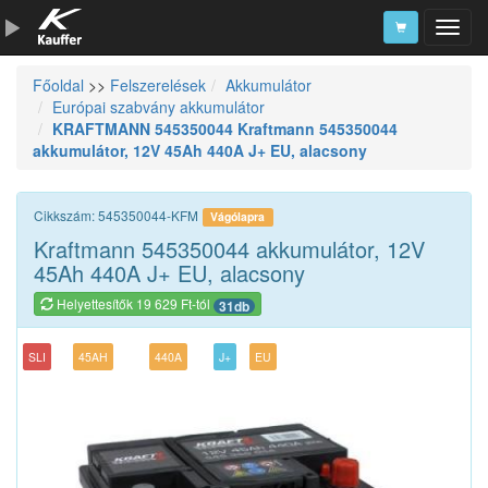
Főoldal
>>
Felszerelések
Akkumulátor
Szerszámkatalógus
Európai szabvány akkumulátor
KRAFTMANN 545350044 Kraftmann 545350044
Kosár
akkumulátor, 12V 45Ah 440A J+ EU, alacsony
Alkatrészek
Cikkszám: 545350044-KFM
Vágólapra
Kraftmann 545350044 akkumulátor, 12V
45Ah 440A J+ EU, alacsony
Helyettesítők 19 629 Ft-tól
31db
SLI
45AH
440A
J+
EU