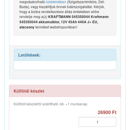
megvásárolható
üzleteinkben
(Szigetszentmiklós, Dél-
Buda), vagy kiszállítjuk önnek futárszolgálattal. Kérjük,
hogy a biztos rendelkezésre állás érdekében előre
rendelje meg a(z)
KRAFTMANN 545350044 Kraftmann
545350044 akkumulátor, 12V 45Ah 440A J+ EU,
terméket webshopunkban!
alacsony
Letöltések:
Külföldi készlet
Külföldi készletről szállítható, kb. +1 munkanap
26900 Ft