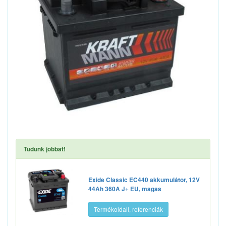
Tudunk jobbat!
Exide Classic EC440 akkumulátor, 12V
44Ah 360A J+ EU, magas
Termékoldall, referenciák