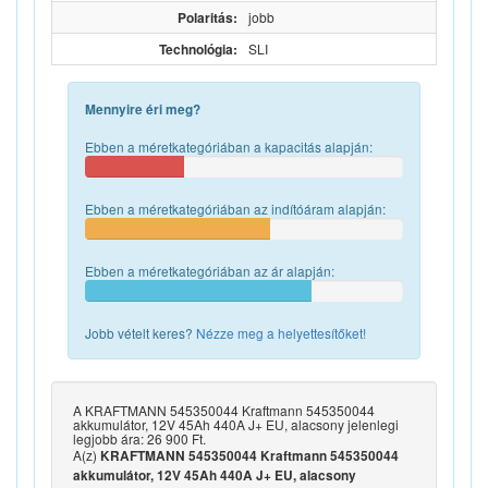
Polaritás:
jobb
Technológia:
SLI
Mennyire éri meg?
Ebben a méretkategóriában a kapacitás alapján:
Ebben a méretkategóriában az indítóáram alapján:
Ebben a méretkategóriában az ár alapján:
Jobb vételt keres?
Nézze meg a helyettesítőket!
A KRAFTMANN 545350044 Kraftmann 545350044
akkumulátor, 12V 45Ah 440A J+ EU, alacsony jelenlegi
legjobb ára: 26 900 Ft.
A(z)
KRAFTMANN 545350044 Kraftmann 545350044
akkumulátor, 12V 45Ah 440A J+ EU, alacsony