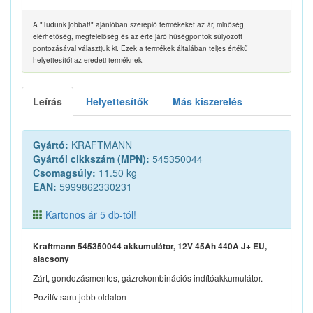
A "Tudunk jobbat!" ajánlóban szereplő termékeket az ár, minőség,
elérhetőség, megfelelőség és az érte járó hűségpontok súlyozott
pontozásával választjuk ki. Ezek a termékek általában teljes értékű
helyettesítői az eredeti terméknek.
Leírás
Helyettesítők
Más kiszerelés
Gyártó:
KRAFTMANN
Gyártói cikkszám (MPN):
545350044
Csomagsúly:
11.50 kg
EAN:
5999862330231
Kartonos ár 5 db-tól!
Kraftmann 545350044 akkumulátor, 12V 45Ah 440A J+ EU,
alacsony
Zárt, gondozásmentes, gázrekombinációs indítóakkumulátor.
Pozitív saru jobb oldalon