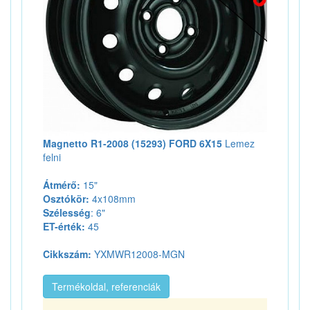
Magnetto R1-2008 (15293) FORD 6X15
Lemez
felni
Átmérő:
15"
Osztókör:
4x108mm
Szélesség
: 6"
ET-érték:
45
Cikkszám:
YXMWR12008-MGN
Termékoldal, referenciák