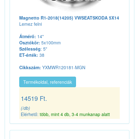
Magnetto R1-2018(14205) VWSEATSKODA 5X14
Lemez felni
Átmérő:
14"
Osztókör:
5x100mm
Szélesség
: 5"
ET-érték:
38
Cikkszám:
YXMWR120181-MGN
Termékoldal, referenciák
14519 Ft.
(/db)
Elérhető:
több, mint 4 db, 3-4 munkanap alatt