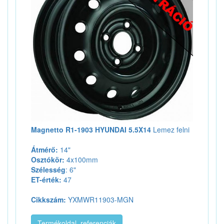
Magnetto R1-1903 HYUNDAI 5.5X14
Lemez felni
Átmérő:
14"
Osztókör:
4x100mm
Szélesség
: 6"
ET-érték:
47
Cikkszám:
YXMWR11903-MGN
Termékoldal, referenciák