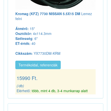
Kromag (KFZ) 7730 NISSAN 5.5X15 DM
Lemez
felni
Átmérő:
15"
Osztókör:
4x114.3mm
Szélesség
: 6"
ET-érték:
40
Cikkszám:
YX7730DM-KRM
Termékoldal, referenciák
15990 Ft.
(/db)
Elérhető:
több, mint 4 db, 3-4 munkanap alatt