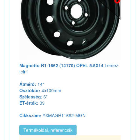
Magnetto R1-1662 (14170) OPEL 5.5X14
Lemez
felni
Átmérő:
14"
Osztókör:
4x100mm
Szélesség
: 6"
ET-érték:
39
Cikkszám:
YXMAGR11662-MGN
Termékoldal, referenciák