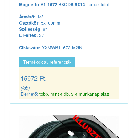
Magnetto R1-1672 SKODA 6X14
Lemez felni
Átmérő:
14"
Osztókör:
5x100mm
Szélesség
: 6"
ET-érték:
37
Cikkszám:
YXMWR11672-MGN
Termékoldal, referenciák
15972 Ft.
(/db)
Elérhető:
több, mint 4 db, 3-4 munkanap alatt