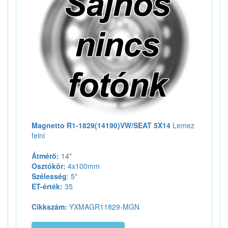
Magnetto R1-1829(14190)VW/SEAT 5X14
Lemez
felni
Átmérő:
14"
Osztókör:
4x100mm
Szélesség
: 5"
ET-érték:
35
Cikkszám:
YXMAGR11829-MGN