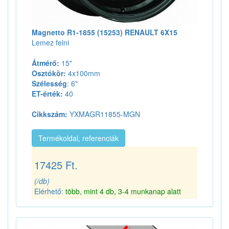
Magnetto R1-1855 (15253) RENAULT 6X15
Lemez felni
Átmérő:
15"
Osztókör:
4x100mm
Szélesség
: 6"
ET-érték:
40
Cikkszám:
YXMAGR11855-MGN
Termékoldal, referenciák
17425 Ft.
(/db)
Elérhető:
több, mint 4 db, 3-4 munkanap alatt