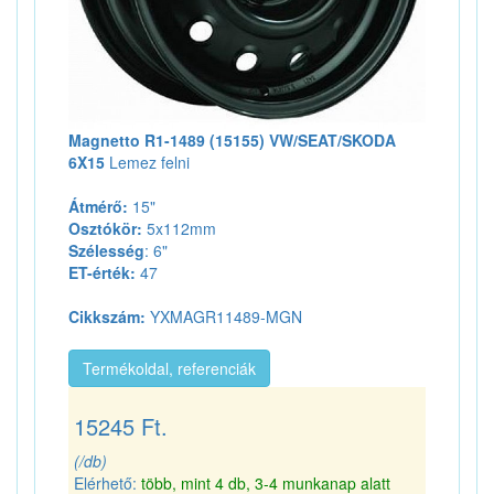
Magnetto R1-1489 (15155) VW/SEAT/SKODA
6X15
Lemez felni
Átmérő:
15"
Osztókör:
5x112mm
Szélesség
: 6"
ET-érték:
47
Cikkszám:
YXMAGR11489-MGN
Termékoldal, referenciák
15245 Ft.
(/db)
Elérhető:
több, mint 4 db, 3-4 munkanap alatt