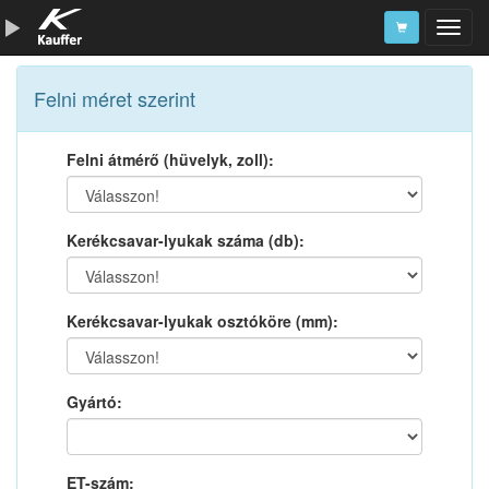
Szerszámkatalógus
Felni méret szerint
Kosár
Felni átmérő (hüvelyk, zoll):
Alkatrészek
Kerékcsavar-lyukak száma (db):
Kerékcsavar-lyukak osztóköre (mm):
Gyártó:
ET-szám: