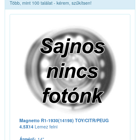
Több, mint 100 találat - kérem, szűkítsen!
Magnetto R1-1930(14198) TOY/CITR/PEUG
4.5X14
Lemez felni
Átmérő:
14"