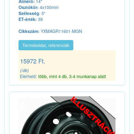
Átmérő:
14"
Osztókör:
4x100mm
Szélesség
: 5"
ET-érték:
39
Cikkszám:
YXMAGR11601-MGN
Termékoldal, referenciák
15972 Ft.
(/db)
Elérhető:
több, mint 4 db, 3-4 munkanap alatt