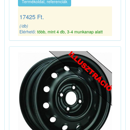
Termékoldal, referenciák
17425 Ft.
(/db)
Elérhető:
több, mint 4 db, 3-4 munkanap alatt