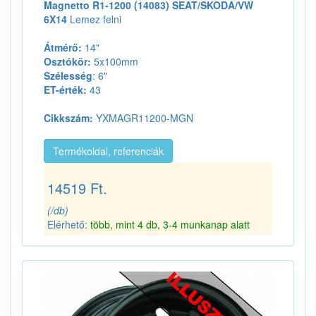
Magnetto R1-1200 (14083) SEAT/SKODA/VW
6X14
Lemez felni
Átmérő:
14"
Osztókör:
5x100mm
Szélesség
: 6"
ET-érték:
43
Cikkszám:
YXMAGR11200-MGN
Termékoldal, referenciák
14519 Ft.
(/db)
Elérhető:
több, mint 4 db, 3-4 munkanap alatt