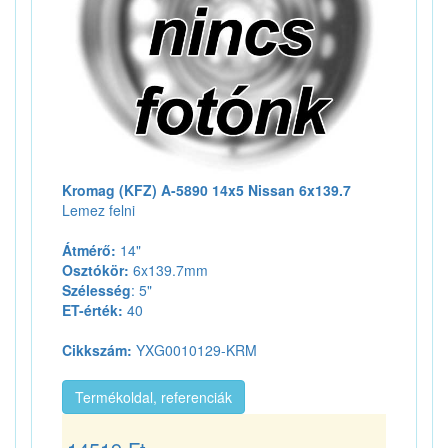
Kromag (KFZ) A-5890 14x5 Nissan 6x139.7
Lemez felni
Átmérő:
14"
Osztókör:
6x139.7mm
Szélesség
: 5"
ET-érték:
40
Cikkszám:
YXG0010129-KRM
Termékoldal, referenciák