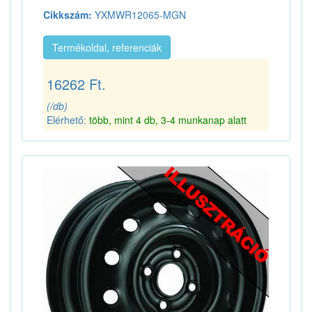
Cikkszám:
YXMWR12065-MGN
Termékoldal, referenciák
16262 Ft.
(/db)
Elérhető:
több, mint 4 db, 3-4 munkanap alatt