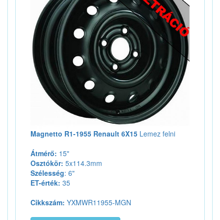
Magnetto R1-1955 Renault 6X15
Lemez felni
Átmérő:
15"
Osztókör:
5x114.3mm
Szélesség
: 6"
ET-érték:
35
Cikkszám:
YXMWR11955-MGN