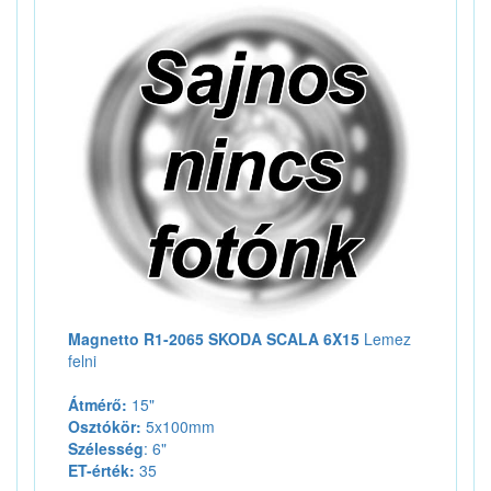
Magnetto R1-2065 SKODA SCALA 6X15
Lemez
felni
Átmérő:
15"
Osztókör:
5x100mm
Szélesség
: 6"
ET-érték:
35