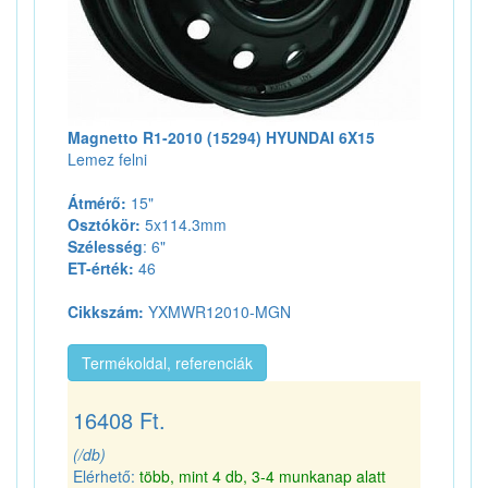
Magnetto R1-2010 (15294) HYUNDAI 6X15
Lemez felni
Átmérő:
15"
Osztókör:
5x114.3mm
Szélesség
: 6"
ET-érték:
46
Cikkszám:
YXMWR12010-MGN
Termékoldal, referenciák
16408 Ft.
(/db)
Elérhető:
több, mint 4 db, 3-4 munkanap alatt