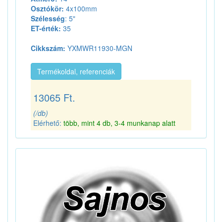
Osztókör:
4x100mm
Szélesség
: 5"
ET-érték:
35
Cikkszám:
YXMWR11930-MGN
Termékoldal, referenciák
13065 Ft.
(/db)
Elérhető:
több, mint 4 db, 3-4 munkanap alatt