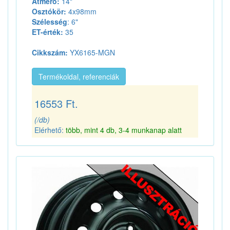
Átmérő:
14"
Osztókör:
4x98mm
Szélesség
: 6"
ET-érték:
35
Cikkszám:
YX6165-MGN
Termékoldal, referenciák
16553 Ft.
(/db)
Elérhető:
több, mint 4 db, 3-4 munkanap alatt