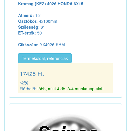
Kromag (KFZ) 4026 HONDA 6X15
Átmérő:
15"
Osztókör:
4x100mm
Szélesség
: 6"
ET-érték:
50
Cikkszám:
YX4026-KRM
Termékoldal, referenciák
17425 Ft.
(/db)
Elérhető:
több, mint 4 db, 3-4 munkanap alatt