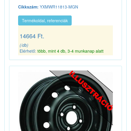
Cikkszám:
YXMWR11813-MGN
Termékoldal, referenciák
14664 Ft.
(/db)
Elérhető:
több, mint 4 db, 3-4 munkanap alatt