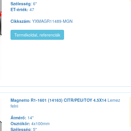
Szélesség
: 6"
ET-érték:
47
Cikkszám:
YXMAGR11489-MGN
Termékoldal, referenciák
Magnetto R1-1601 (14163) CITR/PEU/TOY 4.5X14
Lemez
felni
Átmérő:
14"
Osztókör:
4x100mm
Szélesség
: 5"