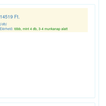
14519 Ft.
(/db)
Elérhető:
több, mint 4 db, 3-4 munkanap alatt