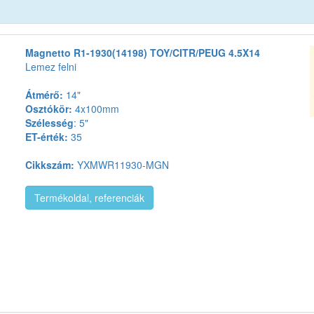
Magnetto R1-1930(14198) TOY/CITR/PEUG 4.5X14
Lemez felni
Átmérő:
14"
Osztókör:
4x100mm
Szélesség
: 5"
ET-érték:
35
Cikkszám:
YXMWR11930-MGN
Termékoldal, referenciák