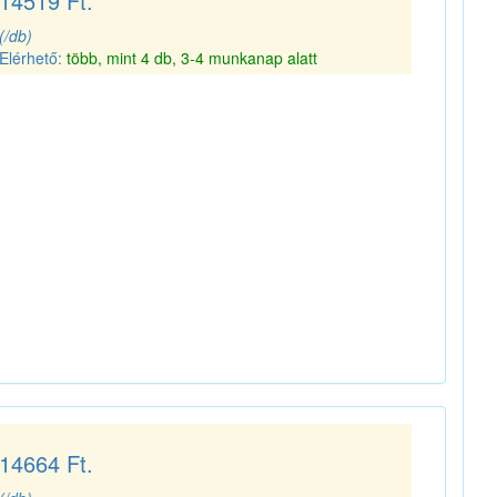
14519 Ft.
(/db)
Elérhető:
több, mint 4 db, 3-4 munkanap alatt
14664 Ft.