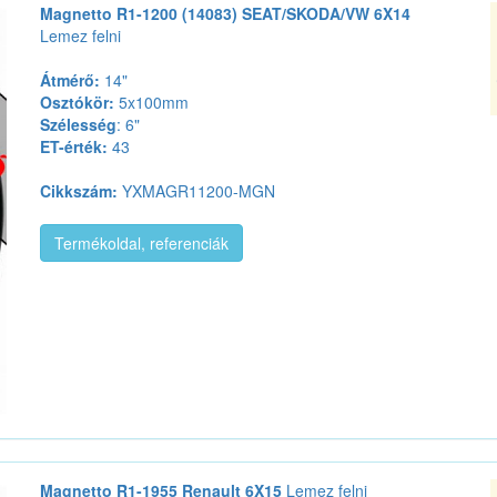
Magnetto R1-1200 (14083) SEAT/SKODA/VW 6X14
Lemez felni
Átmérő:
14"
Osztókör:
5x100mm
Szélesség
: 6"
ET-érték:
43
Cikkszám:
YXMAGR11200-MGN
Termékoldal, referenciák
Magnetto R1-1955 Renault 6X15
Lemez felni