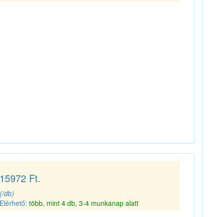
15972 Ft.
(/db)
Elérhető:
több, mint 4 db, 3-4 munkanap alatt