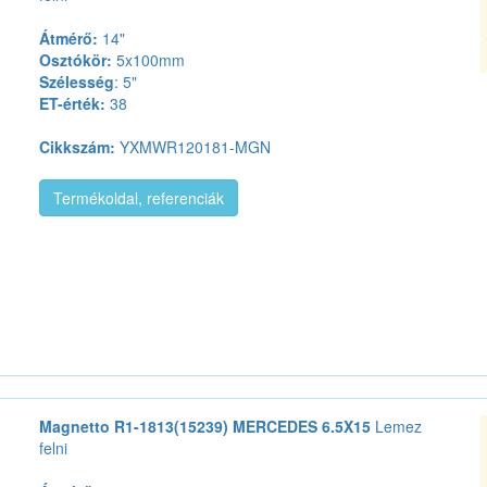
Átmérő:
14"
Osztókör:
5x100mm
Szélesség
: 5"
ET-érték:
38
Cikkszám:
YXMWR120181-MGN
Termékoldal, referenciák
Magnetto R1-1813(15239) MERCEDES 6.5X15
Lemez
felni