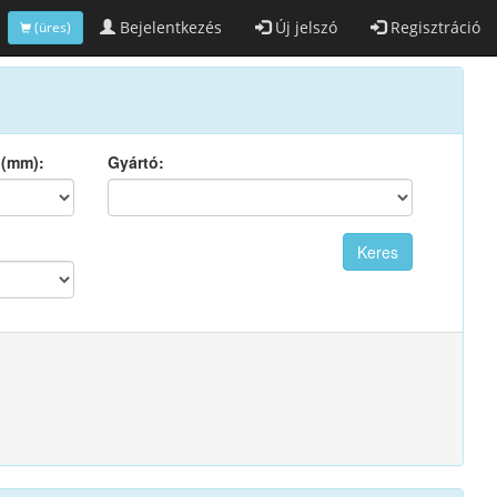
Bejelentkezés
Új jelszó
Regisztráció
(üres)
 (mm):
Gyártó: