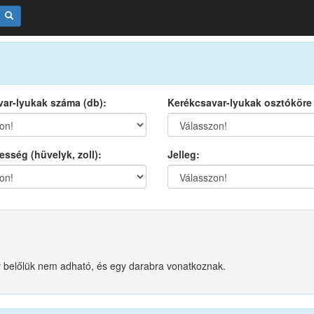
ar-lyukak száma (db):
Kerékcsavar-lyukak osztóköre
esség (hüvelyk, zoll):
Jelleg:
ny belőlük nem adható, és egy darabra vonatkoznak.