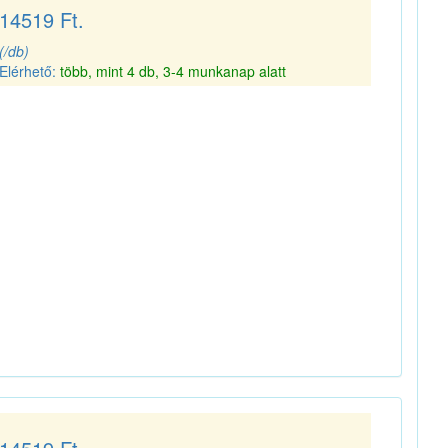
14519 Ft.
(/db)
Elérhető:
több, mint 4 db, 3-4 munkanap alatt