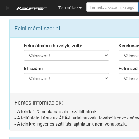
Termékek
Szerszámkatalógus
Felni méret szerint
Kosár
Felni átmérő (hüvelyk, zoll):
Kerékcsav
Alkatrészek
ET-szám:
Felni szél
Fontos információk:
- A felnik 1-3 munkanap alatt szállíthatóak.
- A feltüntetett árak az ÁFÁ-t tartalmazzák, további kedvezmé
- A felnikre ingyenes szállítási ajánlatunk nem vonatkozik.