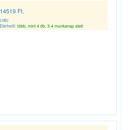
14519 Ft.
(/db)
Elérhető:
több, mint 4 db, 3-4 munkanap alatt