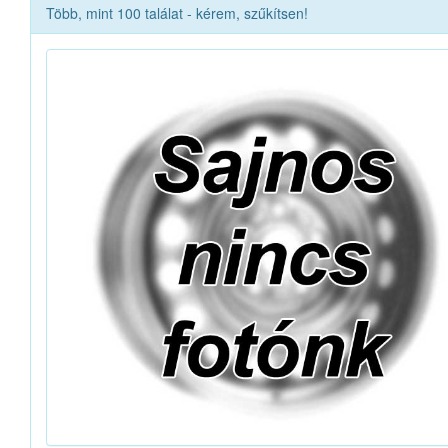
Több, mint 100 találat - kérem, szűkítsen!