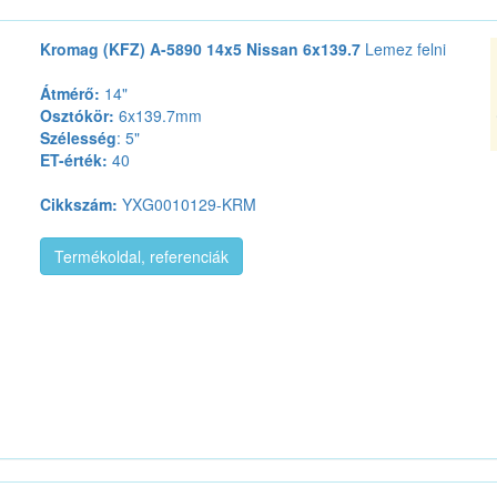
Kromag (KFZ) A-5890 14x5 Nissan 6x139.7
Lemez felni
Átmérő:
14"
Osztókör:
6x139.7mm
Szélesség
: 5"
ET-érték:
40
Cikkszám:
YXG0010129-KRM
Termékoldal, referenciák