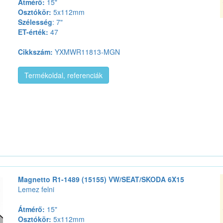
Átmérő:
15"
Osztókör:
5x112mm
Szélesség
: 7"
ET-érték:
47
Cikkszám:
YXMWR11813-MGN
Termékoldal, referenciák
Magnetto R1-1489 (15155) VW/SEAT/SKODA 6X15
Lemez felni
Átmérő:
15"
Osztókör:
5x112mm