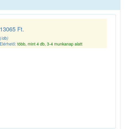
13065 Ft.
(/db)
Elérhető:
több, mint 4 db, 3-4 munkanap alatt