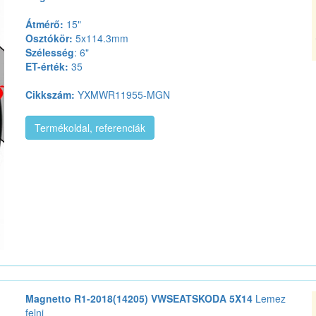
Átmérő:
15"
Osztókör:
5x114.3mm
Szélesség
: 6"
ET-érték:
35
Cikkszám:
YXMWR11955-MGN
Termékoldal, referenciák
Magnetto R1-2018(14205) VWSEATSKODA 5X14
Lemez
felni