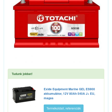
Tudunk jobbat!
Exide Equipment Marine GEL ES900
akkumulátor, 12V 80Ah 540A J+ EU,
magas
Termékoldall, referenciák