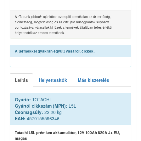
A "Tudunk jobbat!" ajánlóban szereplő termékeket az ár, minőség,
elérhetőség, megfelelőség és az érte járó hűségpontok súlyozott
pontozásával választjuk ki. Ezek a termékek általában teljes értékű
helyettesítői az eredeti terméknek.
A termékkel gyakran együtt vásárolt cikkek:
Leírás
Helyettesítők
Más kiszerelés
Gyártó:
TOTACHI
Gyártói cikkszám (MPN):
L5L
Csomagsúly:
22.20 kg
EAN:
4570155596346
Totachi L5L prémium akkumulátor, 12V 100Ah 820A J+ EU,
magas