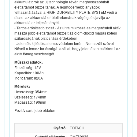
akkumulátorok az új technológia révén meghosszabbított
élettartamot biztosítanak. A legmodernebb anyagok
felhasználásával a HIGH DURABILITY PLATE SYSTEM védi a
rácsot az akkumulátor élettartamának végéig, és javítja az
akkumulátor teljesítményét.
- Tartós erősítést biztosít - Az ultra mikroszálas megerősített aktív
massza jobb élettartamot biztosít az ólom-dioxid magas kötési
szilárdságának biztosítása érdekében.
- Jelentős fejlődés a lemezvédelem terén - Nem szőtt szövet
Növeli a lemez tartósságát azáltal, hogy jelentősen csökkenti az
aktív tömeg veszteségét.
Műszaki adatok:
Feszültség: 12V
Kapacitás: 100Ah
Indítóáram: 820A
Méretek:
Hosszúság: 354mm
Szélesség: 174mm
Magasság: 190mm
Pozitív saru jobb oldalon.
Gyártó:
TOTACHI
Gyártói cikkszám:
CMF60038