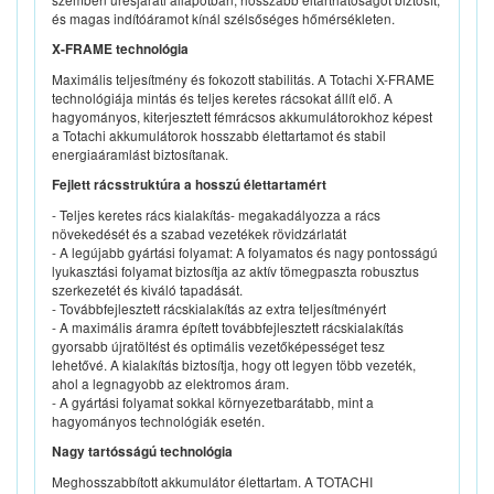
és magas indítóáramot kínál szélsőséges hőmérsékleten.
X-FRAME technológia
Maximális teljesítmény és fokozott stabilitás. A Totachi X-FRAME
technológiája mintás és teljes keretes rácsokat állít elő. A
hagyományos, kiterjesztett fémrácsos akkumulátorokhoz képest
a Totachi akkumulátorok hosszabb élettartamot és stabil
energiaáramlást biztosítanak.
Fejlett rácsstruktúra a hosszú élettartamért
- Teljes keretes rács kialakítás- megakadályozza a rács
növekedését és a szabad vezetékek rövidzárlatát
- A legújabb gyártási folyamat: A folyamatos és nagy pontosságú
lyukasztási folyamat biztosítja az aktív tömegpaszta robusztus
szerkezetét és kiváló tapadását.
- Továbbfejlesztett rácskialakítás az extra teljesítményért
- A maximális áramra épített továbbfejlesztett rácskialakítás
gyorsabb újratöltést és optimális vezetőképességet tesz
lehetővé. A kialakítás biztosítja, hogy ott legyen több vezeték,
ahol a legnagyobb az elektromos áram.
- A gyártási folyamat sokkal környezetbarátabb, mint a
hagyományos technológiák esetén.
Nagy tartósságú technológia
Meghosszabbított akkumulátor élettartam. A TOTACHI