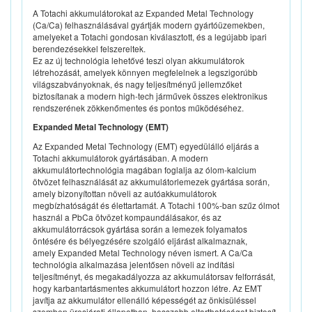
A Totachi akkumulátorokat az Expanded Metal Technology
(Ca/Ca) felhasználásával gyártják modern gyártóüzemekben,
amelyeket a Totachi gondosan kiválasztott, és a legújabb ipari
berendezésekkel felszereltek.
Ez az új technológia lehetővé teszi olyan akkumulátorok
létrehozását, amelyek könnyen megfelelnek a legszigorúbb
világszabványoknak, és nagy teljesítményű jellemzőket
biztosítanak a modern high-tech járművek összes elektronikus
rendszerének zökkenőmentes és pontos működéséhez.
Expanded Metal Technology (EMT)
Az Expanded Metal Technology (EMT) egyedülálló eljárás a
Totachi akkumulátorok gyártásában. A modern
akkumulátortechnológia magában foglalja az ólom-kalcium
ötvözet felhasználását az akkumulátorlemezek gyártása során,
amely bizonyítottan növeli az autóakkumulátorok
megbízhatóságát és élettartamát. A Totachi 100%-ban szűz ólmot
használ a PbCa ötvözet kompaundálásakor, és az
akkumulátorrácsok gyártása során a lemezek folyamatos
öntésére és bélyegzésére szolgáló eljárást alkalmaznak,
amely Expanded Metal Technology néven ismert. A Ca/Ca
technológia alkalmazása jelentősen növeli az indítási
teljesítményt, és megakadályozza az akkumulátorsav felforrását,
hogy karbantartásmentes akkumulátort hozzon létre. Az EMT
javítja az akkumulátor ellenálló képességét az önkisüléssel
szemben üresjárati állapotban, hosszabb eltarthatóságot biztosít,