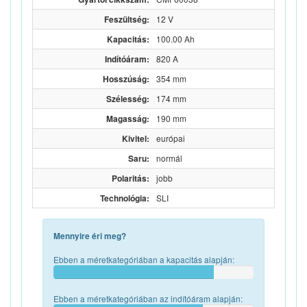
Feszültség:
12 V
Kapacitás:
100.00 Ah
Indítóáram:
820 A
Hosszúság:
354 mm
Szélesség:
174 mm
Magasság:
190 mm
Kivitel:
európai
Saru:
normál
Polaritás:
jobb
Technológia:
SLI
Mennyire éri meg?
Ebben a méretkategóriában a kapacitás alapján:
Ebben a méretkategóriában az indítóáram alapján: