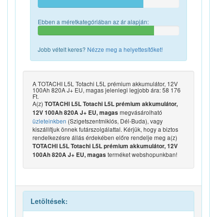
Ebben a méretkategóriában az ár alapján:
Jobb vételt keres?
Nézze meg a helyettesítőket!
A TOTACHI L5L Totachi L5L prémium akkumulátor, 12V
100Ah 820A J+ EU, magas jelenlegi legjobb ára: 58 176
Ft.
A(z)
TOTACHI L5L Totachi L5L prémium akkumulátor,
megvásárolható
12V 100Ah 820A J+ EU, magas
üzleteinkben
(Szigetszentmiklós, Dél-Buda), vagy
kiszállítjuk önnek futárszolgálattal. Kérjük, hogy a biztos
rendelkezésre állás érdekében előre rendelje meg a(z)
TOTACHI L5L Totachi L5L prémium akkumulátor, 12V
terméket webshopunkban!
100Ah 820A J+ EU, magas
Letöltések: