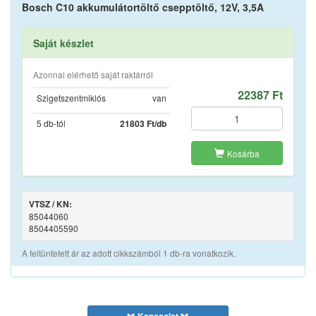
Bosch C10 akkumulátortöltő csepptöltő, 12V, 3,5A
Saját készlet
Azonnal elérhető saját raktárról
22387 Ft
Szigetszentmiklós
van
5 db-tól
21803 Ft/db
Kosárba
VTSZ / KN:
85044060
8504405590
A feltüntetett ár az adott cikkszámból 1 db-ra vonatkozik.