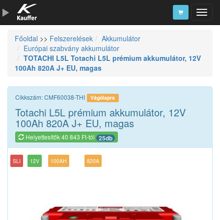
Főoldal
>>
Felszerelések
Akkumulátor
Szerszámkatalógus
Európai szabvány akkumulátor
TOTACHI L5L Totachi L5L prémium akkumulátor, 12V
Kosár
100Ah 820A J+ EU, magas
Alkatrészek
Cikkszám: CMF60038-THI
Vágólapra
Totachi L5L prémium akkumulátor, 12V
100Ah 820A J+ EU, magas
Helyettesítők 40 843 Ft-tól
25db
SLI
12V
100AH
820A