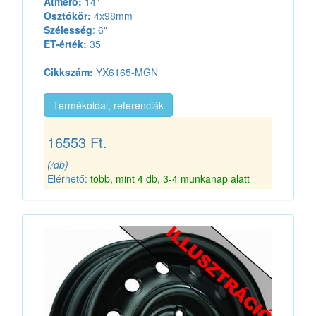
Átmérő:
14"
Osztókör:
4x98mm
Szélesség
: 6"
ET-érték:
35
Cikkszám:
YX6165-MGN
Termékoldal, referenciák
16553 Ft.
(/db)
Elérhető:
több, mint 4 db, 3-4 munkanap alatt