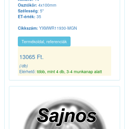
Osztókör:
4x100mm
Szélesség
: 5"
ET-érték:
35
Cikkszám:
YXMWR11930-MGN
Termékoldal, referenciák
13065 Ft.
(/db)
Elérhető:
több, mint 4 db, 3-4 munkanap alatt