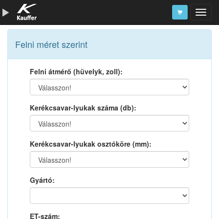
Szerszámkatalógus
Felni méret szerint
Kosár
Felni átmérő (hüvelyk, zoll):
Alkatrészek
Kerékcsavar-lyukak száma (db):
Kerékcsavar-lyukak osztóköre (mm):
Gyártó:
ET-szám: