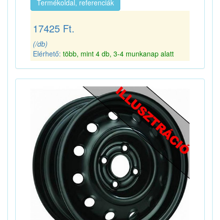
Termékoldal, referenciák
17425 Ft.
(/db)
Elérhető:
több, mint 4 db, 3-4 munkanap alatt