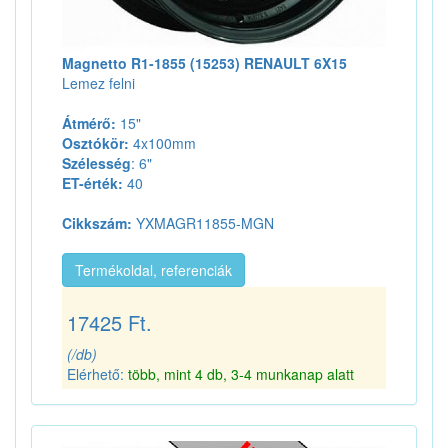
Magnetto R1-1855 (15253) RENAULT 6X15
Lemez felni
Átmérő:
15"
Osztókör:
4x100mm
Szélesség
: 6"
ET-érték:
40
Cikkszám:
YXMAGR11855-MGN
Termékoldal, referenciák
17425 Ft.
(/db)
Elérhető:
több, mint 4 db, 3-4 munkanap alatt