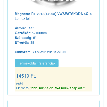
Magnetto R1-2018(14205) VWSEATSKODA 5X14
Lemez felni
Átmérő:
14"
Osztókör:
5x100mm
Szélesség
: 5"
ET-érték:
38
Cikkszám:
YXMWR120181-MGN
Termékoldal, referenciák
14519 Ft.
(/db)
Elérhető:
több, mint 4 db, 3-4 munkanap alatt