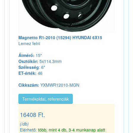
Magnetto R1-2010 (15294) HYUNDAI 6X15
Lemez felni
Átmérő:
15"
Osztókör:
5x114.3mm
Szélesség
: 6"
ET-érték:
46
Cikkszám:
YXMWR12010-MGN
Termékoldal, referenciák
16408 Ft.
(/db)
Elérhető:
több, mint 4 db, 3-4 munkanap alatt