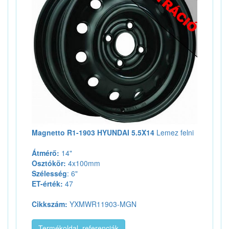
Magnetto R1-1903 HYUNDAI 5.5X14
Lemez felni
Átmérő:
14"
Osztókör:
4x100mm
Szélesség
: 6"
ET-érték:
47
Cikkszám:
YXMWR11903-MGN
Termékoldal, referenciák