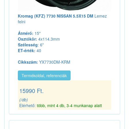
Kromag (KFZ) 7730 NISSAN 5.5X15 DM
Lemez
felni
Átmérő:
15"
Osztókör:
4x114.3mm
Szélesség
: 6"
ET-érték:
40
Cikkszám:
YX7730DM-KRM
Termékoldal, referenciák
15990 Ft.
(/db)
Elérhető:
több, mint 4 db, 3-4 munkanap alatt