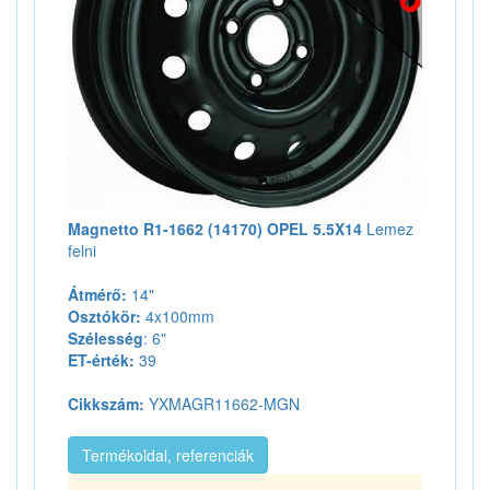
Magnetto R1-1662 (14170) OPEL 5.5X14
Lemez
felni
Átmérő:
14"
Osztókör:
4x100mm
Szélesség
: 6"
ET-érték:
39
Cikkszám:
YXMAGR11662-MGN
Termékoldal, referenciák