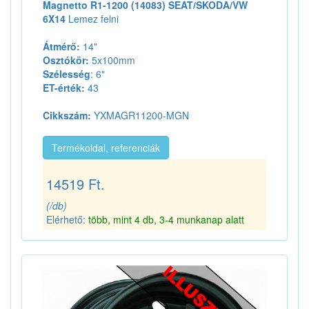
Magnetto R1-1200 (14083) SEAT/SKODA/VW
6X14
Lemez felni
Átmérő:
14"
Osztókör:
5x100mm
Szélesség
: 6"
ET-érték:
43
Cikkszám:
YXMAGR11200-MGN
Termékoldal, referenciák
14519 Ft.
(/db)
Elérhető:
több, mint 4 db, 3-4 munkanap alatt