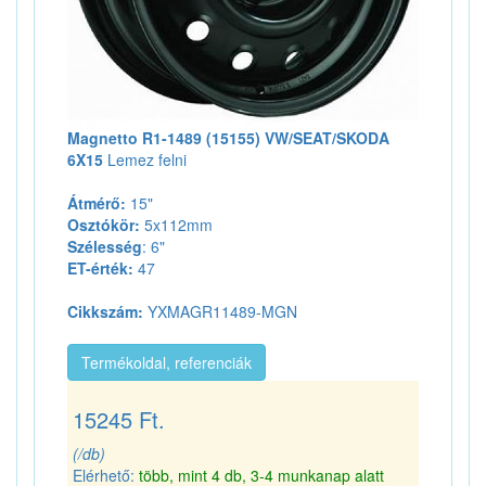
Magnetto R1-1489 (15155) VW/SEAT/SKODA
6X15
Lemez felni
Átmérő:
15"
Osztókör:
5x112mm
Szélesség
: 6"
ET-érték:
47
Cikkszám:
YXMAGR11489-MGN
Termékoldal, referenciák
15245 Ft.
(/db)
Elérhető:
több, mint 4 db, 3-4 munkanap alatt