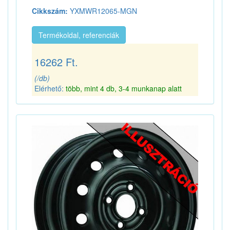
Cikkszám:
YXMWR12065-MGN
Termékoldal, referenciák
16262 Ft.
(/db)
Elérhető:
több, mint 4 db, 3-4 munkanap alatt