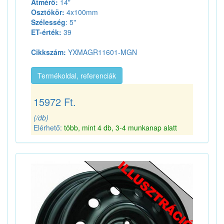
Átmérő:
14"
Osztókör:
4x100mm
Szélesség
: 5"
ET-érték:
39
Cikkszám:
YXMAGR11601-MGN
Termékoldal, referenciák
15972 Ft.
(/db)
Elérhető:
több, mint 4 db, 3-4 munkanap alatt