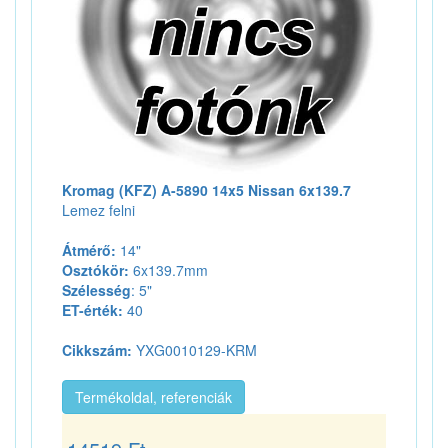
Kromag (KFZ) A-5890 14x5 Nissan 6x139.7
Lemez felni
Átmérő:
14"
Osztókör:
6x139.7mm
Szélesség
: 5"
ET-érték:
40
Cikkszám:
YXG0010129-KRM
Termékoldal, referenciák