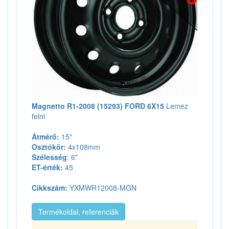
Magnetto R1-2008 (15293) FORD 6X15
Lemez
felni
Átmérő:
15"
Osztókör:
4x108mm
Szélesség
: 6"
ET-érték:
45
Cikkszám:
YXMWR12008-MGN
Termékoldal, referenciák