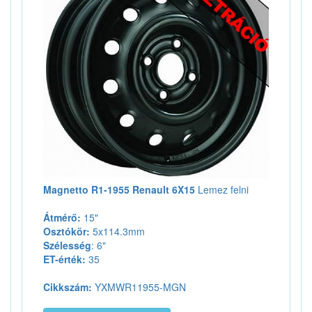
Magnetto R1-1955 Renault 6X15
Lemez felni
Átmérő:
15"
Osztókör:
5x114.3mm
Szélesség
: 6"
ET-érték:
35
Cikkszám:
YXMWR11955-MGN