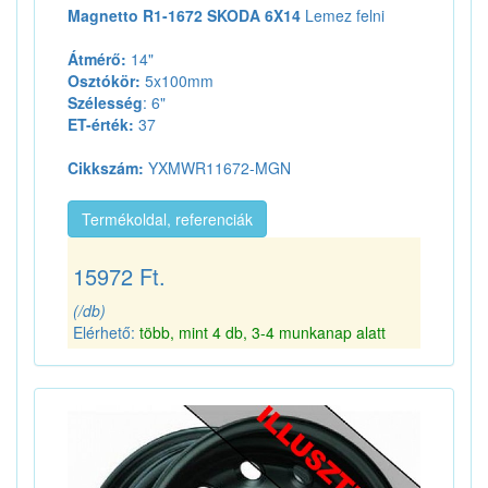
Magnetto R1-1672 SKODA 6X14
Lemez felni
Átmérő:
14"
Osztókör:
5x100mm
Szélesség
: 6"
ET-érték:
37
Cikkszám:
YXMWR11672-MGN
Termékoldal, referenciák
15972 Ft.
(/db)
Elérhető:
több, mint 4 db, 3-4 munkanap alatt