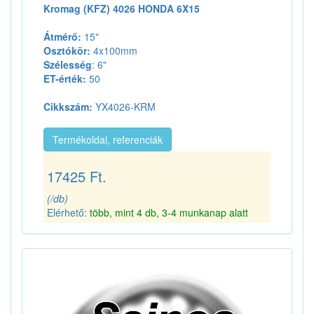
Kromag (KFZ) 4026 HONDA 6X15
Átmérő:
15"
Osztókör:
4x100mm
Szélesség
: 6"
ET-érték:
50
Cikkszám:
YX4026-KRM
Termékoldal, referenciák
17425 Ft.
(/db)
Elérhető:
több, mint 4 db, 3-4 munkanap alatt