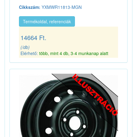
Cikkszám:
YXMWR11813-MGN
Termékoldal, referenciák
14664 Ft.
(/db)
Elérhető:
több, mint 4 db, 3-4 munkanap alatt