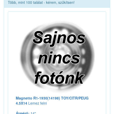
Több, mint 100 találat - kérem, szűkítsen!
Magnetto R1-1930(14198) TOY/CITR/PEUG
4.5X14
Lemez felni
Átmérő:
14"