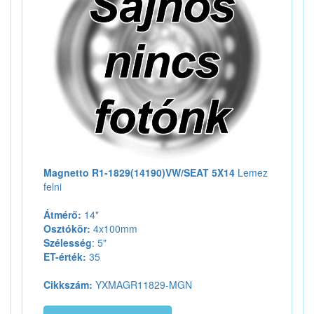
Magnetto R1-1829(14190)VW/SEAT 5X14
Lemez
felni
Átmérő:
14"
Osztókör:
4x100mm
Szélesség
: 5"
ET-érték:
35
Cikkszám:
YXMAGR11829-MGN