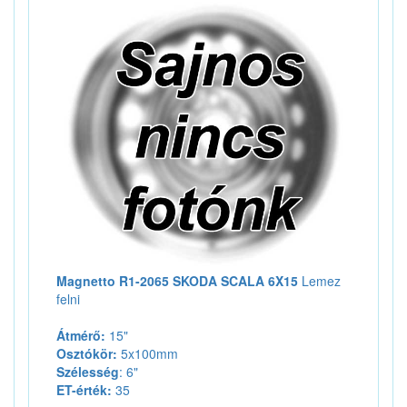
Magnetto R1-2065 SKODA SCALA 6X15
Lemez
felni
Átmérő:
15"
Osztókör:
5x100mm
Szélesség
: 6"
ET-érték:
35