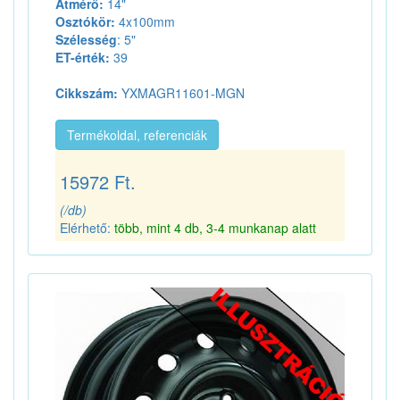
Átmérő:
14"
Osztókör:
4x100mm
Szélesség
: 5"
ET-érték:
39
Cikkszám:
YXMAGR11601-MGN
Termékoldal, referenciák
15972 Ft.
(/db)
Elérhető:
több, mint 4 db, 3-4 munkanap alatt