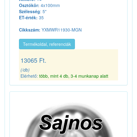
Osztókör:
4x100mm
Szélesség
: 5"
ET-érték:
35
Cikkszám:
YXMWR11930-MGN
Termékoldal, referenciák
13065 Ft.
(/db)
Elérhető:
több, mint 4 db, 3-4 munkanap alatt