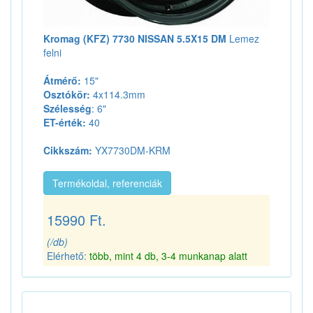
Kromag (KFZ) 7730 NISSAN 5.5X15 DM
Lemez
felni
Átmérő:
15"
Osztókör:
4x114.3mm
Szélesség
: 6"
ET-érték:
40
Cikkszám:
YX7730DM-KRM
Termékoldal, referenciák
15990 Ft.
(/db)
Elérhető:
több, mint 4 db, 3-4 munkanap alatt