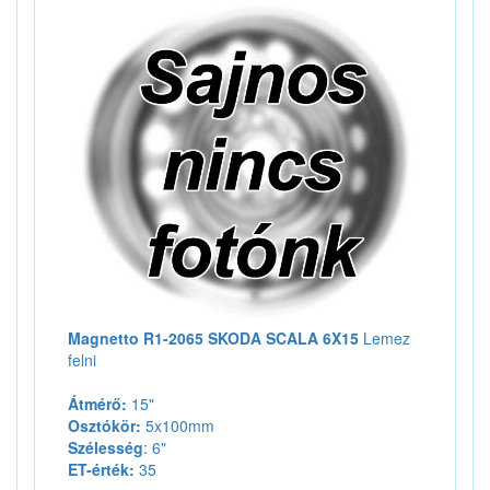
Magnetto R1-2065 SKODA SCALA 6X15
Lemez
felni
Átmérő:
15"
Osztókör:
5x100mm
Szélesség
: 6"
ET-érték:
35