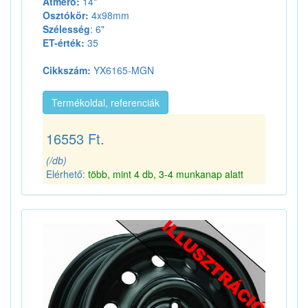
Átmérő:
14"
Osztókör:
4x98mm
Szélesség
: 6"
ET-érték:
35
Cikkszám:
YX6165-MGN
Termékoldal, referenciák
16553 Ft.
(/db)
Elérhető:
több, mint 4 db, 3-4 munkanap alatt