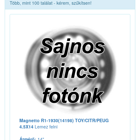
Több, mint 100 találat - kérem, szűkítsen!
Magnetto R1-1930(14198) TOY/CITR/PEUG
4.5X14
Lemez felni
Átmérő:
14"