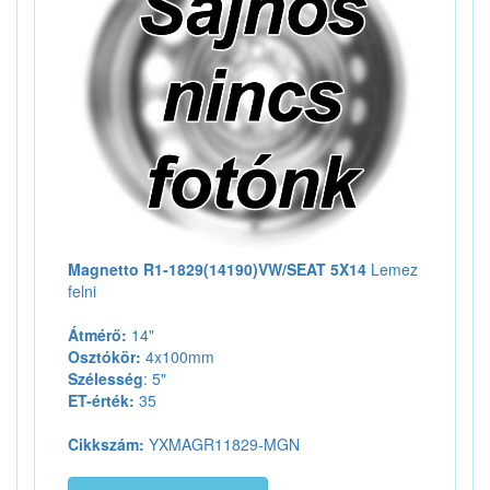
Magnetto R1-1829(14190)VW/SEAT 5X14
Lemez
felni
Átmérő:
14"
Osztókör:
4x100mm
Szélesség
: 5"
ET-érték:
35
Cikkszám:
YXMAGR11829-MGN