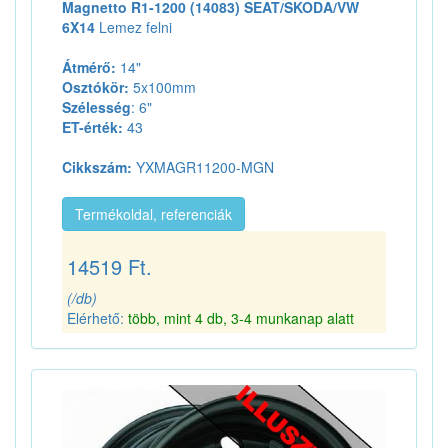
Magnetto R1-1200 (14083) SEAT/SKODA/VW
6X14
Lemez felni
Átmérő:
14"
Osztókör:
5x100mm
Szélesség
: 6"
ET-érték:
43
Cikkszám:
YXMAGR11200-MGN
Termékoldal, referenciák
14519 Ft.
(/db)
Elérhető:
több, mint 4 db, 3-4 munkanap alatt