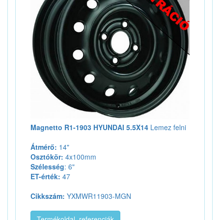
Magnetto R1-1903 HYUNDAI 5.5X14
Lemez felni
Átmérő:
14"
Osztókör:
4x100mm
Szélesség
: 6"
ET-érték:
47
Cikkszám:
YXMWR11903-MGN
Termékoldal, referenciák