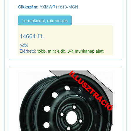
Cikkszám:
YXMWR11813-MGN
Termékoldal, referenciák
14664 Ft.
(/db)
Elérhető:
több, mint 4 db, 3-4 munkanap alatt