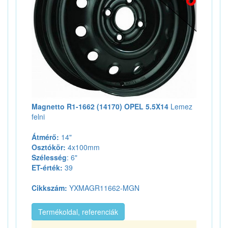
Magnetto R1-1662 (14170) OPEL 5.5X14
Lemez
felni
Átmérő:
14"
Osztókör:
4x100mm
Szélesség
: 6"
ET-érték:
39
Cikkszám:
YXMAGR11662-MGN
Termékoldal, referenciák