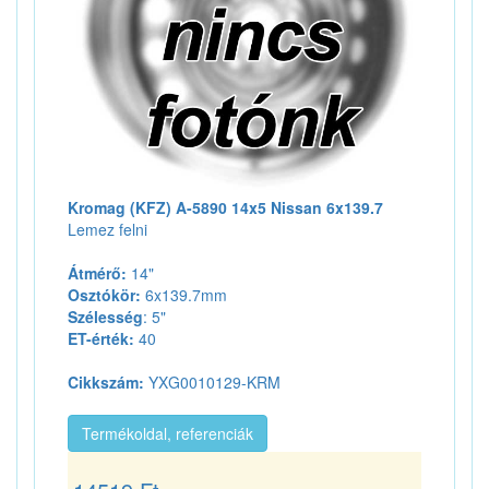
Kromag (KFZ) A-5890 14x5 Nissan 6x139.7
Lemez felni
Átmérő:
14"
Osztókör:
6x139.7mm
Szélesség
: 5"
ET-érték:
40
Cikkszám:
YXG0010129-KRM
Termékoldal, referenciák