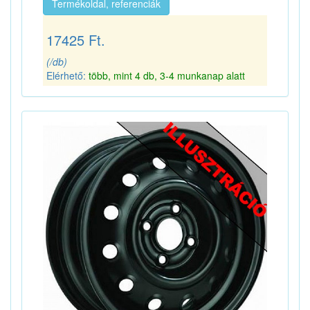
Termékoldal, referenciák
17425 Ft.
(/db)
Elérhető:
több, mint 4 db, 3-4 munkanap alatt