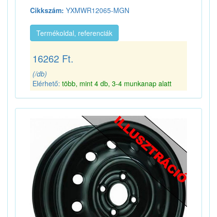
Cikkszám:
YXMWR12065-MGN
Termékoldal, referenciák
16262 Ft.
(/db)
Elérhető:
több, mint 4 db, 3-4 munkanap alatt