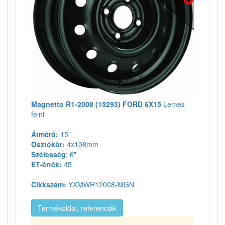
Magnetto R1-2008 (15293) FORD 6X15
Lemez
felni
Átmérő:
15"
Osztókör:
4x108mm
Szélesség
: 6"
ET-érték:
45
Cikkszám:
YXMWR12008-MGN
Termékoldal, referenciák