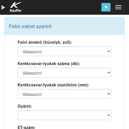
Szerszámkatalógus
Felni méret szerint
Kosár
Felni átmérő (hüvelyk, zoll):
Alkatrészek
Kerékcsavar-lyukak száma (db):
Kerékcsavar-lyukak osztóköre (mm):
Gyártó:
ET-szám: