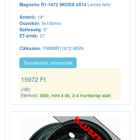
Magnetto R1-1672 SKODA 6X14
Lemez felni
Átmérő:
14"
Osztókör:
5x100mm
Szélesség
: 6"
ET-érték:
37
Cikkszám:
YXMWR11672-MGN
Termékoldal, referenciák
15972 Ft.
(/db)
Elérhető:
több, mint 4 db, 3-4 munkanap alatt