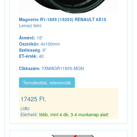
Magnetto R1-1855 (15253) RENAULT 6X15
Lemez felni
Átmérő:
15"
Osztókör:
4x100mm
Szélesség
: 6"
ET-érték:
40
Cikkszám:
YXMAGR11855-MGN
Termékoldal, referenciák
17425 Ft.
(/db)
Elérhető:
több, mint 4 db, 3-4 munkanap alatt