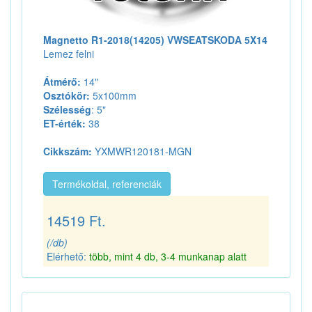
Magnetto R1-2018(14205) VWSEATSKODA 5X14
Lemez felni
Átmérő:
14"
Osztókör:
5x100mm
Szélesség
: 5"
ET-érték:
38
Cikkszám:
YXMWR120181-MGN
Termékoldal, referenciák
14519 Ft.
(/db)
Elérhető:
több, mint 4 db, 3-4 munkanap alatt