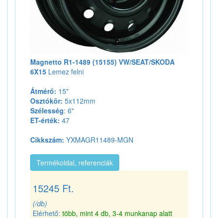
Magnetto R1-1489 (15155) VW/SEAT/SKODA
6X15
Lemez felni
Átmérő:
15"
Osztókör:
5x112mm
Szélesség
: 6"
ET-érték:
47
Cikkszám:
YXMAGR11489-MGN
Termékoldal, referenciák
15245 Ft.
(/db)
Elérhető:
több, mint 4 db, 3-4 munkanap alatt