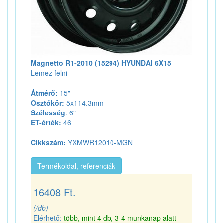
Magnetto R1-2010 (15294) HYUNDAI 6X15
Lemez felni
Átmérő:
15"
Osztókör:
5x114.3mm
Szélesség
: 6"
ET-érték:
46
Cikkszám:
YXMWR12010-MGN
Termékoldal, referenciák
16408 Ft.
(/db)
Elérhető:
több, mint 4 db, 3-4 munkanap alatt