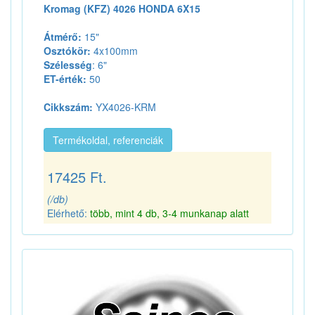
Kromag (KFZ) 4026 HONDA 6X15
Átmérő:
15"
Osztókör:
4x100mm
Szélesség
: 6"
ET-érték:
50
Cikkszám:
YX4026-KRM
Termékoldal, referenciák
17425 Ft.
(/db)
Elérhető:
több, mint 4 db, 3-4 munkanap alatt