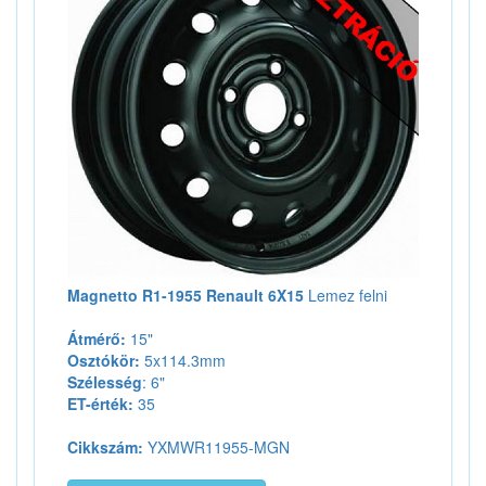
Magnetto R1-1955 Renault 6X15
Lemez felni
Átmérő:
15"
Osztókör:
5x114.3mm
Szélesség
: 6"
ET-érték:
35
Cikkszám:
YXMWR11955-MGN