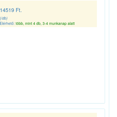
14519 Ft.
(/db)
Elérhető:
több, mint 4 db, 3-4 munkanap alatt