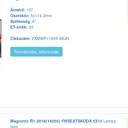
Átmérő:
15"
Osztókör:
5x114.3mm
Szélesség
: 6"
ET-érték:
35
Cikkszám:
YXMWR11955-MGN
Termékoldal, referenciák
Magnetto R1-2018(14205) VWSEATSKODA 5X14
Lemez
felni