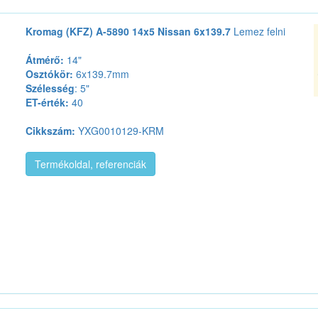
Kromag (KFZ) A-5890 14x5 Nissan 6x139.7
Lemez felni
Átmérő:
14"
Osztókör:
6x139.7mm
Szélesség
: 5"
ET-érték:
40
Cikkszám:
YXG0010129-KRM
Termékoldal, referenciák