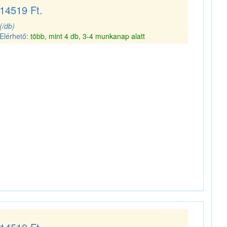
14519 Ft.
(/db)
Elérhető:
több, mint 4 db, 3-4 munkanap alatt