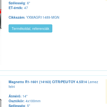
Szélesség
: 6"
ET-érték:
47
Cikkszám:
YXMAGR11489-MGN
Termékoldal, referenciák
Magnetto R1-1601 (14163) CITR/PEU/TOY 4.5X14
Lemez
felni
Átmérő:
14"
Osztókör:
4x100mm
Szélesség
: 5"