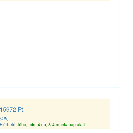
15972 Ft.
(/db)
Elérhető:
több, mint 4 db, 3-4 munkanap alatt