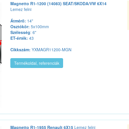
Magnetto R1-1200 (14083) SEAT/SKODA/VW 6X14
Lemez felni
Átmérő:
14"
Osztókör:
5x100mm
Szélesség
: 6"
ET-érték:
43
Cikkszám:
YXMAGR11200-MGN
Termékoldal, referenciák
Magnetto R1-1955 Renault 6X15
Lemez felni