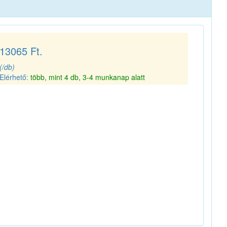
13065 Ft.
(/db)
Elérhető:
több, mint 4 db, 3-4 munkanap alatt