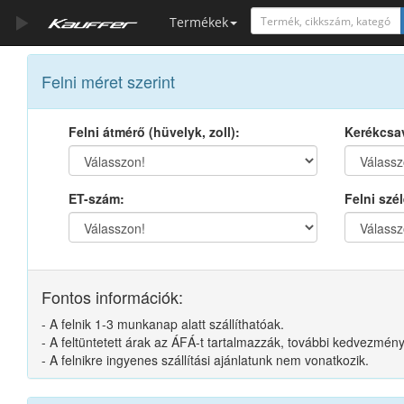
Termékek
Szerszámkatalógus
Felni méret szerint
Kosár
Felni átmérő (hüvelyk, zoll):
Kerékcsav
Alkatrészek
ET-szám:
Felni szél
Fontos információk:
- A felnik 1-3 munkanap alatt szállíthatóak.
- A feltüntetett árak az ÁFÁ-t tartalmazzák, további kedvezmé
- A felnikre ingyenes szállítási ajánlatunk nem vonatkozik.