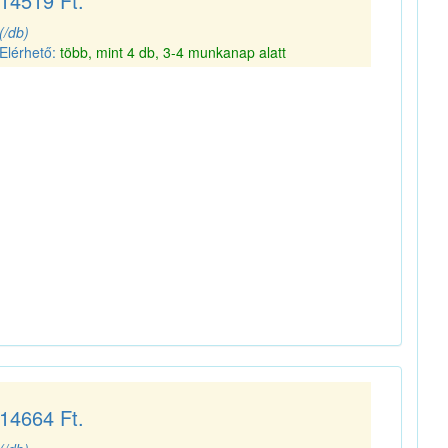
14519 Ft.
(/db)
Elérhető:
több, mint 4 db, 3-4 munkanap alatt
14664 Ft.