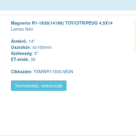
Magnetto R1-1930(14198) TOY/CITR/PEUG 4.5X14
Lemez felni
Átmérő:
14"
Osztókör:
4x100mm
Szélesség
: 5"
ET-érték:
35
Cikkszám:
YXMWR11930-MGN
Termékoldal, referenciák