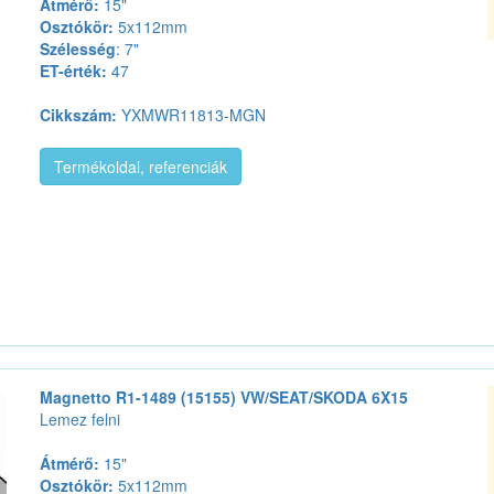
Átmérő:
15"
Osztókör:
5x112mm
Szélesség
: 7"
ET-érték:
47
Cikkszám:
YXMWR11813-MGN
Termékoldal, referenciák
Magnetto R1-1489 (15155) VW/SEAT/SKODA 6X15
Lemez felni
Átmérő:
15"
Osztókör:
5x112mm