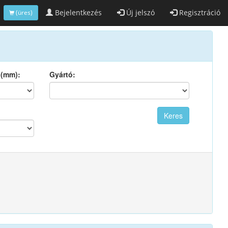
Bejelentkezés
Új jelszó
Regisztráció
(üres)
 (mm):
Gyártó: