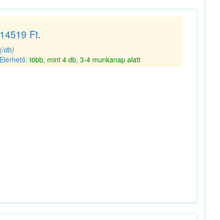
14519 Ft.
(/db)
Elérhető:
több, mint 4 db, 3-4 munkanap alatt