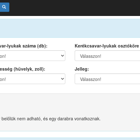
ar-lyukak száma (db):
Kerékcsavar-lyukak osztóköre
esség (hüvelyk, zoll):
Jelleg:
ny belőlük nem adható, és egy darabra vonatkoznak.