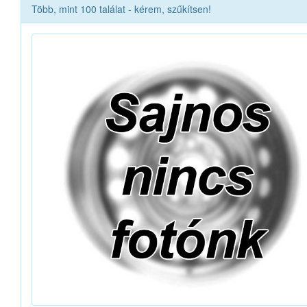
Több, mint 100 találat - kérem, szűkítsen!