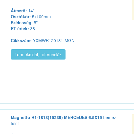
Átmérő:
14"
Osztókör:
5x100mm
Szélesség
: 5"
ET-érték:
38
Cikkszám:
YXMWR120181-MGN
Termékoldal, referenciák
Magnetto R1-1813(15239) MERCEDES 6.5X15
Lemez
felni