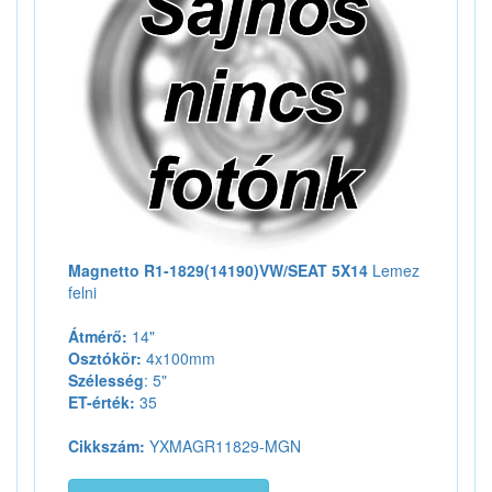
Magnetto R1-1829(14190)VW/SEAT 5X14
Lemez
felni
Átmérő:
14"
Osztókör:
4x100mm
Szélesség
: 5"
ET-érték:
35
Cikkszám:
YXMAGR11829-MGN