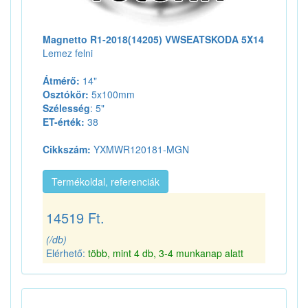
Magnetto R1-2018(14205) VWSEATSKODA 5X14
Lemez felni
Átmérő:
14"
Osztókör:
5x100mm
Szélesség
: 5"
ET-érték:
38
Cikkszám:
YXMWR120181-MGN
Termékoldal, referenciák
14519 Ft.
(/db)
Elérhető:
több, mint 4 db, 3-4 munkanap alatt