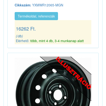
Cikkszám:
YXMWR12065-MGN
Termékoldal, referenciák
16262 Ft.
(/db)
Elérhető:
több, mint 4 db, 3-4 munkanap alatt