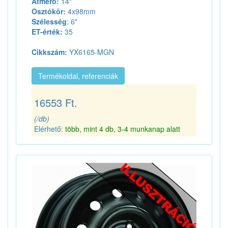
Átmérő:
14"
Osztókör:
4x98mm
Szélesség
: 6"
ET-érték:
35
Cikkszám:
YX6165-MGN
Termékoldal, referenciák
16553 Ft.
(/db)
Elérhető:
több, mint 4 db, 3-4 munkanap alatt