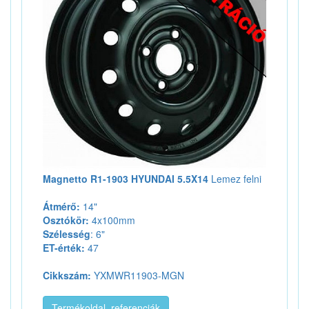
Magnetto R1-1903 HYUNDAI 5.5X14
Lemez felni
Átmérő:
14"
Osztókör:
4x100mm
Szélesség
: 6"
ET-érték:
47
Cikkszám:
YXMWR11903-MGN
Termékoldal, referenciák