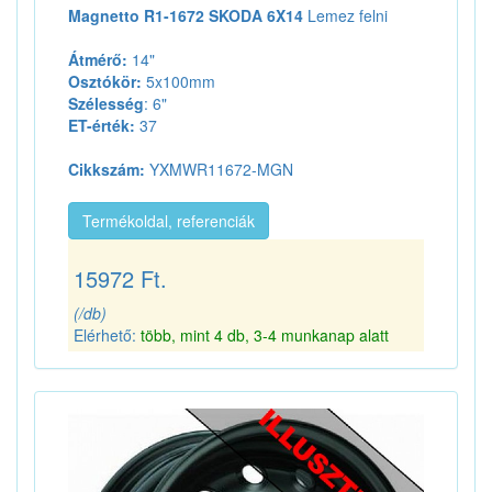
Magnetto R1-1672 SKODA 6X14
Lemez felni
Átmérő:
14"
Osztókör:
5x100mm
Szélesség
: 6"
ET-érték:
37
Cikkszám:
YXMWR11672-MGN
Termékoldal, referenciák
15972 Ft.
(/db)
Elérhető:
több, mint 4 db, 3-4 munkanap alatt