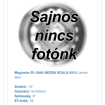
Magnetto R1-2065 SKODA SCALA 6X15
Lemez
felni
Átmérő:
15"
Osztókör:
5x100mm
Szélesség
: 6"
ET-érték:
35