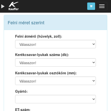
Szerszámkatalógus
Felni méret szerint
Kosár
Felni átmérő (hüvelyk, zoll):
Alkatrészek
Kerékcsavar-lyukak száma (db):
Kerékcsavar-lyukak osztóköre (mm):
Gyártó:
ET-szám: