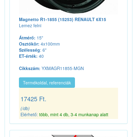
Magnetto R1-1855 (15253) RENAULT 6X15
Lemez felni
Átmérő:
15"
Osztókör:
4x100mm
Szélesség
: 6"
ET-érték:
40
Cikkszám:
YXMAGR11855-MGN
Termékoldal, referenciák
17425 Ft.
(/db)
Elérhető:
több, mint 4 db, 3-4 munkanap alatt