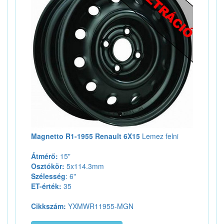
Magnetto R1-1955 Renault 6X15
Lemez felni
Átmérő:
15"
Osztókör:
5x114.3mm
Szélesség
: 6"
ET-érték:
35
Cikkszám:
YXMWR11955-MGN