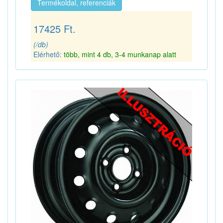
Termékoldal, referenciák
17425 Ft.
(/db)
Elérhető:
több, mint 4 db, 3-4 munkanap alatt