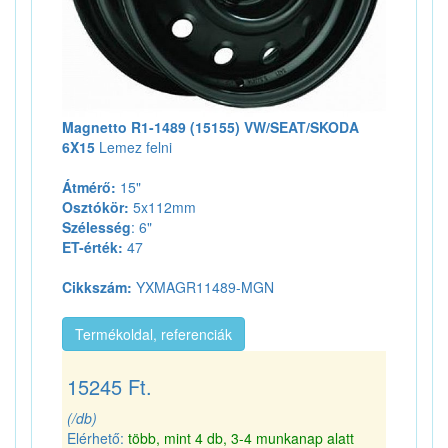
Magnetto R1-1489 (15155) VW/SEAT/SKODA
6X15
Lemez felni
Átmérő:
15"
Osztókör:
5x112mm
Szélesség
: 6"
ET-érték:
47
Cikkszám:
YXMAGR11489-MGN
Termékoldal, referenciák
15245 Ft.
(/db)
Elérhető:
több, mint 4 db, 3-4 munkanap alatt