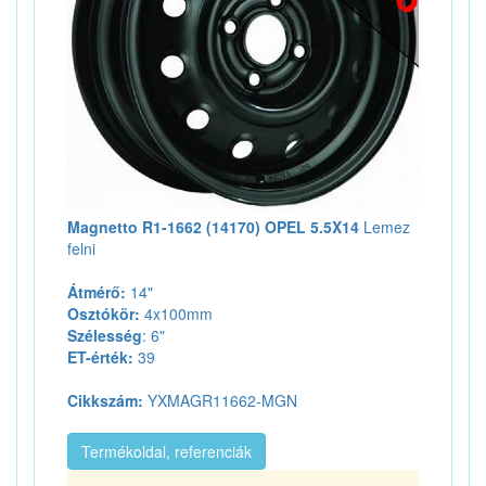
Magnetto R1-1662 (14170) OPEL 5.5X14
Lemez
felni
Átmérő:
14"
Osztókör:
4x100mm
Szélesség
: 6"
ET-érték:
39
Cikkszám:
YXMAGR11662-MGN
Termékoldal, referenciák