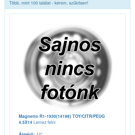
Több, mint 100 találat - kérem, szűkítsen!
Magnetto R1-1930(14198) TOY/CITR/PEUG
4.5X14
Lemez felni
Átmérő:
14"