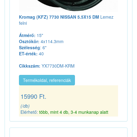
Kromag (KFZ) 7730 NISSAN 5.5X15 DM
Lemez
felni
Átmérő:
15"
Osztókör:
4x114.3mm
Szélesség
: 6"
ET-érték:
40
Cikkszám:
YX7730DM-KRM
Termékoldal, referenciák
15990 Ft.
(/db)
Elérhető:
több, mint 4 db, 3-4 munkanap alatt