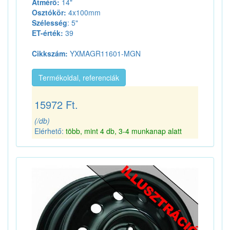
Átmérő:
14"
Osztókör:
4x100mm
Szélesség
: 5"
ET-érték:
39
Cikkszám:
YXMAGR11601-MGN
Termékoldal, referenciák
15972 Ft.
(/db)
Elérhető:
több, mint 4 db, 3-4 munkanap alatt