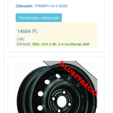
Cikkszám:
YXMWR11813-MGN
Termékoldal, referenciák
14664 Ft.
(/db)
Elérhető:
több, mint 4 db, 3-4 munkanap alatt