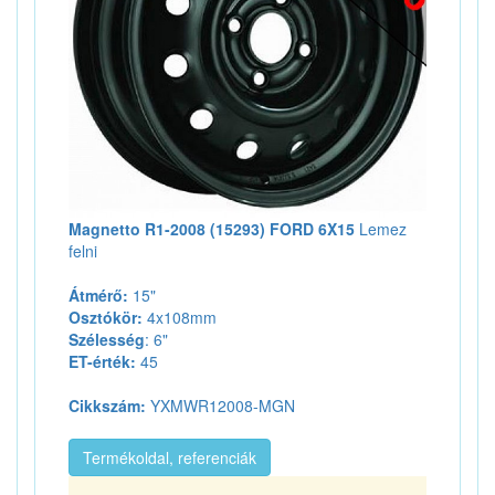
Magnetto R1-2008 (15293) FORD 6X15
Lemez
felni
Átmérő:
15"
Osztókör:
4x108mm
Szélesség
: 6"
ET-érték:
45
Cikkszám:
YXMWR12008-MGN
Termékoldal, referenciák