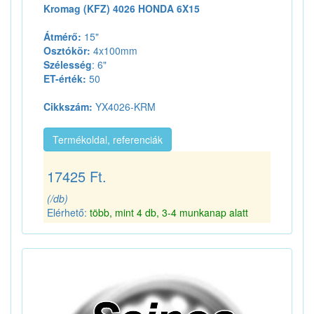
Kromag (KFZ) 4026 HONDA 6X15
Átmérő:
15"
Osztókör:
4x100mm
Szélesség
: 6"
ET-érték:
50
Cikkszám:
YX4026-KRM
Termékoldal, referenciák
17425 Ft.
(/db)
Elérhető:
több, mint 4 db, 3-4 munkanap alatt