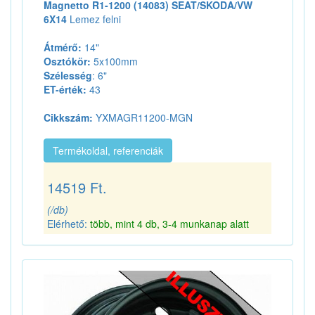
Magnetto R1-1200 (14083) SEAT/SKODA/VW
6X14
Lemez felni
Átmérő:
14"
Osztókör:
5x100mm
Szélesség
: 6"
ET-érték:
43
Cikkszám:
YXMAGR11200-MGN
Termékoldal, referenciák
14519 Ft.
(/db)
Elérhető:
több, mint 4 db, 3-4 munkanap alatt