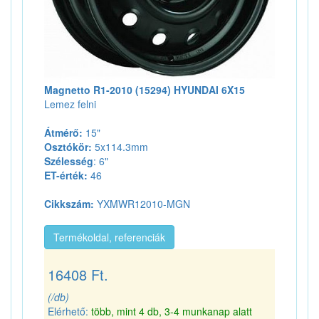
Magnetto R1-2010 (15294) HYUNDAI 6X15
Lemez felni
Átmérő:
15"
Osztókör:
5x114.3mm
Szélesség
: 6"
ET-érték:
46
Cikkszám:
YXMWR12010-MGN
Termékoldal, referenciák
16408 Ft.
(/db)
Elérhető:
több, mint 4 db, 3-4 munkanap alatt