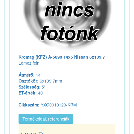
Kromag (KFZ) A-5890 14x5 Nissan 6x139.7
Lemez felni
Átmérő:
14"
Osztókör:
6x139.7mm
Szélesség
: 5"
ET-érték:
40
Cikkszám:
YXG0010129-KRM
Termékoldal, referenciák