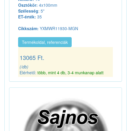
Osztókör:
4x100mm
Szélesség
: 5"
ET-érték:
35
Cikkszám:
YXMWR11930-MGN
Termékoldal, referenciák
13065 Ft.
(/db)
Elérhető:
több, mint 4 db, 3-4 munkanap alatt