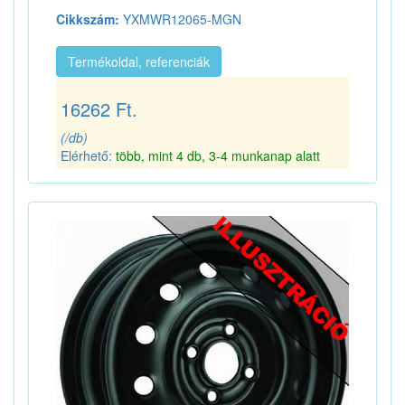
Cikkszám:
YXMWR12065-MGN
Termékoldal, referenciák
16262 Ft.
(/db)
Elérhető:
több, mint 4 db, 3-4 munkanap alatt