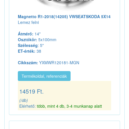
Magnetto R1-2018(14205) VWSEATSKODA 5X14
Lemez felni
Átmérő:
14"
Osztókör:
5x100mm
Szélesség
: 5"
ET-érték:
38
Cikkszám:
YXMWR120181-MGN
Termékoldal, referenciák
14519 Ft.
(/db)
Elérhető:
több, mint 4 db, 3-4 munkanap alatt