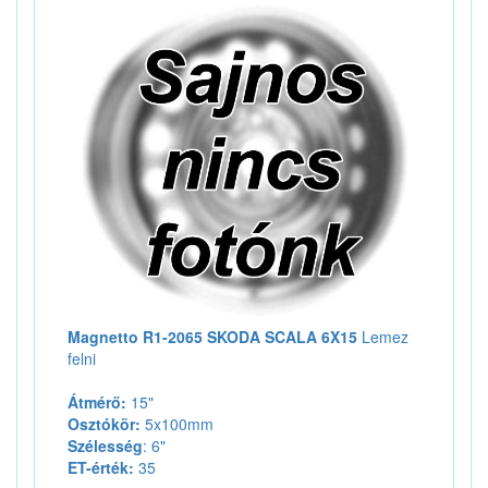
Magnetto R1-2065 SKODA SCALA 6X15
Lemez
felni
Átmérő:
15"
Osztókör:
5x100mm
Szélesség
: 6"
ET-érték:
35