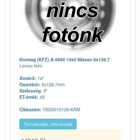
Kromag (KFZ) A-5890 14x5 Nissan 6x139.7
Lemez felni
Átmérő:
14"
Osztókör:
6x139.7mm
Szélesség
: 5"
ET-érték:
40
Cikkszám:
YXG0010129-KRM
Termékoldal, referenciák