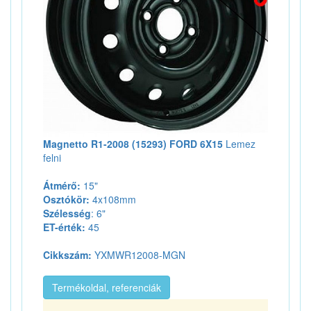
Magnetto R1-2008 (15293) FORD 6X15
Lemez
felni
Átmérő:
15"
Osztókör:
4x108mm
Szélesség
: 6"
ET-érték:
45
Cikkszám:
YXMWR12008-MGN
Termékoldal, referenciák