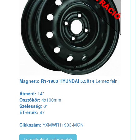
Magnetto R1-1903 HYUNDAI 5.5X14
Lemez felni
Átmérő:
14"
Osztókör:
4x100mm
Szélesség
: 6"
ET-érték:
47
Cikkszám:
YXMWR11903-MGN
Termékoldal, referenciák