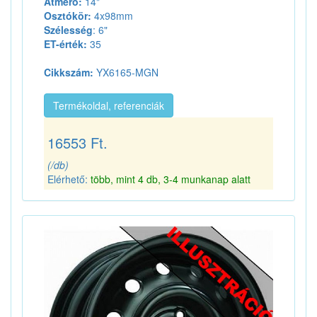
Átmérő:
14"
Osztókör:
4x98mm
Szélesség
: 6"
ET-érték:
35
Cikkszám:
YX6165-MGN
Termékoldal, referenciák
16553 Ft.
(/db)
Elérhető:
több, mint 4 db, 3-4 munkanap alatt