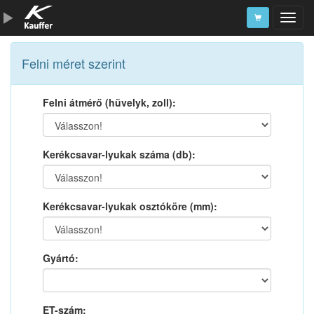
Szerszámkatalógus
Felni méret szerint
Kosár
Felni átmérő (hüvelyk, zoll):
Alkatrészek
Kerékcsavar-lyukak száma (db):
Kerékcsavar-lyukak osztóköre (mm):
Gyártó:
ET-szám: