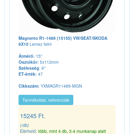
Magnetto R1-1489 (15155) VW/SEAT/SKODA
6X15
Lemez felni
Átmérő:
15"
Osztókör:
5x112mm
Szélesség
: 6"
ET-érték:
47
Cikkszám:
YXMAGR11489-MGN
Termékoldal, referenciák
15245 Ft.
(/db)
Elérhető:
több, mint 4 db, 3-4 munkanap alatt