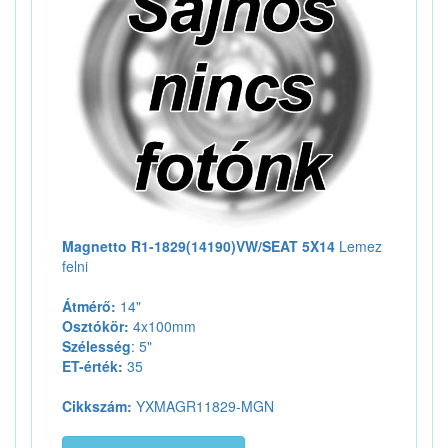
Magnetto R1-1829(14190)VW/SEAT 5X14
Lemez
felni
Átmérő:
14"
Osztókör:
4x100mm
Szélesség
: 5"
ET-érték:
35
Cikkszám:
YXMAGR11829-MGN