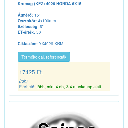
Kromag (KFZ) 4026 HONDA 6X15
Átmérő:
15"
Osztókör:
4x100mm
Szélesség
: 6"
ET-érték:
50
Cikkszám:
YX4026-KRM
Termékoldal, referenciák
17425 Ft.
(/db)
Elérhető:
több, mint 4 db, 3-4 munkanap alatt