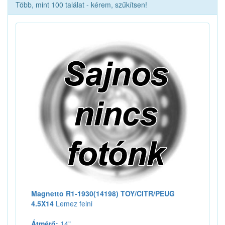
Több, mint 100 találat - kérem, szűkítsen!
Magnetto R1-1930(14198) TOY/CITR/PEUG
4.5X14
Lemez felni
Átmérő:
14"