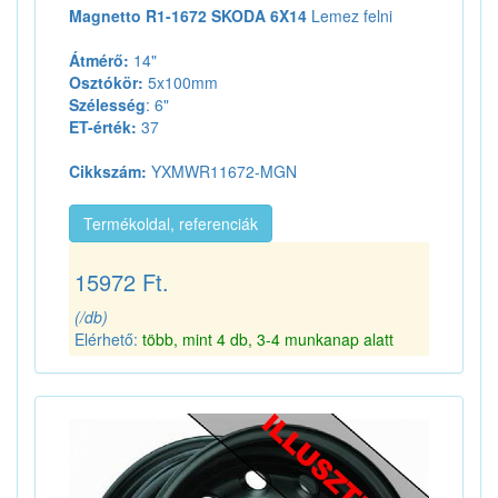
Magnetto R1-1672 SKODA 6X14
Lemez felni
Átmérő:
14"
Osztókör:
5x100mm
Szélesség
: 6"
ET-érték:
37
Cikkszám:
YXMWR11672-MGN
Termékoldal, referenciák
15972 Ft.
(/db)
Elérhető:
több, mint 4 db, 3-4 munkanap alatt