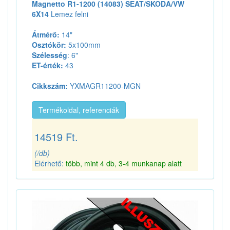
Magnetto R1-1200 (14083) SEAT/SKODA/VW
6X14
Lemez felni
Átmérő:
14"
Osztókör:
5x100mm
Szélesség
: 6"
ET-érték:
43
Cikkszám:
YXMAGR11200-MGN
Termékoldal, referenciák
14519 Ft.
(/db)
Elérhető:
több, mint 4 db, 3-4 munkanap alatt