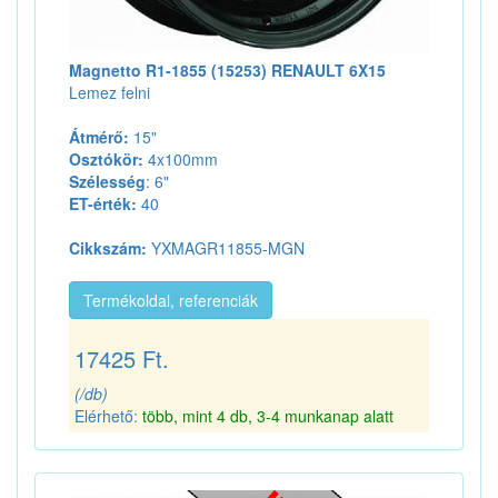
Magnetto R1-1855 (15253) RENAULT 6X15
Lemez felni
Átmérő:
15"
Osztókör:
4x100mm
Szélesség
: 6"
ET-érték:
40
Cikkszám:
YXMAGR11855-MGN
Termékoldal, referenciák
17425 Ft.
(/db)
Elérhető:
több, mint 4 db, 3-4 munkanap alatt