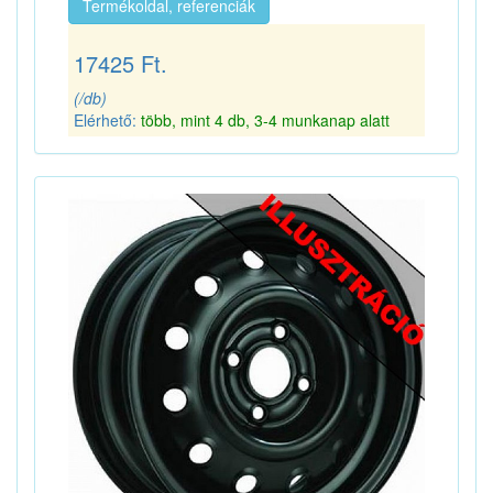
Termékoldal, referenciák
17425 Ft.
(/db)
Elérhető:
több, mint 4 db, 3-4 munkanap alatt