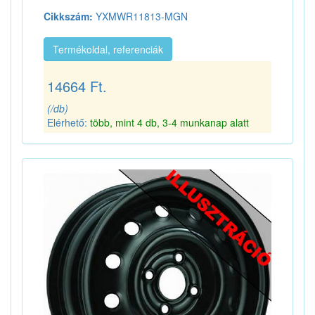
Cikkszám:
YXMWR11813-MGN
Termékoldal, referenciák
14664 Ft.
(/db)
Elérhető:
több, mint 4 db, 3-4 munkanap alatt