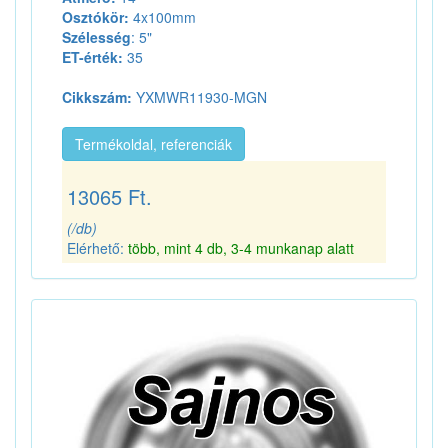
Osztókör:
4x100mm
Szélesség
: 5"
ET-érték:
35
Cikkszám:
YXMWR11930-MGN
Termékoldal, referenciák
13065 Ft.
(/db)
Elérhető:
több, mint 4 db, 3-4 munkanap alatt