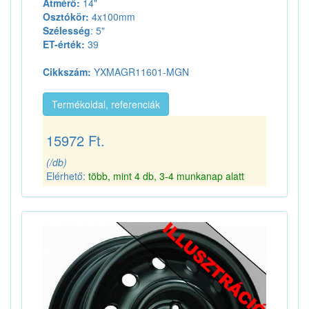
Átmérő:
14"
Osztókör:
4x100mm
Szélesség
: 5"
ET-érték:
39
Cikkszám:
YXMAGR11601-MGN
Termékoldal, referenciák
15972 Ft.
(/db)
Elérhető:
több, mint 4 db, 3-4 munkanap alatt