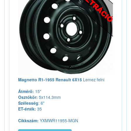
Magnetto R1-1955 Renault 6X15
Lemez felni
Átmérő:
15"
Osztókör:
5x114.3mm
Szélesség
: 6"
ET-érték:
35
Cikkszám:
YXMWR11955-MGN