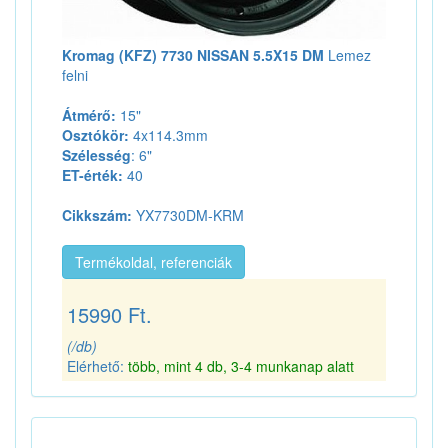
Kromag (KFZ) 7730 NISSAN 5.5X15 DM
Lemez
felni
Átmérő:
15"
Osztókör:
4x114.3mm
Szélesség
: 6"
ET-érték:
40
Cikkszám:
YX7730DM-KRM
Termékoldal, referenciák
15990 Ft.
(/db)
Elérhető:
több, mint 4 db, 3-4 munkanap alatt