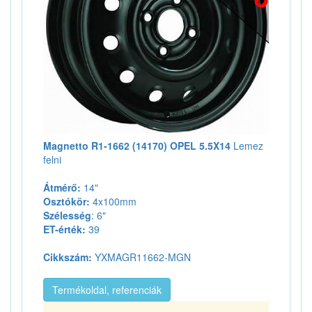
Magnetto R1-1662 (14170) OPEL 5.5X14
Lemez
felni
Átmérő:
14"
Osztókör:
4x100mm
Szélesség
: 6"
ET-érték:
39
Cikkszám:
YXMAGR11662-MGN
Termékoldal, referenciák