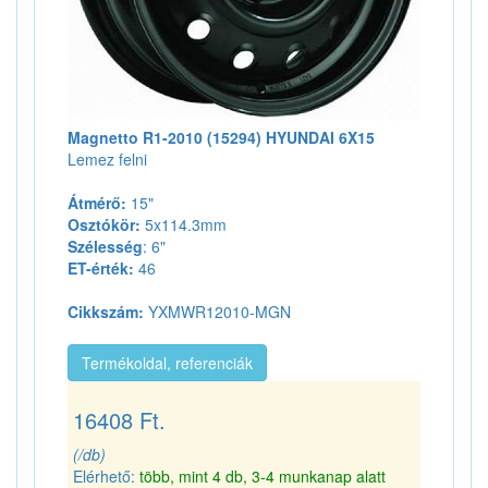
Magnetto R1-2010 (15294) HYUNDAI 6X15
Lemez felni
Átmérő:
15"
Osztókör:
5x114.3mm
Szélesség
: 6"
ET-érték:
46
Cikkszám:
YXMWR12010-MGN
Termékoldal, referenciák
16408 Ft.
(/db)
Elérhető:
több, mint 4 db, 3-4 munkanap alatt